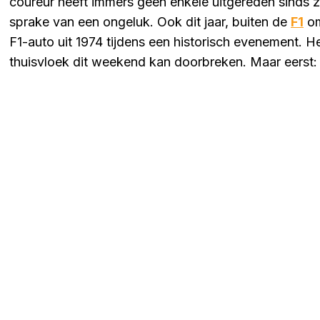
coureur heeft immers geen enkele uitgereden sinds zi
sprake van een ongeluk. Ook dit jaar, buiten de
F1
om
F1-auto uit 1974 tijdens een historisch evenement. He
thuisvloek dit weekend kan doorbreken. Maar eerst: t