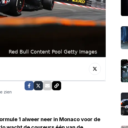
te zien
Formule 1 alweer neer in Monaco voor de
arlo wacht de coureurs één van de