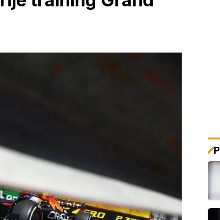
rije training Grand
P