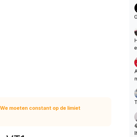
G
He
e
k
o
b
A
m
T
'We moeten constant op de limiet

l