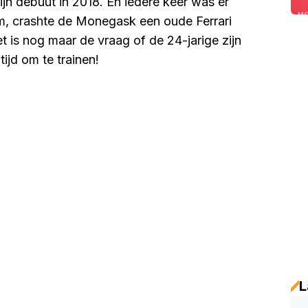
jn debuut in 2018. En iedere keer was er
, crashte de Monegask een oude Ferrari
t is nog maar de vraag of de 24-jarige zijn
ijd om te trainen!
L