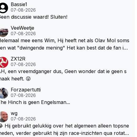
Bassie1
07-08-2026
een discussie waard! Sluiten!
VeeWeetje
07-08-2026
lemaal mee eens Wim, Hij heeft net als Olav Mol soms
en wat "dwingende mening" Het kan best dat de fan in
westie probeerde een vergelijkbaar gevoel bij Windsor
ZX12R
p te roepen. Maar in een tijd zonder races zijn dit leuke
07-08-2026
erichtjes
H, een vreemdganger dus, Geen wonder dat ie geen s
aak heeft. 😜
Forzapertutti
07-08-2026
he Hinch is geen Engelsman...
wg
07-08-2026
 Hij gebruikt gelukkig over het algemeen alleen topsne
heden, verder gebruikt hij zijn race-inzichten qua rotati