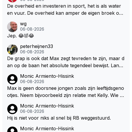
cuit Zandvoort te steken
De overheid en investeren in sport, het is als water
en vuur. De overheid kan amper de eigen broek oph
ouden. De Staat steelt liever, liefst van eigen burger
wg
s. Je kunt de Staat het best vergelijken met de sherif
06-08-2026
f van Nottinghem (Robin Hood) welk achter de bom
Jep. 😂🤣😂
en verscholen de argeloze burger opwacht om he
peterheijnen33
m/haar van zijn laatste zuurverdiende stuiver te ber
06-08-2026
oven. De Staat heeft nooit ooit maar een stuiver in Z
De grap is ook dat Max zegt tevreden te zijn, maar d
andvoort willen investeren en dat zal ook nooit gebe
an op de baan het absolute tegendeel bewijst. Lando
uren. Afdragen van BTW gelden en vergunningen bi
zegt daarentegen juist meer te willen, maar laat het
Monic Armiento-Hissink
j dergelijke sportievefestiviteiten MOET je dan weer
dan eigenlijk niet echt zien. ;)
06-08-2026
wel afstaan, de parasiet.
Max is geen doorsnee jongen zoals zijn leeftijdsgeno
otjes. Neem bijvoorbeeld zijn relatie met Kelly. Wie g
aat er een relatie aan met een vrouw die toch wat ja
Monic Armiento-Hissink
artjes ouder is en al een kleine heeft van een voorm
06-08-2026
alig RB-lid op de leeftijd van 23 jaar? Hij doet dingen
Hij is niet voor niks al snel bij RB weggestuurd.
die leeftijdsgenootjes niet doen en blijft toch heel gew
Monic Armiento-Hissink
oon. Ieder jaar is er in Hongarije een uitje voor zijn t