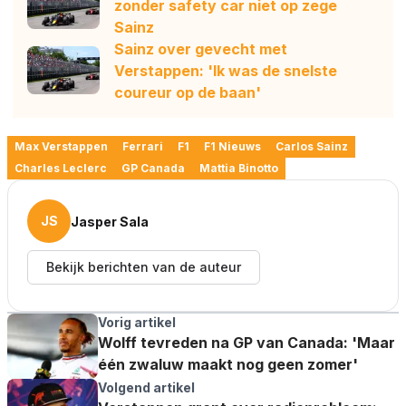
zonder safety car niet op zege
Sainz
Sainz over gevecht met
Verstappen: 'Ik was de snelste
coureur op de baan'
Max Verstappen
Ferrari
F1
F1 Nieuws
Carlos Sainz
Charles Leclerc
GP Canada
Mattia Binotto
JS
Jasper Sala
Bekijk berichten van de auteur
Vorig artikel
Wolff tevreden na GP van Canada: 'Maar
één zwaluw maakt nog geen zomer'
Volgend artikel