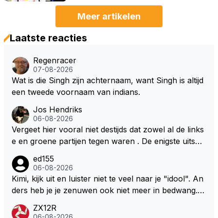
Meer artikelen
Laatste reacties
Regenracer
07-08-2026
Wat is die Singh zijn achternaam, want Singh is altijd
een tweede voornaam van indians.
Jos Hendriks
06-08-2026
Vergeet hier vooral niet destijds dat zowel al de links
e en groene partijen tegen waren . De enigste uitspr
aak van een groenlinkse daarnaast bouw er een dak
ed155
over dan kunnen ze hun eigen uitlaat gassen inade
06-08-2026
men maar niet wetende was dat de F1 motor schone
Kimi, kijk uit en luister niet te veel naar je "idool". An
r is dan een normale auto. Dus denk echt niet dat de
ders heb je je zenuwen ook niet meer in bedwang. Zi
ze groene/wollen regering hier de F1 talenten of kar
e Bezechi, Di Antonio.. misschien anders tegen Max/
ZX12R
ters zullen steunen laat staan om een euro in het cir
Marquez/Jos ? Veel gezelliger
06-08-2026