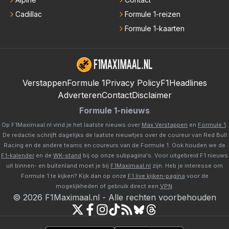
Cadillac
Formule 1-reizen
Formule 1-kaarten
Verstappen
Formule 1
Privacy Policy
F1Headlines
Adverteren
Contact
Disclaimer
Formule 1-nieuws
Op F1Maximaal.nl vind je het laatste nieuws over
Max Verstappen
en
Formule 1
.
De redactie schrijft dagelijks de laatste nieuwtjes over de coureur van Red Bull
Racing en de andere teams en coureurs van de Formule 1. Ook houden we de
F1-kalender
en de
WK-stand
bij op onze subpagina's. Voor uitgebreid F1 nieuws
uit binnen- en buitenland moet je bij
F1Maximaal.nl
zijn. Heb je interesse om
Formule 1 te kijken? Kijk dan op onze
F1 live kijken-pagina
voor de
mogelijkheden of gebruik direct een
VPN
.
©
2026
F1Maximaal.nl
-
Alle rechten voorbehouden