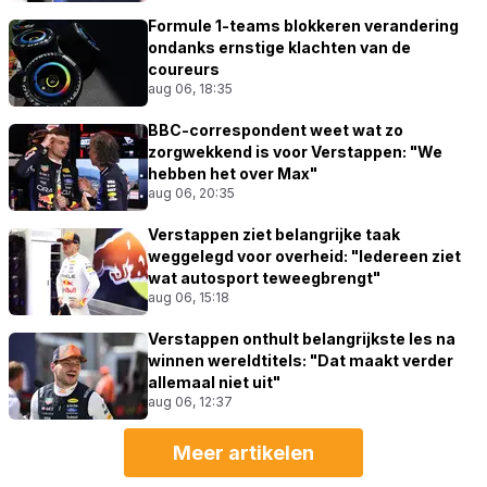
Formule 1-teams blokkeren verandering
ondanks ernstige klachten van de
coureurs
aug 06, 18:35
BBC-correspondent weet wat zo
zorgwekkend is voor Verstappen: "We
hebben het over Max"
aug 06, 20:35
Verstappen ziet belangrijke taak
weggelegd voor overheid: "Iedereen ziet
wat autosport teweegbrengt"
aug 06, 15:18
Verstappen onthult belangrijkste les na
winnen wereldtitels: "Dat maakt verder
allemaal niet uit"
aug 06, 12:37
Meer artikelen