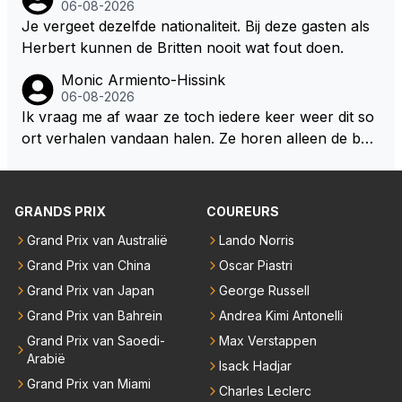
06-08-2026
eam. Op 28-jarige leeftijd is hij al eigenaar van een su
Je vergeet dezelfde nationaliteit. Bij deze gasten als
ccesvol raceteam. Hij is niet alleen speciaal in de aut
Herbert kunnen de Britten nooit wat fout doen.
o maar ook daarbuiten.
Monic Armiento-Hissink
06-08-2026
Ik vraag me af waar ze toch iedere keer weer dit so
ort verhalen vandaan halen. Ze horen alleen de boa
rdradio's en interviews van Max, die uitgezonden en
gedaan worden als ie nog vol adrenaline zit, maar ni
emand weet wat er zich afspeelt achter gesloten de
GRANDS PRIX
COUREURS
uren. Bovendien werken er 2000 man bij RB en niet
Grand Prix van Australië
Lando Norris
iedereen is vertrokken. Dat er nu een paar jaar acht
Grand Prix van China
Oscar Piastri
er elkaar mensen een andere uitdagingen zoeken of
niet meer in de F1 willen werken is niet zo gek als de
Grand Prix van Japan
George Russell
meesten van hen al sinds dat RB hun intrede deed a
Grand Prix van Bahrein
Andrea Kimi Antonelli
anwezig waren. De mensen die nu een aantal van di
Grand Prix van Saoedi-
Max Verstappen
e lege plaatsen op gaan vullen hebben ook al jaren
Arabië
Isack Hadjar
binnen RB gewerkt en zijn voor Max geen vreemde
Grand Prix van Miami
Charles Leclerc
n meer. Ook andere teams verliezen mensen. Er wo