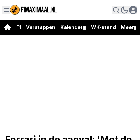
F1
Verstappen
Kalender
WK-stand
Meer
▼
▼
Ferrari in de aanval: 'Met de