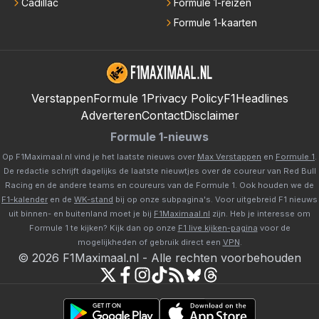
Cadillac
Formule 1-reizen
Formule 1-kaarten
Verstappen
Formule 1
Privacy Policy
F1Headlines
Adverteren
Contact
Disclaimer
Formule 1-nieuws
Op F1Maximaal.nl vind je het laatste nieuws over
Max Verstappen
en
Formule 1
.
De redactie schrijft dagelijks de laatste nieuwtjes over de coureur van Red Bull
Racing en de andere teams en coureurs van de Formule 1. Ook houden we de
F1-kalender
en de
WK-stand
bij op onze subpagina's. Voor uitgebreid F1 nieuws
uit binnen- en buitenland moet je bij
F1Maximaal.nl
zijn. Heb je interesse om
Formule 1 te kijken? Kijk dan op onze
F1 live kijken-pagina
voor de
mogelijkheden of gebruik direct een
VPN
.
©
2026
F1Maximaal.nl
-
Alle rechten voorbehouden