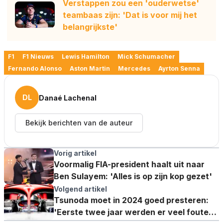
Verstappen zou een 'ouderwetse'
teambaas zijn: 'Dat is voor mij het
belangrijkste'
F1
F1 Nieuws
Lewis Hamilton
Mick Schumacher
Fernando Alonso
Aston Martin
Mercedes
Ayrton Senna
DL
Danaé Lachenal
Bekijk berichten van de auteur
Vorig artikel
Voormalig FIA-president haalt uit naar
Ben Sulayem: 'Alles is op zijn kop gezet'
Volgend artikel
Tsunoda moet in 2024 goed presteren:
'Eerste twee jaar werden er veel fouten