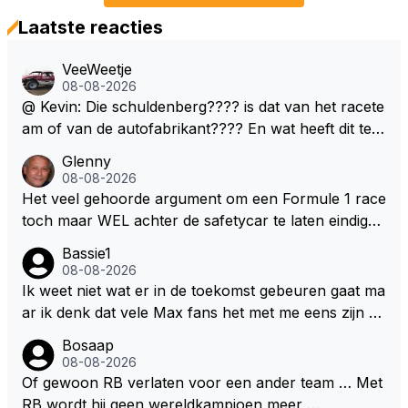
Laatste reacties
VeeWeetje
08-08-2026
@ Kevin: Die schuldenberg???? is dat van het racete
am of van de autofabrikant???? En wat heeft dit te
maken met de prestaties van Newey???? En is Herb
Glenny
ert nu de spindoctor van newey geworden?? Eerlijk
08-08-2026
gezegd snap ik de de kop én het artikel niet echt.
Het veel gehoorde argument om een Formule 1 race
toch maar WEL achter de safetycar te laten eindigen
en aldus niet te kiezen voor een stukje verlenging, is
Bassie1
dat men vreest voor een brandstof tekort. Kennelijk
08-08-2026
rijden de teams met tot op de liter afgemeten peut...
Ik weet niet wat er in de toekomst gebeuren gaat ma
ar ik denk dat vele Max fans het met me eens zijn da
t als Max in de toekomst de F1 verlaat het super zou
Bosaap
zijn als Alonso samen met Max ergens in een vieren
08-08-2026
twings uur race samen in een team zouden zitten. D
Of gewoon RB verlaten voor een ander team … Met
eze 2 coureurs zouden een fantastisch affiche zijn v
RB wordt hij geen wereldkampioen meer …