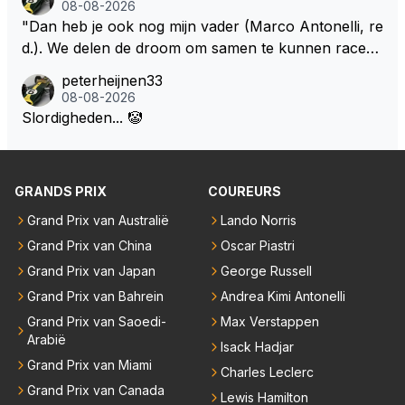
08-08-2026
se klassen al meedoet en ook in de hoogste klasse,
situaties leiden. Deze auto's worden steeds complex
"Dan heb je ook nog mijn vader (Marco Antonelli, re
zie ik hem er niet nog 10 jaar aanplakken aangezien
er, ook voor de gene die ze moeten maken. Kunnen
d.). We delen de droom om samen te kunnen racen i
hij in datzelfde interview aangeeft er zelf als team ba
we niet gewoon terug naar een gaspedaal, rempeda
n dezelfde auto. Dat zou echt geweldig zijn" How ab
as boven op te willen zitten maar geen 24 races per
peterheijnen33
al een versnellingsbak en een stuur?
out die droom met Kimi en Marco én Max én Jos? ;)
08-08-2026
jaar van huis te willen zijn.
Slordigheden... 🤡
GRANDS PRIX
COUREURS
Grand Prix van Australië
Lando Norris
Grand Prix van China
Oscar Piastri
Grand Prix van Japan
George Russell
Grand Prix van Bahrein
Andrea Kimi Antonelli
Grand Prix van Saoedi-
Max Verstappen
Arabië
Isack Hadjar
Grand Prix van Miami
Charles Leclerc
Grand Prix van Canada
Lewis Hamilton