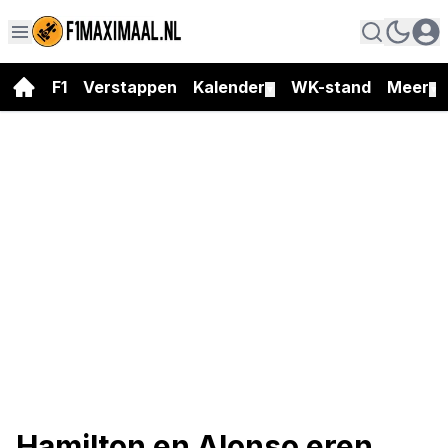
F1
Verstappen
Kalender
WK-stand
Meer
▼
▼
Hamilton en Alonso eren