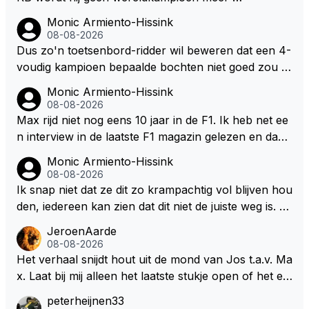
oor elke langeafstands race.
Monic Armiento-Hissink
08-08-2026
Dus zo'n toetsenbord-ridder wil beweren dat een 4-
voudig kampioen bepaalde bochten niet goed zou n
emen. Die zal ook wel tot de groep behoren die dez
Monic Armiento-Hissink
e reglementen wel goed vindt.
08-08-2026
Max rijd niet nog eens 10 jaar in de F1. Ik heb net ee
n interview in de laatste F1 magazin gelezen en daari
n werd de vraag gesteld waar hij zijn eigen teanm in
Monic Armiento-Hissink
10, 20 jaar ziet staan, zijn antwoord:" dan moet er e
08-08-2026
en professioneel team staan dat mee doet voor over
Ik snap niet dat ze dit zo krampachtig vol blijven hou
winningen en kampioenschappen. Die standaard mo
den, iedereen kan zien dat dit niet de juiste weg is. W
et er altijd zijn. Het tempo van de doorontwikkeling h
at is er mis mee om je fouten toe te geven in plaats v
JeroenAarde
angt ook een klein beetje af van mijn eigen keuzes v
an te gaan wijzen naar anderen waarom het fout is
08-08-2026
oor de komende jaren en wat ik doe in de F1. Maar
gegaan. Als ze hadden gewild dan hadden ze ook in
Het verhaal snijdt hout uit de mond van Jos t.a.v. Ma
het is zeker de doelstelling om het race team verder
kunnen grijpen op basis van veiligheid want er zijn si
x. Laat bij mij alleen het laatste stukje open of het ee
uit te breiden richting de langeafstandsracerij met na
tuaties waarbij de coureur geen controle heeft over
n masterpiece voor de onderhandelingen is of werk
peterheijnen33
me, niet richting de F1." Aangezien zijn team in diver
het vermogen van de auto en dat kan tot gevaarlijke
elijkheid.