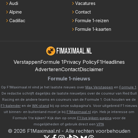
Audi
Vacatures
Alpine
Contact
Cadillac
Formule 1-reizen
Formule 1-kaarten
Verstappen
Formule 1
Privacy Policy
F1Headlines
Adverteren
Contact
Disclaimer
Formule 1-nieuws
Op F1Maximaal.nl vind je het laatste nieuws over
Max Verstappen
en
Formule 1
.
De redactie schrijft dagelijks de laatste nieuwtjes over de coureur van Red Bull
Racing en de andere teams en coureurs van de Formule 1. Ook houden we de
F1-kalender
en de
WK-stand
bij op onze subpagina's. Voor uitgebreid F1 nieuws
uit binnen- en buitenland moet je bij
F1Maximaal.nl
zijn. Heb je interesse om
Formule 1 te kijken? Kijk dan op onze
F1 live kijken-pagina
voor de
mogelijkheden of gebruik direct een
VPN
.
©
2026
F1Maximaal.nl
-
Alle rechten voorbehouden