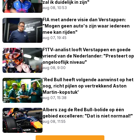
zal ik duidelijk in zijn"
aug 08, 10:53
FIA met andere visie dan Verstappen:
"Mogen geen auto's zijn waar iedereen
mee kan rijden"
aug 07, 19:45
F1TV-analist looft Verstappen en goede
vriend van de Nederlander: "Presteert op
ongelooflijk niveau"
aug 08, 9:00
'Red Bull heeft volgende aanwinst op het
oog, richt pijlen op vertrekkend Aston
Martin-kopstuk'
aug 07, 15:38
Albers zag de Red Bull-bolide op één
gebied excelleren: "Dat is niet normaal!"
aug 08, 11:55