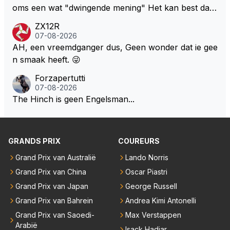
oms een wat "dwingende mening" Het kan best dat
de fan in kwestie probeerde een vergelijkbaar gevoe
ZX12R
l bij Windsor op te roepen. Maar in een tijd zonder r
07-08-2026
aces zijn dit leuke berichtjes
AH, een vreemdganger dus, Geen wonder dat ie gee
n smaak heeft. 😜
Forzapertutti
07-08-2026
The Hinch is geen Engelsman...
GRANDS PRIX
COUREURS
Grand Prix van Australië
Lando Norris
Grand Prix van China
Oscar Piastri
Grand Prix van Japan
George Russell
Grand Prix van Bahrein
Andrea Kimi Antonelli
Grand Prix van Saoedi-
Max Verstappen
Arabië
Isack Hadjar