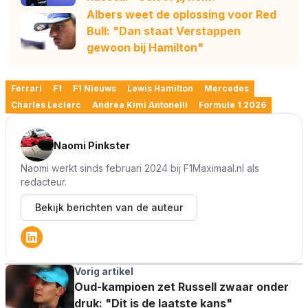
Albers weet de oplossing voor Red
Bull: "Dan staat Verstappen
gewoon bij Hamilton"
Ferrari
F1
F1 Nieuws
Lewis Hamilton
Mercedes
Charles Leclerc
Andrea Kimi Antonelli
Formule 1 2026
Naomi Pinkster
Naomi werkt sinds februari 2024 bij F1Maximaal.nl als
redacteur.
Bekijk berichten van de auteur
Vorig artikel
Oud-kampioen zet Russell zwaar onder
druk: "Dit is de laatste kans"