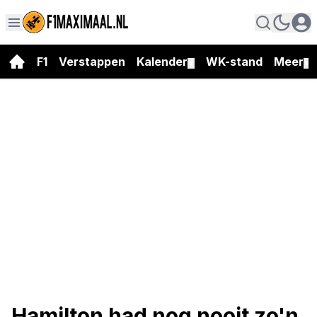
F1
Verstappen
Kalender
WK-stand
Meer
▼
▼
Hamilton had nog nooit zo'n