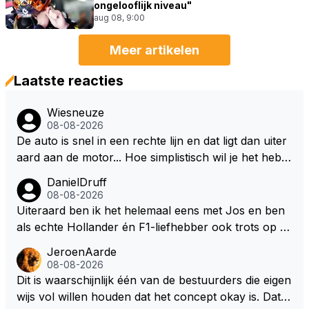
ongelooflijk niveau"
aug 08, 9:00
Meer artikelen
Laatste reacties
Wiesneuze
08-08-2026
De auto is snel in een rechte lijn en dat ligt dan uiter
aard aan de motor... Hoe simplistisch wil je het hebb
en? Juist in de buurt van de topsnelheid is luchtwee
DanielDruff
rstand ontzettend belangrijk. Heeft Red Bull bochtgri
08-08-2026
p opgegeven voor topsnelheid? Dat is iets wat vaker
Uiteraard ben ik het helemaal eens met Jos en ben
gebeurd is, zeker met Verstappen aan bet stuur.
als echte Hollander én F1-liefhebber ook trots op de
fantastische carrière van Max Verstappen, maar de l
JeroenAarde
aatste tijd kriebelt bij mij toch de wens dat hij nog een
08-08-2026
s een knappe auto van Red Bull krijgt, waarmee hij d
Dit is waarschijnlijk één van de bestuurders die eigen
ie laatste paar records van Lewis 'ik-reed-in-een-Me
wijs vol willen houden dat het concept okay is. Dat is