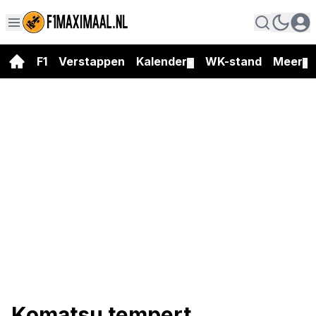
F1
Verstappen
Kalender
WK-stand
Meer
▼
▼
Komatsu tempert