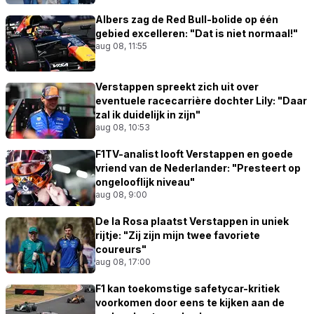
Albers zag de Red Bull-bolide op één
gebied excelleren: "Dat is niet normaal!"
aug 08, 11:55
Verstappen spreekt zich uit over
eventuele racecarrière dochter Lily: "Daar
zal ik duidelijk in zijn"
aug 08, 10:53
F1TV-analist looft Verstappen en goede
vriend van de Nederlander: "Presteert op
ongelooflijk niveau"
aug 08, 9:00
De la Rosa plaatst Verstappen in uniek
rijtje: "Zij zijn mijn twee favoriete
coureurs"
aug 08, 17:00
F1 kan toekomstige safetycar-kritiek
voorkomen door eens te kijken aan de