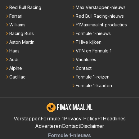
Red Bull Racing
Max Verstappen-nieuws
Ferrari
Red Bull Racing-nieuws
Williams
F1Maximaal.nl-producties
Racing Bulls
Formule 1-nieuws
Aston Martin
F1 live kijken
Haas
VPN en Formule 1
Audi
Vacatures
Alpine
Contact
Cadillac
Formule 1-reizen
Formule 1-kaarten
Verstappen
Formule 1
Privacy Policy
F1Headlines
Adverteren
Contact
Disclaimer
Formule 1-nieuws