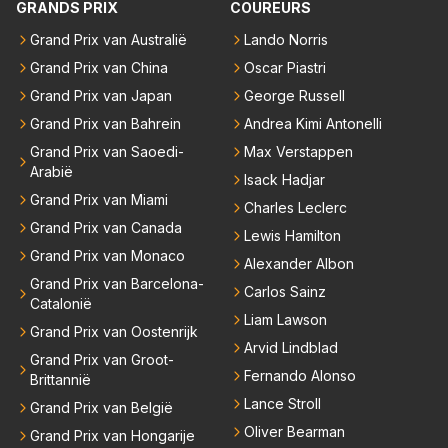
GRANDS PRIX
COUREURS
ie laatste paar records van Lewis 'ik-reed-in-een-Me
Grand Prix van Australië
Lando Norris
rcedes-die-3-seconden-sneller-is-dan-de-rest' Hamil
Grand Prix van China
Oscar Piastri
ton kan slopen. Hij heeft dat natuurlijk ook in zich, al
leen die shit-Red Bull moet beter.
Grand Prix van Japan
George Russell
Grand Prix van Bahrein
Andrea Kimi Antonelli
Grand Prix van Saoedi-
Max Verstappen
Arabië
Isack Hadjar
Grand Prix van Miami
Charles Leclerc
Grand Prix van Canada
Lewis Hamilton
Grand Prix van Monaco
Alexander Albon
Grand Prix van Barcelona-
Carlos Sainz
Catalonië
Liam Lawson
Grand Prix van Oostenrijk
Arvid Lindblad
Grand Prix van Groot-
Fernando Alonso
Brittannië
Lance Stroll
Grand Prix van België
Oliver Bearman
Grand Prix van Hongarije