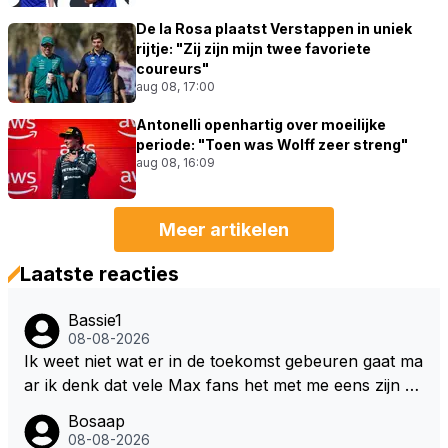
De la Rosa plaatst Verstappen in uniek
rijtje: "Zij zijn mijn twee favoriete
coureurs"
aug 08, 17:00
Antonelli openhartig over moeilijke
periode: "Toen was Wolff zeer streng"
aug 08, 16:09
Meer artikelen
Laatste reacties
Bassie1
08-08-2026
Ik weet niet wat er in de toekomst gebeuren gaat ma
ar ik denk dat vele Max fans het met me eens zijn da
t als Max in de toekomst de F1 verlaat het super zou
Bosaap
zijn als Alonso samen met Max ergens in een vieren
08-08-2026