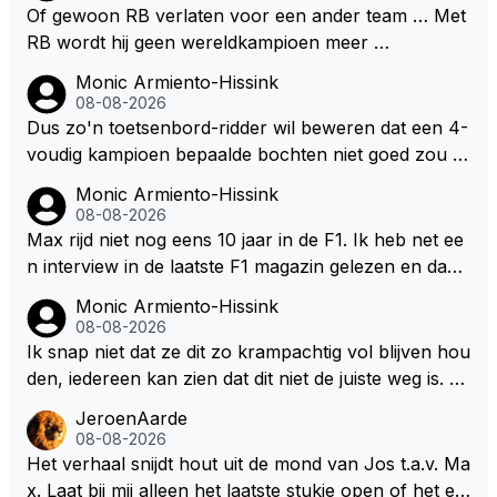
twings uur race samen in een team zouden zitten. D
Of gewoon RB verlaten voor een ander team … Met
eze 2 coureurs zouden een fantastisch affiche zijn v
RB wordt hij geen wereldkampioen meer …
oor elke langeafstands race.
Monic Armiento-Hissink
08-08-2026
Dus zo'n toetsenbord-ridder wil beweren dat een 4-
voudig kampioen bepaalde bochten niet goed zou n
emen. Die zal ook wel tot de groep behoren die dez
Monic Armiento-Hissink
e reglementen wel goed vindt.
08-08-2026
Max rijd niet nog eens 10 jaar in de F1. Ik heb net ee
n interview in de laatste F1 magazin gelezen en daari
n werd de vraag gesteld waar hij zijn eigen teanm in
Monic Armiento-Hissink
10, 20 jaar ziet staan, zijn antwoord:" dan moet er e
08-08-2026
en professioneel team staan dat mee doet voor over
Ik snap niet dat ze dit zo krampachtig vol blijven hou
winningen en kampioenschappen. Die standaard mo
den, iedereen kan zien dat dit niet de juiste weg is. W
et er altijd zijn. Het tempo van de doorontwikkeling h
at is er mis mee om je fouten toe te geven in plaats v
JeroenAarde
angt ook een klein beetje af van mijn eigen keuzes v
an te gaan wijzen naar anderen waarom het fout is
08-08-2026
oor de komende jaren en wat ik doe in de F1. Maar
gegaan. Als ze hadden gewild dan hadden ze ook in
Het verhaal snijdt hout uit de mond van Jos t.a.v. Ma
het is zeker de doelstelling om het race team verder
kunnen grijpen op basis van veiligheid want er zijn si
x. Laat bij mij alleen het laatste stukje open of het ee