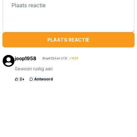
PLAATS REACTIE
joop1958
08 april 2024 om 21:35
+
1525
Gewoon rustig aan
2
+
Antwoord