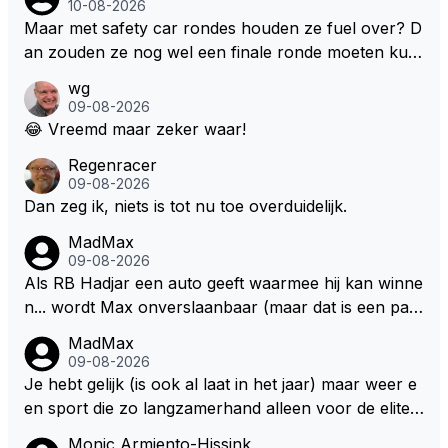
10-08-2026
zijn. Stel de auto's worden zoals ik omschreef en M
Maar met safety car rondes houden ze fuel over? D
ax kan helemaal los gaan met zijn talenten, dan zie i
an zouden ze nog wel een finale ronde moeten kun
k hem nog langer in de F1. Zoniet dan aufwiederseh
nen rijden, toch?
wg
en na het volgende kontrakt.
09-08-2026
😂 Vreemd maar zeker waar!
Regenracer
09-08-2026
Dan zeg ik, niets is tot nu toe overduidelijk.
MadMax
09-08-2026
Als RB Hadjar een auto geeft waarmee hij kan winne
n... wordt Max onverslaanbaar (maar dat is een par
adox)
MadMax
09-08-2026
Je hebt gelijk (is ook al laat in het jaar) maar weer e
en sport die zo langzamerhand alleen voor de elite t
e breikbaar is.
Monic Armiento-Hissink