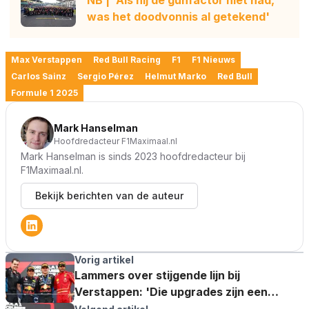
NB | 'Als hij de gunfactor niet had,
was het doodvonnis al getekend'
Max Verstappen
Red Bull Racing
F1
F1 Nieuws
Carlos Sainz
Sergio Pérez
Helmut Marko
Red Bull
Formule 1 2025
Mark Hanselman
Hoofdredacteur F1Maximaal.nl
Mark Hanselman is sinds 2023 hoofdredacteur bij
F1Maximaal.nl.
Bekijk berichten van de auteur
Vorig artikel
Lammers over stijgende lijn bij
Verstappen: 'Die upgrades zijn een
beetje onderbelicht gebleven'