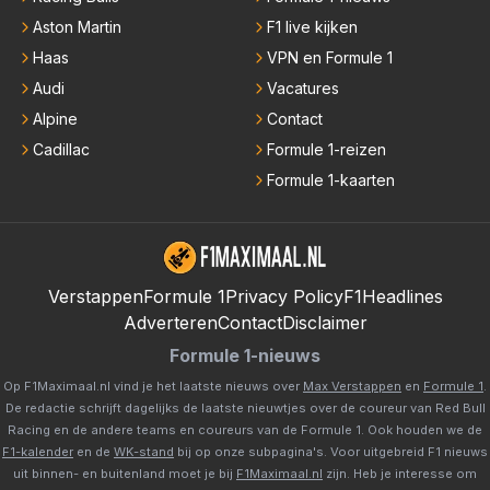
Aston Martin
F1 live kijken
Haas
VPN en Formule 1
Audi
Vacatures
Alpine
Contact
Cadillac
Formule 1-reizen
Formule 1-kaarten
Verstappen
Formule 1
Privacy Policy
F1Headlines
Adverteren
Contact
Disclaimer
Formule 1-nieuws
Op F1Maximaal.nl vind je het laatste nieuws over
Max Verstappen
en
Formule 1
.
De redactie schrijft dagelijks de laatste nieuwtjes over de coureur van Red Bull
Racing en de andere teams en coureurs van de Formule 1. Ook houden we de
F1-kalender
en de
WK-stand
bij op onze subpagina's. Voor uitgebreid F1 nieuws
uit binnen- en buitenland moet je bij
F1Maximaal.nl
zijn. Heb je interesse om