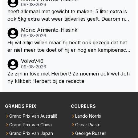
09-08-2026
heeft allemaal met gewicht te maken, 5 liter extra is
ook 5kg extra wat weer tijdverlies geeft. Daarom ne
men veel coureurs ook niet altijd drinken mee in de
Monic Armiento-Hissink
auto, het is extra gewicht plus na 15 minuten is het h
09-08-2026
ete thee geworden.
Hij wil altijd willen maar hij heeft ook gezegd dat het
er niet meer toe doet of hij er nog een kampioensch
ap aan toevoegt. Of hij nu 4, 5 of 8 titels heeft, kamp
VolvoV40
ioen is hij al, dat zal zijn leven niet veranderen. Hij wi
09-08-2026
l in de eerste plaats races winnen met de eigen moto
Ze zijn in love met Herbert! Ze noemen ook wel Joh
r van RB. Dat zijn zijn eigen uitspraken in een van de
ny klikbait Herbert bij de redactie
talking bull podcast. Daarvoor moet het team weer d
e goede richting in gestuurd worden. Als hij perse uit
was op zoveel mogelijk titels dan was hij al veel eerd
GRANDS PRIX
COUREURS
er bij RB vertrokken.
Grand Prix van Australië
Lando Norris
Grand Prix van China
Oscar Piastri
Grand Prix van Japan
George Russell