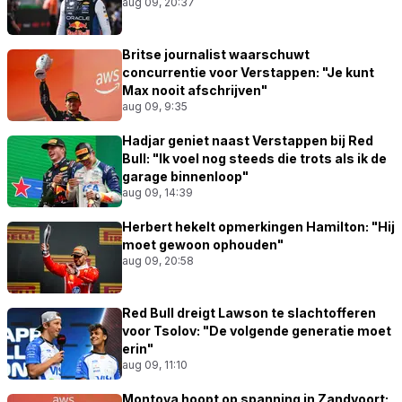
aug 09, 20:37
Britse journalist waarschuwt
concurrentie voor Verstappen: "Je kunt
Max nooit afschrijven"
aug 09, 9:35
Hadjar geniet naast Verstappen bij Red
Bull: "Ik voel nog steeds die trots als ik de
garage binnenloop"
aug 09, 14:39
Herbert hekelt opmerkingen Hamilton: "Hij
moet gewoon ophouden"
aug 09, 20:58
Red Bull dreigt Lawson te slachtofferen
voor Tsolov: "De volgende generatie moet
erin"
aug 09, 11:10
Montoya hoopt op spanning in Zandvoort: