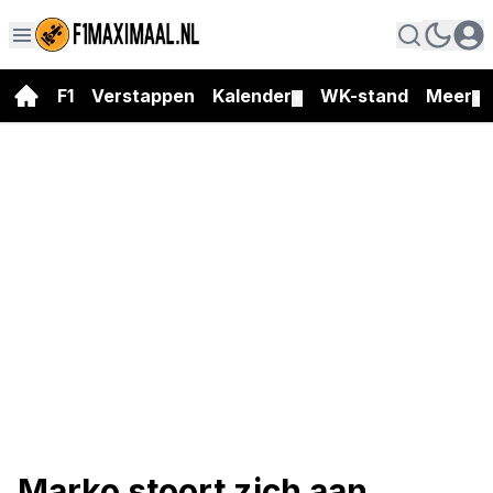
F1
Verstappen
Kalender
WK-stand
Meer
▼
▼
Marko stoort zich aan