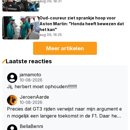
aug 09, 18:31
Oud-coureur ziet sprankje hoop voor
Aston Martin: "Honda heeft bewezen dat
het kan"
aug 09, 16:25
Meer artikelen
Laatste reacties
jamamoto
10-08-2026
Jij, herbert moet ophouden!!!!!!!!
JeroenAarde
10-08-2026
Precies dat GT3 rijden verwijst naar mijn argument e
n mogelijk een langere toekomst in de F1. Daar heeft
men ook gekeken dat GT3 op de Nordschleife een v
BellaBenni
erademing was. Dit zou in de F1 bij elke race moeten