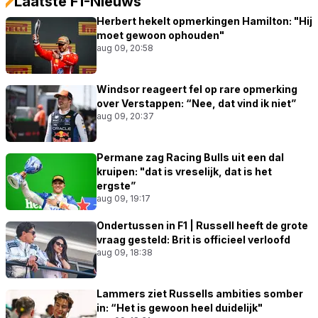
Laatste F1-Nieuws
Herbert hekelt opmerkingen Hamilton: "Hij
moet gewoon ophouden"
aug 09, 20:58
Windsor reageert fel op rare opmerking
over Verstappen: “Nee, dat vind ik niet”
aug 09, 20:37
Permane zag Racing Bulls uit een dal
kruipen: "dat is vreselijk, dat is het
ergste”
aug 09, 19:17
Ondertussen in F1 | Russell heeft de grote
vraag gesteld: Brit is officieel verloofd
aug 09, 18:38
Lammers ziet Russells ambities somber
in: “Het is gewoon heel duidelijk"