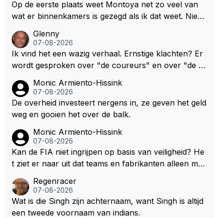
Op de eerste plaats weet Montoya net zo veel van
wat er binnenkamers is gezegd als ik dat weet. Niets
dus. Dus de uitspraak "we willen eigenlijk het dubbel
Glenny
e!" is gewoon uit zijn dikke duim gezogen. Daarnaast
07-08-2026
heb ik Max en co nooit iets anders horen zeggen da
Ik vind het een wazig verhaal. Ernstige klachten? Er
n "we hebben een contract tot en met 2028" Ik sna
wordt gesproken over "de coureurs" en over "de te
p dat RBR een verlenging van dat contract wil want
ams" zonder dat op enig manier duidelijk wordt gem
Monic Armiento-Hissink
dat maakt sponsorcontracten een stuk makkelijker
aakt hoe deze standpunten c.q. opvattingen zijn ver
07-08-2026
maar ik snap nog beter dat Max voor zichzelf geen
deeld. Ik bedoel, hoeveel coureurs, 2, 8 of meer? E
De overheid investeert nergens in, ze geven het geld
enkele deur wil dichtgooien, zeker niet met deze "tr
n hoeveel en welke teams? De coureurs hebben er
weg en gooien het over de balk.
ut" auto's. Als laatste denk ik dat Max donders goed
nstige klachten. Oh ja, welke? Teams vrezen een na
Monic Armiento-Hissink
weet hoe bij andere teams de hazen lopen en wat hij
deel. Oh ja, welke? Het enige dat concreet is, is de m
07-08-2026
nu heeft bij Red Bull. Dat het gras niet overal even g
edewerking van Pirelli. In mijn ogen wordt het daard
Kan de FIA niet ingrijpen op basis van veiligheid? He
roen is hoef je hem niet te vertellen.
oor lastig om de juiste context te bepalen. Maar welli
t ziet er naar uit dat teams en fabrikanten alleen ma
cht volgt deze informatie nog in de nabije toekomst?
ar naar hun eigen belang kijken en de veiligheid van
Regenracer
hun coureurs op de laatste plaats komt. Eigenlijk he
07-08-2026
bben coureurs maar weinig te vertellen over hun ve
Wat is die Singh zijn achternaam, want Singh is altijd
iligheid, er wordt toch niet naar ze geluisterd.
een tweede voornaam van indians.