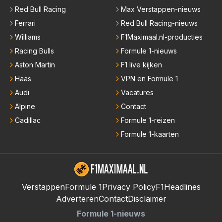
Red Bull Racing
Max Verstappen-nieuws
Ferrari
Red Bull Racing-nieuws
Williams
F1Maximaal.nl-producties
Racing Bulls
Formule 1-nieuws
Aston Martin
F1 live kijken
Haas
VPN en Formule 1
Audi
Vacatures
Alpine
Contact
Cadillac
Formule 1-reizen
Formule 1-kaarten
Verstappen
Formule 1
Privacy Policy
F1Headlines
Adverteren
Contact
Disclaimer
Formule 1-nieuws