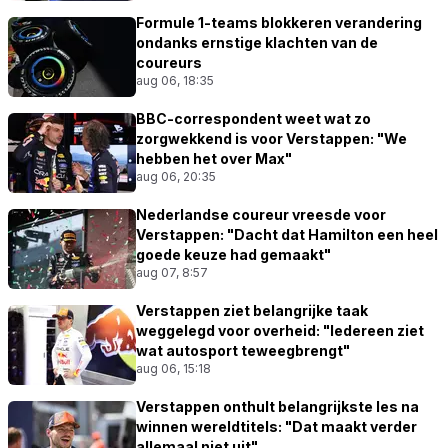
Formule 1-teams blokkeren verandering
ondanks ernstige klachten van de
coureurs
aug 06, 18:35
BBC-correspondent weet wat zo
zorgwekkend is voor Verstappen: "We
hebben het over Max"
aug 06, 20:35
Nederlandse coureur vreesde voor
Verstappen: "Dacht dat Hamilton een heel
goede keuze had gemaakt"
aug 07, 8:57
Verstappen ziet belangrijke taak
weggelegd voor overheid: "Iedereen ziet
wat autosport teweegbrengt"
aug 06, 15:18
Verstappen onthult belangrijkste les na
winnen wereldtitels: "Dat maakt verder
allemaal niet uit"