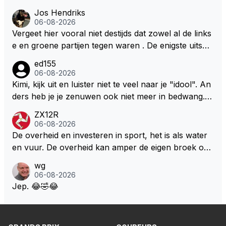
Jos Hendriks
06-08-2026
Vergeet hier vooral niet destijds dat zowel al de links
e en groene partijen tegen waren . De enigste uitspr
aak van een groenlinkse daarnaast bouw er een dak
ed155
over dan kunnen ze hun eigen uitlaat gassen inade
06-08-2026
men maar niet wetende was dat de F1 motor schone
Kimi, kijk uit en luister niet te veel naar je "idool". An
r is dan een normale auto. Dus denk echt niet dat de
ders heb je je zenuwen ook niet meer in bedwang. Zi
ze groene/wollen regering hier de F1 talenten of kar
e Bezechi, Di Antonio.. misschien anders tegen Max/
ZX12R
ters zullen steunen laat staan om een euro in het cir
Marquez/Jos ? Veel gezelliger
06-08-2026
cuit Zandvoort te steken
De overheid en investeren in sport, het is als water
en vuur. De overheid kan amper de eigen broek oph
ouden. De Staat steelt liever, liefst van eigen burger
wg
s. Je kunt de Staat het best vergelijken met de sherif
06-08-2026
f van Nottinghem (Robin Hood) welk achter de bom
Jep. 😂🤣😂
en verscholen de argeloze burger opwacht om he
m/haar van zijn laatste zuurverdiende stuiver te ber
oven. De Staat heeft nooit ooit maar een stuiver in Z