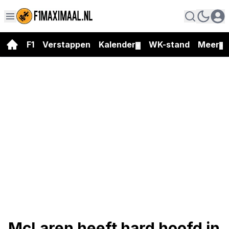
F1
Verstappen
Kalender
WK-stand
Meer
▼
▼
McLaren heeft hard hoofd in