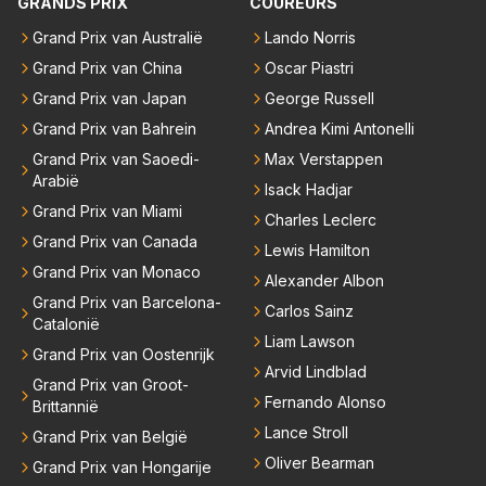
GRANDS PRIX
COUREURS
andvoort willen investeren en dat zal ook nooit gebe
uren. Afdragen van BTW gelden en vergunningen bi
Grand Prix van Australië
Lando Norris
j dergelijke sportievefestiviteiten MOET je dan weer
Grand Prix van China
Oscar Piastri
wel afstaan, de parasiet.
Grand Prix van Japan
George Russell
Grand Prix van Bahrein
Andrea Kimi Antonelli
Grand Prix van Saoedi-
Max Verstappen
Arabië
Isack Hadjar
Grand Prix van Miami
Charles Leclerc
Grand Prix van Canada
Lewis Hamilton
Grand Prix van Monaco
Alexander Albon
Grand Prix van Barcelona-
Carlos Sainz
Catalonië
Liam Lawson
Grand Prix van Oostenrijk
Arvid Lindblad
Grand Prix van Groot-
Fernando Alonso
Brittannië
Lance Stroll
Grand Prix van België
Oliver Bearman
Grand Prix van Hongarije