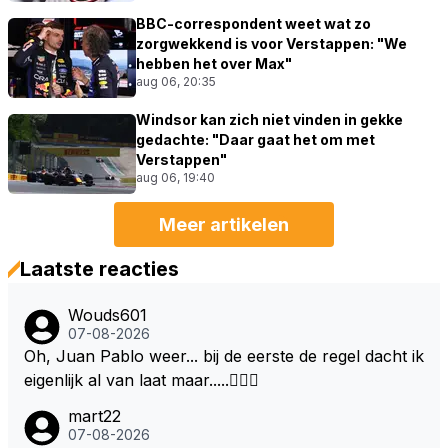
BBC-correspondent weet wat zo
zorgwekkend is voor Verstappen: "We
hebben het over Max"
aug 06, 20:35
Windsor kan zich niet vinden in gekke
gedachte: "Daar gaat het om met
Verstappen"
aug 06, 19:40
Meer artikelen
Laatste reacties
Wouds601
07-08-2026
Oh, Juan Pablo weer... bij de eerste de regel dacht ik
eigenlijk al van laat maar.....🤦🏻‍♂️
mart22
07-08-2026