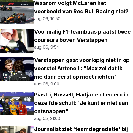
Waarom volgt McLaren het
voorbeeld van Red Bull Racing niet?
aug 06, 10:50
Voormalig F1-teambaas plaatst twee
coureurs boven Verstappen
aug 06, 9:54
Verstappen gaat voorlopig niet in op
voorstel Antonelli: "Max zei dat ik
me daar eerst op moet richten"
aug 06, 9:00
Piastri, Russell, Hadjar en Leclerc in
dezelfde schuit: “Je kunt er niet aan
ontsnappen"
aug 05, 21:00
Journalist ziet 'teamdegradatie' bij