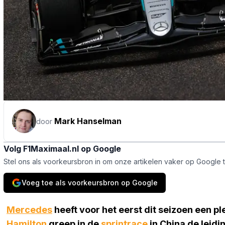
Mark Hanselman
door
Volg F1Maximaal.nl op Google
Stel ons als voorkeursbron in om onze artikelen vaker op Google 
Voeg toe als voorkeursbron op Google
Mercedes
heeft voor het eerst dit seizoen een pl
Hamilton
greep in de
sprintrace
in China de leidin