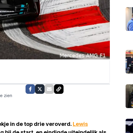
te zien
ekje in de top drie veroverd.
Lewis
g bij de start, en eindigde uiteindelijk als