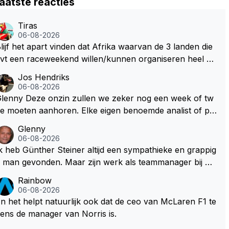
aatste reacties
Tiras
06-08-2026
lijf het apart vinden dat Afrika waarvan de 3 landen die
vt een raceweekend willen/kunnen organiseren heel ve
l honderden miljoenen gaan spenderen aan het opknap
Jos Hendriks
en van circuits en geld voor de FOM om maar die F1 lic
06-08-2026
ntie binnen te halen. Dit terwijl deze Afrikaanse landen
Deze onzin zullen we zeker nog een week of tw
l nog steeds flink wat ontwikkelingshulpgeld beur
e moeten aanhoren. Elke eigen benoemde analist of pr
n.
sentator denkt er het zijne van te weten en aan het eind
Glenny
 van het liedje zitten ze er allemaal naast Dus glenny st
06-08-2026
rkte met deze bullshit lezen
k heb Günther Steiner altijd een sympathieke en grappig
an gevonden. Maar zijn werk als teammanager bij he
 Amerikaanse Haas F1 heeft volgens mij nooit veel indru
Rainbow
 gemaakt. Voor mij persoonlijk lijkt hij dezelfde weg te b
06-08-2026
wandelen als analist. En dat is niet vanwege zijn persoo
n het helpt natuurlijk ook dat de ceo van McLaren F1 te
e Top-3. Hij blijft sympathiek, maar zijn werk als spec
ens de manager van Norris is.
alistisch commentator en presentator bij RTL Duitsland,