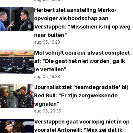
Herbert ziet aanstelling Marko-
opvolger als boodschap aan
Verstappen: "Misschien is hij op weg
naar buiten"
aug 05, 16:23
Mol schrijft coureur alvast compleet
af: "Die gaat het niet worden, ga ik
je vertellen"
aug 05, 19:38
Journalist ziet 'teamdegradatie' bij
Red Bull: "Er zijn zorgwekkende
signalen"
aug 05, 20:36
Verstappen gaat voorlopig niet in op
voorstel Antonelli: "Max zei dat ik