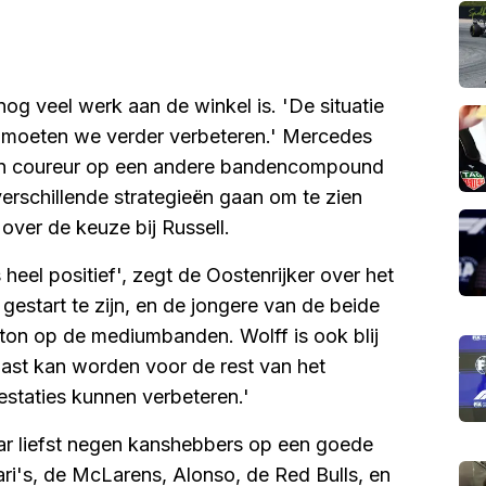
nog veel werk aan de winkel is. 'De situatie
nu moeten we verder verbeteren.' Mercedes
en coureur op een andere bandencompound
erschillende strategieën gaan om te zien
ver de keuze bij Russell.
eel positief', zegt de Oostenrijker over het
 gestart te zijn, en de jongere van de beide
lton op de mediumbanden. Wolff is ook blij
epast kan worden voor de rest van het
staties kunnen verbeteren.'
aar liefst negen kanshebbers op een goede
rari's, de McLarens, Alonso, de Red Bulls, en