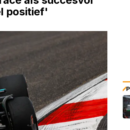
race als succesvol
 positief'
P