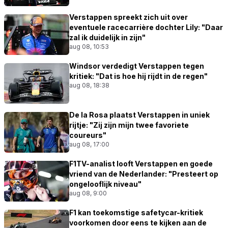
Verstappen spreekt zich uit over
eventuele racecarrière dochter Lily: "Daar
zal ik duidelijk in zijn"
aug 08, 10:53
Windsor verdedigt Verstappen tegen
kritiek: "Dat is hoe hij rijdt in de regen"
aug 08, 18:38
De la Rosa plaatst Verstappen in uniek
rijtje: "Zij zijn mijn twee favoriete
coureurs"
aug 08, 17:00
F1TV-analist looft Verstappen en goede
vriend van de Nederlander: "Presteert op
ongelooflijk niveau"
aug 08, 9:00
F1 kan toekomstige safetycar-kritiek
voorkomen door eens te kijken aan de