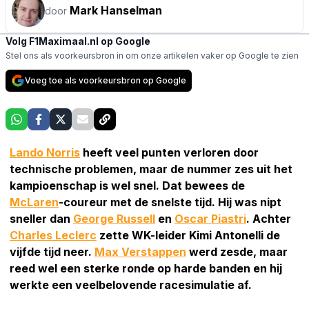
Mark Hanselman
door
Volg F1Maximaal.nl op Google
Stel ons als voorkeursbron in om onze artikelen vaker op Google te zien
Voeg toe als voorkeursbron op Google
Lando Norris
heeft veel punten verloren door
technische problemen, maar de nummer zes uit het
kampioenschap is wel snel. Dat bewees de
McLaren
-coureur met de snelste tijd. Hij was nipt
sneller dan
George Russell
en
Oscar Piastri
. Achter
Charles Leclerc
zette WK-leider Kimi Antonelli de
vijfde tijd neer.
Max Verstappen
werd zesde, maar
reed wel een sterke ronde op harde banden en hij
werkte een veelbelovende racesimulatie af.