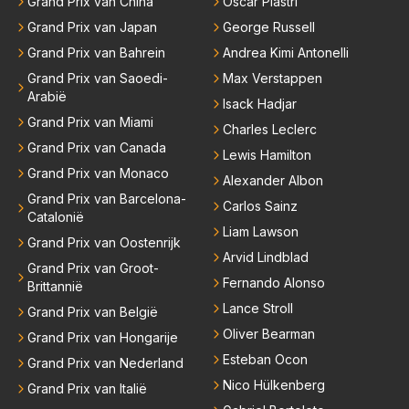
Grand Prix van China
Oscar Piastri
angt ook een klein beetje af van mijn eigen keuzes v
oor de komende jaren en wat ik doe in de F1. Maar
Grand Prix van Japan
George Russell
het is zeker de doelstelling om het race team verder
Grand Prix van Bahrein
Andrea Kimi Antonelli
uit te breiden richting de langeafstandsracerij met na
Grand Prix van Saoedi-
Max Verstappen
me, niet richting de F1." Aangezien zijn team in diver
Arabië
Isack Hadjar
se klassen al meedoet en ook in de hoogste klasse,
Grand Prix van Miami
Charles Leclerc
zie ik hem er niet nog 10 jaar aanplakken aangezien
Grand Prix van Canada
Lewis Hamilton
hij in datzelfde interview aangeeft er zelf als team ba
Grand Prix van Monaco
as boven op te willen zitten maar geen 24 races per
Alexander Albon
Grand Prix van Barcelona-
jaar van huis te willen zijn.
Carlos Sainz
Catalonië
Liam Lawson
Grand Prix van Oostenrijk
Arvid Lindblad
Grand Prix van Groot-
Fernando Alonso
Brittannië
Lance Stroll
Grand Prix van België
Oliver Bearman
Grand Prix van Hongarije
Esteban Ocon
Grand Prix van Nederland
Nico Hülkenberg
Grand Prix van Italië