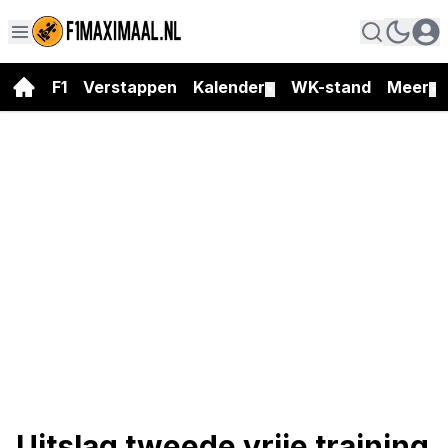
F1
Verstappen
Kalender
WK-stand
Meer
▼
▼
Uitslag tweede vrije training