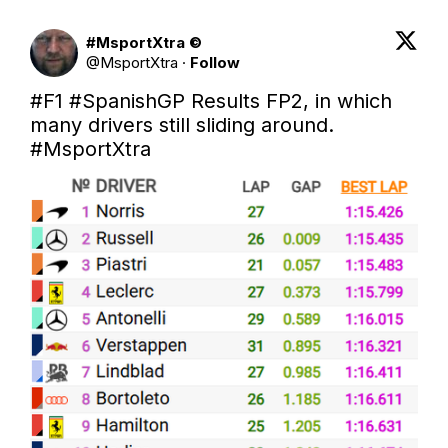
#MsportXtra ©
@
MsportXtra
·
Follow
#F1
#SpanishGP
 Results FP2, in which 
many drivers still sliding around. 
#MsportXtra