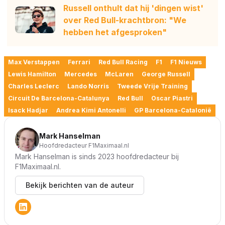
Russell onthult dat hij 'dingen wist'
over Red Bull-krachtbron: "We
hebben het afgesproken"
Max Verstappen
Ferrari
Red Bull Racing
F1
F1 Nieuws
Lewis Hamilton
Mercedes
McLaren
George Russell
Charles Leclerc
Lando Norris
Tweede Vrije Training
Circuit De Barcelona-Catalunya
Red Bull
Oscar Piastri
Isack Hadjar
Andrea Kimi Antonelli
GP Barcelona-Catalonië
Mark Hanselman
Hoofdredacteur F1Maximaal.nl
Mark Hanselman is sinds 2023 hoofdredacteur bij
F1Maximaal.nl.
Bekijk berichten van de auteur