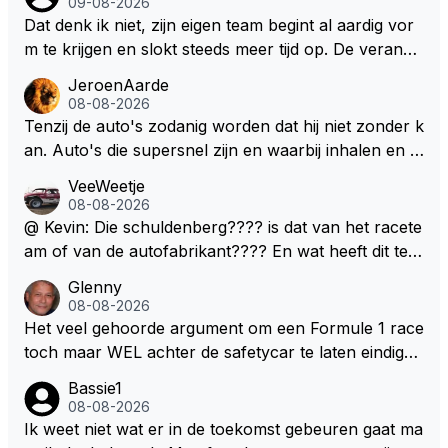
09-08-2026
Dat denk ik niet, zijn eigen team begint al aardig vor
m te krijgen en slokt steeds meer tijd op. De verande
ringen die de komende twee jaar door gevoerd word
JeroenAarde
en zullen ben ik bang niet het gewenste effect hebb
08-08-2026
en. Mocht het wel zo zijn dan zal het 3 jaar zijn, hoo
Tenzij de auto's zodanig worden dat hij niet zonder k
guit 5 jaar maar echt niet langer. Vergeet niet, hij hee
an. Auto's die supersnel zijn en waarbij inhalen en v
ft nu een aantal races in GT3 gereden en dat heeft h
erdedigen uitdagingen zijn! Max houdt van snelheid,
VeeWeetje
em meer plezier gebracht dan de F1 op dit moment.
ronkende motoren en op de grenzen rijden van de
08-08-2026
mogelijkheden. Het ouderwetse racen waarbij de ma
@ Kevin: Die schuldenberg???? is dat van het racete
nnen en jongens verdeeld worden. Als deze auto's g
am of van de autofabrikant???? En wat heeft dit te
ebouwd worden zie ik Max het nog wel langer volho
maken met de prestaties van Newey???? En is Herb
Glenny
uden dan dat hij op dit moment beweerd. Dan kan hij
ert nu de spindoctor van newey geworden?? Eerlijk
08-08-2026
zijn talenten en uitzonderlijke klasse laten zien en he
gezegd snap ik de de kop én het artikel niet echt.
Het veel gehoorde argument om een Formule 1 race
eft daar enorm veel lol aan.
toch maar WEL achter de safetycar te laten eindigen
en aldus niet te kiezen voor een stukje verlenging, is
Bassie1
dat men vreest voor een brandstof tekort. Kennelijk
08-08-2026
rijden de teams met tot op de liter afgemeten peut...
Ik weet niet wat er in de toekomst gebeuren gaat ma