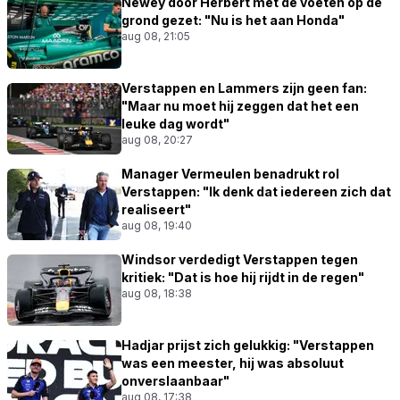
Newey door Herbert met de voeten op de
grond gezet: "Nu is het aan Honda"
aug 08, 21:05
Verstappen en Lammers zijn geen fan:
"Maar nu moet hij zeggen dat het een
leuke dag wordt"
aug 08, 20:27
Manager Vermeulen benadrukt rol
Verstappen: "Ik denk dat iedereen zich dat
realiseert"
aug 08, 19:40
Windsor verdedigt Verstappen tegen
kritiek: "Dat is hoe hij rijdt in de regen"
aug 08, 18:38
Hadjar prijst zich gelukkig: "Verstappen
was een meester, hij was absoluut
onverslaanbaar"
aug 08, 17:38