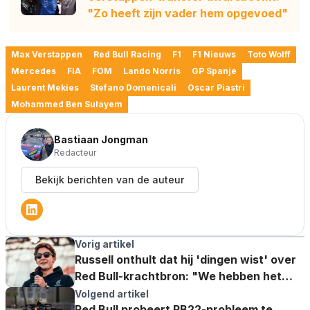
"Zo heeft zijn vader hem opgevoed"
Max Verstappen
Red Bull Racing
F1
F1 Nieuws
Toto Wolff
Mercedes
FIA
FOM
Lando Norris
GP Spanje
Laurent Mekies
Stefano Domenicali
Oscar Piastri
Mohammed Ben Sulayem
Bastiaan Jongman
Redacteur
Bekijk berichten van de auteur
Vorig artikel
Russell onthult dat hij 'dingen wist' over
Red Bull-krachtbron: "We hebben het
afgesproken"
Volgend artikel
Red Bull probeert RB22-probleem te