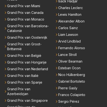
Isack Hadjar
nu heeft bij Red Bull. Dat het gras niet overal even g
Grand Prix van Miami
Charles Leclerc
roen is hoef je hem niet te vertellen.
Grand Prix van Canada
Lewis Hamilton
Grand Prix van Monaco
Alexander Albon
Grand Prix van Barcelona-
Carlos Sainz
Catalonië
Liam Lawson
Grand Prix van Oostenrijk
Arvid Lindblad
Grand Prix van Groot-
Fernando Alonso
Brittannië
Lance Stroll
Grand Prix van België
Oliver Bearman
Grand Prix van Hongarije
Esteban Ocon
Grand Prix van Nederland
Nico Hülkenberg
Grand Prix van Italië
Gabriel Bortoleto
Grand Prix van Spanje
Pierre Gasly
Grand Prix van
Azerbeidzjan
Franco Colapinto
Grand Prix van Singapore
Sergio Pérez