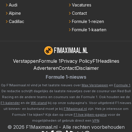
Audi
Vacatures
Alpine
Contact
Cadillac
Formule 1-reizen
Formule 1-kaarten
Verstappen
Formule 1
Privacy Policy
F1Headlines
Adverteren
Contact
Disclaimer
Formule 1-nieuws
Op F1Maximaal.nl vind je het laatste nieuws over
Max Verstappen
en
Formule 1
.
De redactie schrijft dagelijks de laatste nieuwtjes over de coureur van Red Bull
Racing en de andere teams en coureurs van de Formule 1. Ook houden we de
F1-kalender
en de
WK-stand
bij op onze subpagina's. Voor uitgebreid F1 nieuws
uit binnen- en buitenland moet je bij
F1Maximaal.nl
zijn. Heb je interesse om
Formule 1 te kijken? Kijk dan op onze
F1 live kijken-pagina
voor de
mogelijkheden of gebruik direct een
VPN
.
©
2026
F1Maximaal.nl
-
Alle rechten voorbehouden