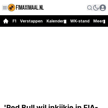
F1
Verstappen
Kalender
WK-stand
Meer
▼
▼
'Red Bull wil inkijkje in FIA-