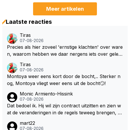
Meer artikelen
Laatste reacties
Tiras
07-08-2026
Precies als hier zoveel 'ernstige klachten' over ware
n, waarom hebben we daar nergens iets over gelez
en... voor mij is dit nieuw!
Tiras
07-08-2026
Montoya weer eens kort door de bocht,.. Sterker n
og, Montoya vliegt weer eens uit de bocht🙄!
Monic Armiento-Hissink
07-08-2026
Dat bedoel ik. Hij wil zijn contract uitzitten en zien w
at de veranderingen in de regels teweeg brengen, al
s dat niks wordt valt de keuze makkelijker om voor z
mart22
ijn eigen team te kiezen en zijn gezin. hij kan dan zelf
07-08-2026