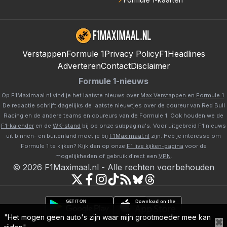
Verstappen
Formule 1
Privacy Policy
F1Headlines
Adverteren
Contact
Disclaimer
Formule 1-nieuws
Op F1Maximaal.nl vind je het laatste nieuws over
Max Verstappen
en
Formule 1
.
De redactie schrijft dagelijks de laatste nieuwtjes over de coureur van Red Bull
Racing en de andere teams en coureurs van de Formule 1. Ook houden we de
F1-kalender
en de
WK-stand
bij op onze subpagina's. Voor uitgebreid F1 nieuws
uit binnen- en buitenland moet je bij
F1Maximaal.nl
zijn. Heb je interesse om
Formule 1 te kijken? Kijk dan op onze
F1 live kijken-pagina
voor de
mogelijkheden of gebruik direct een
VPN
.
©
2026
F1Maximaal.nl
-
Alle rechten voorbehouden
"Het mogen geen auto's zijn waar mijn grootmoeder mee kan
✖
Powered by Newsifier