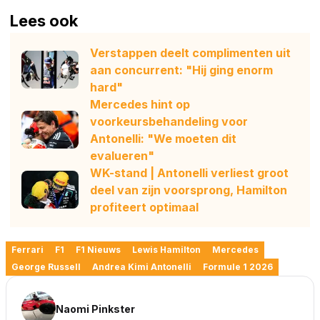
Lees ook
Verstappen deelt complimenten uit
aan concurrent: "Hij ging enorm
hard"
Mercedes hint op
voorkeursbehandeling voor
Antonelli: "We moeten dit
evalueren"
WK-stand | Antonelli verliest groot
deel van zijn voorsprong, Hamilton
profiteert optimaal
Ferrari
F1
F1 Nieuws
Lewis Hamilton
Mercedes
George Russell
Andrea Kimi Antonelli
Formule 1 2026
Naomi Pinkster