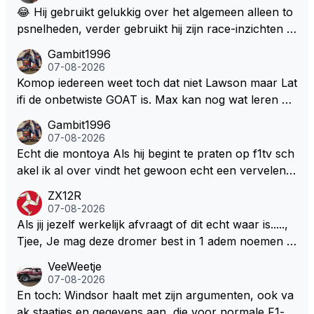
😂 Hij gebruikt gelukkig over het algemeen alleen to
psnelheden, verder gebruikt hij zijn race-inzichten q
ua rotatie, baangebruik, etc. Alleen snelheid in of uit
Gambit1996
een bocht zegt helemaal niets, dus wat dat betreft h
07-08-2026
eeft hij sowieso gelijk 😂.
Komop iedereen weet toch dat niet Lawson maar Lat
ifi de onbetwiste GOAT is. Max kan nog wat leren va
n hem En iedereen maar zeggen Schumacher of Ha
Gambit1996
milton, hahahaha. Latifi pakt ze allemaal met de oge
07-08-2026
n dicht met als onbetwiste nummer 2 of GOATINES
Echt die montoya Als hij begint te praten op f1tv sch
S Lawson natuurlijk 😂😂😂😂😂
akel ik al over vindt het gewoon echt een vervelend
mannetje met zijn geblaas alsof hij het allemaal wel
ZX12R
weet 🤮🤮
07-08-2026
Als jij jezelf werkelijk afvraagt of dit echt waar is.....,
Tjee, Je mag deze dromer best in 1 adem noemen m
et bv een Hans Christian Andersen. Enorme drang n
VeeWeetje
aar voordragen uit eigen geest. Kan mij voorstellen d
07-08-2026
at je het leuk vindt sprookjes te luisteren maar heb jij
En toch: Windsor haalt met zijn argumenten, ook va
jezelf dan ook wel eens afgevraagd of de dappere b
ak staatjes en gegevens aan, die voor normale F1-fa