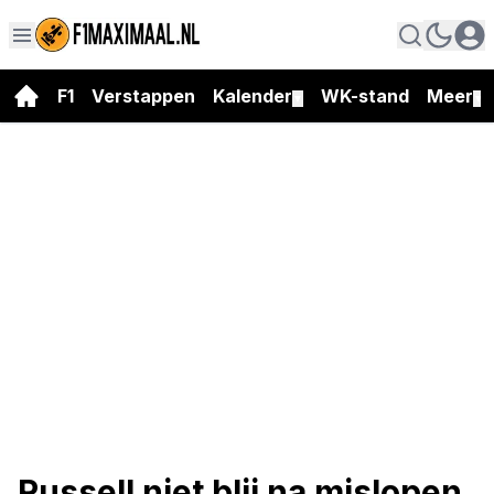
F1
Verstappen
Kalender
WK-stand
Meer
▼
▼
Russell niet blij na mislopen