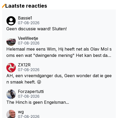
Laatste reacties
Bassie1
07-08-2026
Geen discussie waard! Sluiten!
VeeWeetje
07-08-2026
Helemaal mee eens Wim, Hij heeft net als Olav Mol s
oms een wat "dwingende mening" Het kan best dat
de fan in kwestie probeerde een vergelijkbaar gevoe
ZX12R
l bij Windsor op te roepen. Maar in een tijd zonder r
07-08-2026
aces zijn dit leuke berichtjes
AH, een vreemdganger dus, Geen wonder dat ie gee
n smaak heeft. 😜
Forzapertutti
07-08-2026
The Hinch is geen Engelsman...
wg
07-08-2026