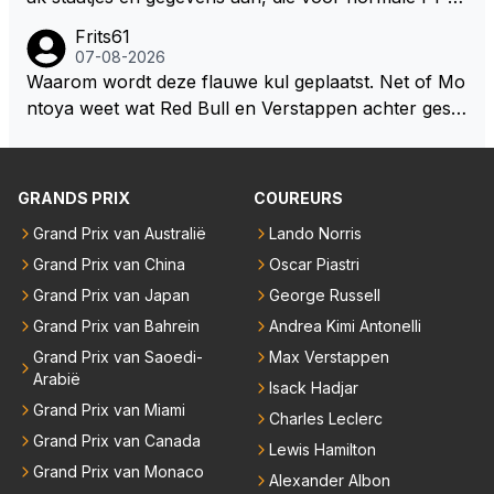
oswachter werkelijk Roodkapje uit de buik van de bo
ns niet te verkrijgen of te snappen zijn. Iets met "co
Frits61
ze wolff gesneden heeft?
okies made of your own dough" 🤣
07-08-2026
Waarom wordt deze flauwe kul geplaatst. Net of Mo
ntoya weet wat Red Bull en Verstappen achter geslo
ten deuren bespreken.
GRANDS PRIX
COUREURS
Grand Prix van Australië
Lando Norris
Grand Prix van China
Oscar Piastri
Grand Prix van Japan
George Russell
Grand Prix van Bahrein
Andrea Kimi Antonelli
Grand Prix van Saoedi-
Max Verstappen
Arabië
Isack Hadjar
Grand Prix van Miami
Charles Leclerc
Grand Prix van Canada
Lewis Hamilton
Grand Prix van Monaco
Alexander Albon