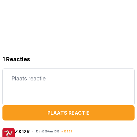
1 Reacties
PLAATS REACTIE
ZX12R
15 juni 2026 om 10:09
+
12263