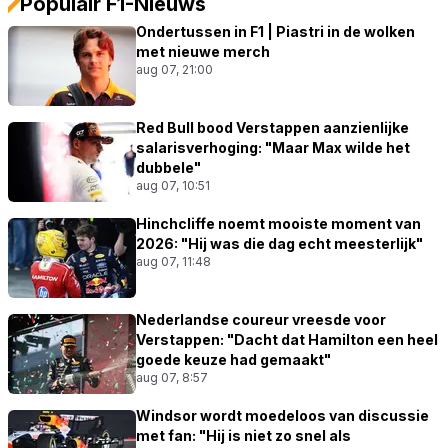
Populair F1-Nieuws
Ondertussen in F1 | Piastri in de wolken
met nieuwe merch
aug 07, 21:00
Red Bull bood Verstappen aanzienlijke
salarisverhoging: "Maar Max wilde het
dubbele"
aug 07, 10:51
Hinchcliffe noemt mooiste moment van
2026: "Hij was die dag echt meesterlijk"
aug 07, 11:48
Nederlandse coureur vreesde voor
Verstappen: "Dacht dat Hamilton een heel
goede keuze had gemaakt"
aug 07, 8:57
Windsor wordt moedeloos van discussie
met fan: "Hij is niet zo snel als