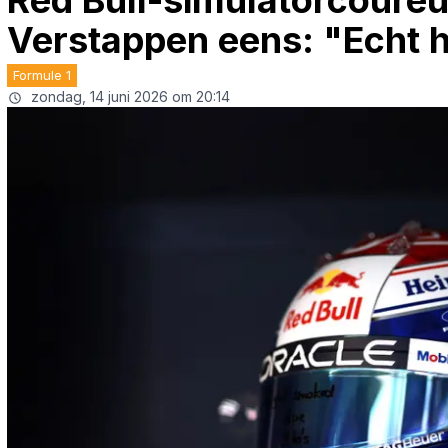
Red Bull-simulatorcoureur
Verstappen eens: "Echt h
Formule 1
zondag, 14 juni 2026 om 20:14