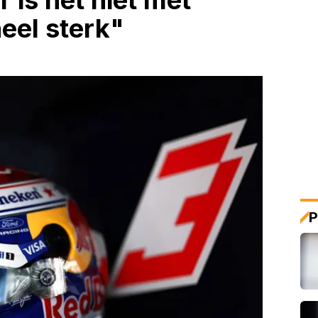
 is het niet met
eel sterk"
P