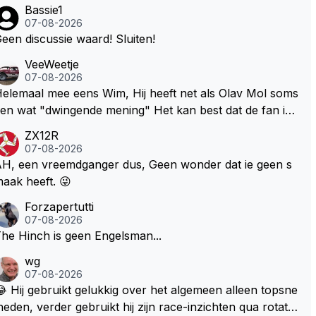
Bassie1
07-08-2026
een discussie waard! Sluiten!
VeeWeetje
07-08-2026
lemaal mee eens Wim, Hij heeft net als Olav Mol soms
en wat "dwingende mening" Het kan best dat de fan in
westie probeerde een vergelijkbaar gevoel bij Windsor
ZX12R
p te roepen. Maar in een tijd zonder races zijn dit leuke
07-08-2026
erichtjes
H, een vreemdganger dus, Geen wonder dat ie geen s
aak heeft. 😜
Forzapertutti
07-08-2026
he Hinch is geen Engelsman...
wg
07-08-2026
 Hij gebruikt gelukkig over het algemeen alleen topsne
heden, verder gebruikt hij zijn race-inzichten qua rotati