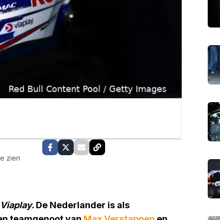
te zien
Viaplay.
De Nederlander is als
en teamgenoot van
Max Verstappen
en