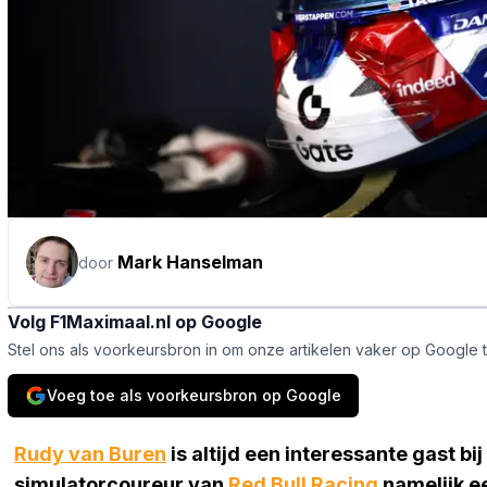
Mark Hanselman
door
Volg F1Maximaal.nl op Google
Stel ons als voorkeursbron in om onze artikelen vaker op Google 
Voeg toe als voorkeursbron op Google
Rudy van Buren
is altijd een interessante gast bij
simulatorcoureur van
Red Bull Racing
namelijk e