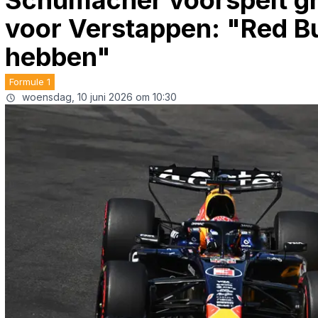
Schumacher voorspelt gr
voor Verstappen: "Red Bul
hebben"
Formule 1
woensdag, 10 juni 2026 om 10:30