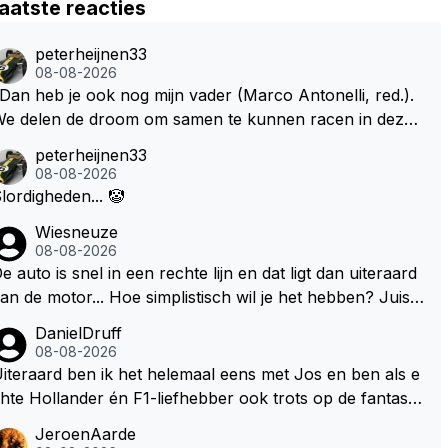
aatste reacties
peterheijnen33
08-08-2026
Dan heb je ook nog mijn vader (Marco Antonelli, red.).
e delen de droom om samen te kunnen racen in dezelf
e auto. Dat zou echt geweldig zijn" How about die droo
peterheijnen33
 met Kimi en Marco én Max én Jos? ;)
08-08-2026
lordigheden... 🤡
Wiesneuze
08-08-2026
e auto is snel in een rechte lijn en dat ligt dan uiteraard
an de motor... Hoe simplistisch wil je het hebben? Juist i
 de buurt van de topsnelheid is luchtweerstand ontzette
DanielDruff
d belangrijk. Heeft Red Bull bochtgrip opgegeven voor t
08-08-2026
psnelheid? Dat is iets wat vaker gebeurd is, zeker met V
iteraard ben ik het helemaal eens met Jos en ben als e
rstappen aan bet stuur.
hte Hollander én F1-liefhebber ook trots op de fantastis
he carrière van Max Verstappen, maar de laatste tijd kri
JeroenAarde
belt bij mij toch de wens dat hij nog eens een knappe au