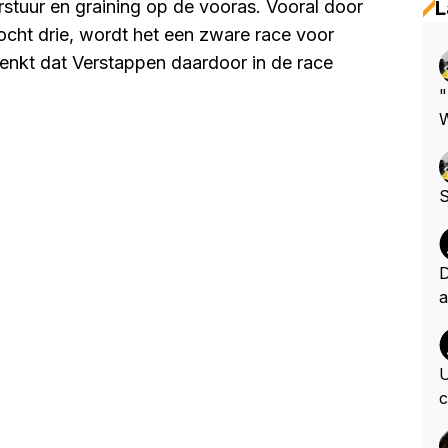
stuur en graining op de vooras. Vooral door
L
ocht drie, wordt het een zware race voor
 denkt dat Verstappen daardoor in de race
"
W
d
m
S
D
a
n
n
o
U
e
c
c
e