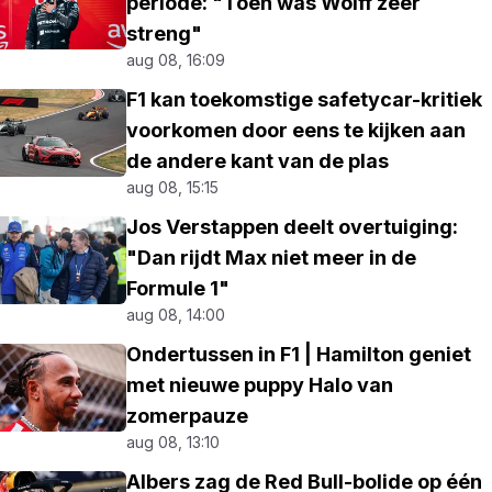
periode: "Toen was Wolff zeer
streng"
aug 08, 16:09
F1 kan toekomstige safetycar-kritiek
voorkomen door eens te kijken aan
de andere kant van de plas
aug 08, 15:15
Jos Verstappen deelt overtuiging:
"Dan rijdt Max niet meer in de
Formule 1"
aug 08, 14:00
Ondertussen in F1 | Hamilton geniet
met nieuwe puppy Halo van
zomerpauze
aug 08, 13:10
Albers zag de Red Bull-bolide op één