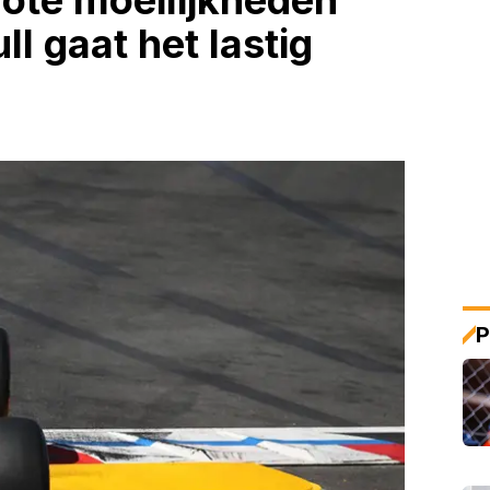
ote moeilijkheden
l gaat het lastig
P