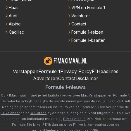
Haas
VPN en Formule 1
Audi
Vacatures
Alpine
Contact
Cadillac
Formule 1-reizen
Formule 1-kaarten
Verstappen
Formule 1
Privacy Policy
F1Headlines
Adverteren
Contact
Disclaimer
Formule 1-nieuws
Op F1Maximaal.nl vind je het laatste nieuws over
Max Verstappen
en
Formule 1
.
De redactie schrijft dagelijks de laatste nieuwtjes over de coureur van Red Bull
Racing en de andere teams en coureurs van de Formule 1. Ook houden we de
F1-kalender
en de
WK-stand
bij op onze subpagina's. Voor uitgebreid F1 nieuws
uit binnen- en buitenland moet je bij
F1Maximaal.nl
zijn. Heb je interesse om
Formule 1 te kijken? Kijk dan op onze
F1 live kijken-pagina
voor de
mogelijkheden of gebruik direct een
VPN
.