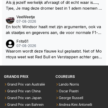
Als jij jezelf werkelijk afvraagt of dit echt waar is.....,
Tjee, Je mag deze dromer best in 1 adem noemen m
et bv een Hans Christian Andersen. Enorme drang n
VeeWeetje
aar voordragen uit eigen geest. Kan mij voorstellen d
07-08-2026
at je het leuk vindt sprookjes te luisteren maar heb jij
En toch: Windsor haalt met zijn argumenten, ook va
jezelf dan ook wel eens afgevraagd of de dappere b
ak staatjes en gegevens aan, die voor normale F1-fa
oswachter werkelijk Roodkapje uit de buik van de bo
ns niet te verkrijgen of te snappen zijn. Iets met "co
Frits61
ze wolff gesneden heeft?
okies made of your own dough" 🤣
07-08-2026
Waarom wordt deze flauwe kul geplaatst. Net of Mo
ntoya weet wat Red Bull en Verstappen achter geslo
ten deuren bespreken.
GRANDS PRIX
COUREURS
Grand Prix van Australië
Lando Norris
Grand Prix van China
Oscar Piastri
Grand Prix van Japan
George Russell
Grand Prix van Bahrein
Andrea Kimi Antonelli