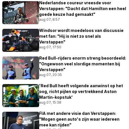
Nederlandse coureur vreesde voor
Verstappen: "Dacht dat Hamilton een heel
goede keuze had gemaakt"
aug 07, 8:57
Windsor wordt moedeloos van discussie
met fan: "Hij is niet zo snel als
Verstappen"
aug 07, 17:50
Red Bull-rijders enorm streng beoordeeld:
"Ongewoon veel slordige momenten bij
Verstappen"
aug 07, 20:35
'Red Bull heeft volgende aanwinst op het
oog, richt pijlen op vertrekkend Aston
Martin-kopstuk'
aug 07, 15:38
FIA met andere visie dan Verstappen:
"Mogen geen auto's zijn waar iedereen
mee kan rijden"