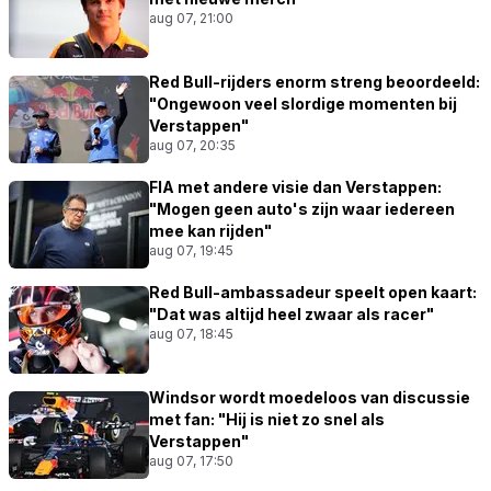
aug 07, 21:00
Red Bull-rijders enorm streng beoordeeld:
"Ongewoon veel slordige momenten bij
Verstappen"
aug 07, 20:35
FIA met andere visie dan Verstappen:
"Mogen geen auto's zijn waar iedereen
mee kan rijden"
aug 07, 19:45
Red Bull-ambassadeur speelt open kaart:
"Dat was altijd heel zwaar als racer"
aug 07, 18:45
Windsor wordt moedeloos van discussie
met fan: "Hij is niet zo snel als
Verstappen"
aug 07, 17:50