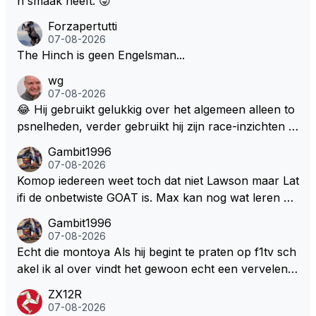
n smaak heeft. 😜
Forzapertutti
07-08-2026
The Hinch is geen Engelsman...
wg
07-08-2026
😂 Hij gebruikt gelukkig over het algemeen alleen to
psnelheden, verder gebruikt hij zijn race-inzichten q
ua rotatie, baangebruik, etc. Alleen snelheid in of uit
Gambit1996
een bocht zegt helemaal niets, dus wat dat betreft h
07-08-2026
eeft hij sowieso gelijk 😂.
Komop iedereen weet toch dat niet Lawson maar Lat
ifi de onbetwiste GOAT is. Max kan nog wat leren va
n hem En iedereen maar zeggen Schumacher of Ha
Gambit1996
milton, hahahaha. Latifi pakt ze allemaal met de oge
07-08-2026
n dicht met als onbetwiste nummer 2 of GOATINES
Echt die montoya Als hij begint te praten op f1tv sch
S Lawson natuurlijk 😂😂😂😂😂
akel ik al over vindt het gewoon echt een vervelend
mannetje met zijn geblaas alsof hij het allemaal wel
ZX12R
weet 🤮🤮
07-08-2026