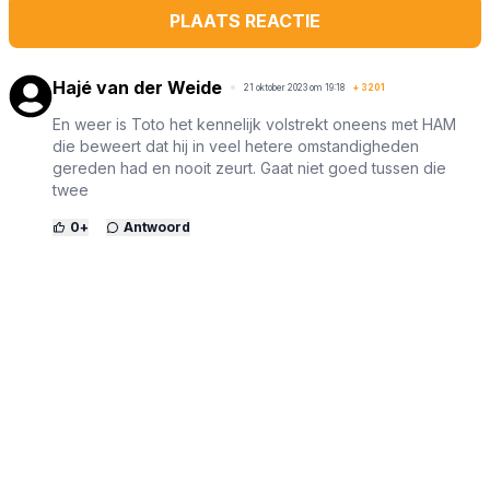
PLAATS REACTIE
Hajé van der Weide
21 oktober 2023 om 19:18
+
3201
En weer is Toto het kennelijk volstrekt oneens met HAM
die beweert dat hij in veel hetere omstandigheden
gereden had en nooit zeurt. Gaat niet goed tussen die
twee
0
+
Antwoord