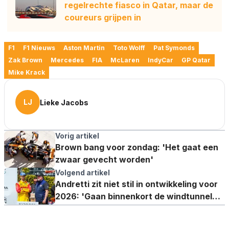
regelrechte fiasco in Qatar, maar de
coureurs grijpen in
F1
F1 Nieuws
Aston Martin
Toto Wolff
Pat Symonds
Zak Brown
Mercedes
FIA
McLaren
IndyCar
GP Qatar
Mike Krack
LJ
Lieke Jacobs
Vorig artikel
Brown bang voor zondag: 'Het gaat een
zwaar gevecht worden'
Volgend artikel
Andretti zit niet stil in ontwikkeling voor
2026: 'Gaan binnenkort de windtunnel
in!'