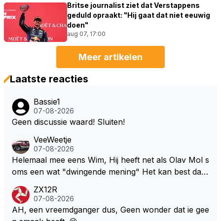
Britse journalist ziet dat Verstappens
geduld opraakt: "Hij gaat dat niet eeuwig
doen"
aug 07, 17:00
Meer artikelen
Laatste reacties
Bassie1
07-08-2026
Geen discussie waard! Sluiten!
VeeWeetje
07-08-2026
Helemaal mee eens Wim, Hij heeft net als Olav Mol s
oms een wat "dwingende mening" Het kan best dat
de fan in kwestie probeerde een vergelijkbaar gevoe
ZX12R
l bij Windsor op te roepen. Maar in een tijd zonder r
07-08-2026
aces zijn dit leuke berichtjes
AH, een vreemdganger dus, Geen wonder dat ie gee