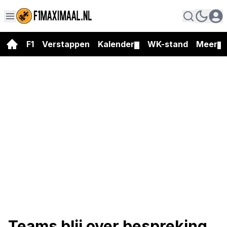
F1
Verstappen
Kalender
WK-stand
Meer
▼
▼
Teams blij over bespreking