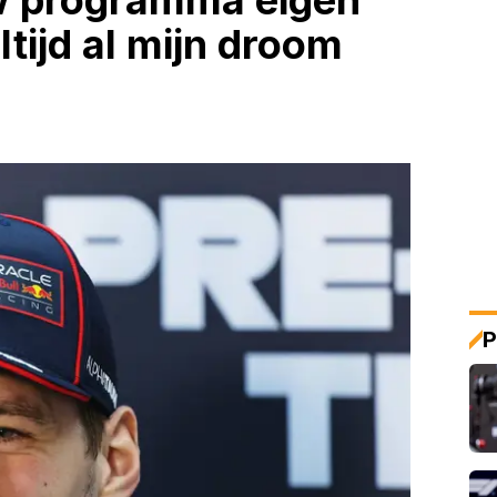
w programma eigen
ltijd al mijn droom
P