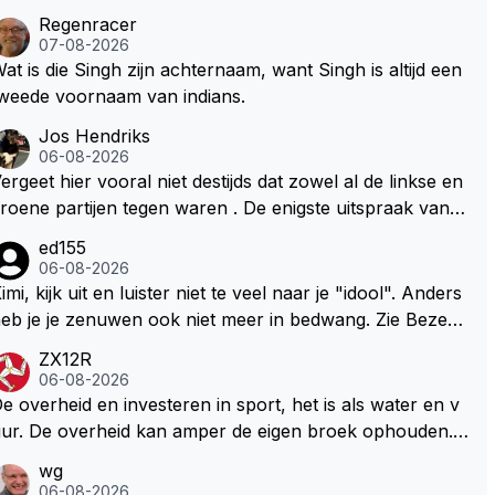
Regenracer
07-08-2026
at is die Singh zijn achternaam, want Singh is altijd een
weede voornaam van indians.
Jos Hendriks
06-08-2026
ergeet hier vooral niet destijds dat zowel al de linkse en
roene partijen tegen waren . De enigste uitspraak van e
n groenlinkse daarnaast bouw er een dak over dan kun
ed155
en ze hun eigen uitlaat gassen inademen maar niet wet
06-08-2026
nde was dat de F1 motor schoner is dan een normale a
imi, kijk uit en luister niet te veel naar je "idool". Anders
to. Dus denk echt niet dat deze groene/wollen regering
eb je je zenuwen ook niet meer in bedwang. Zie Bezech
ier de F1 talenten of karters zullen steunen laat staan o
, Di Antonio.. misschien anders tegen Max/Marquez/Jos
ZX12R
m een euro in het circuit Zandvoort te steken
 Veel gezelliger
06-08-2026
e overheid en investeren in sport, het is als water en v
ur. De overheid kan amper de eigen broek ophouden.
e Staat steelt liever, liefst van eigen burgers. Je kunt de
wg
taat het best vergelijken met de sheriff van Nottinghem
06-08-2026