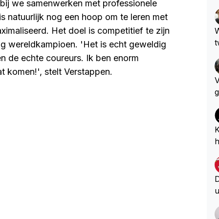
rbij we samenwerken met professionele
 natuurlijk nog een hoop om te leren met
imaliseerd. Het doel is competitief te zijn
W
t
ig wereldkampioen. 'Het is echt geweldig
n de echte coureurs. Ik ben enorm
t komen!', stelt Verstappen.
V
g
e
n
e
K
u
h
h
i
?
D
u
D
S