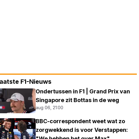
aatste F1-Nieuws
Ondertussen in F1 | Grand Prix van
Singapore zit Bottas in de weg
aug 06, 21:00
BBC-correspondent weet wat zo
zorgwekkend is voor Verstappen:
"We hebben het over Max"