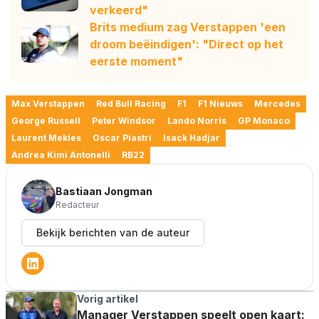
verkeerd"
Brits medium zag Verstappen 'een
droom beëindigen': "Direct op het
eerste moment"
Max Verstappen
Red Bull Racing
F1
F1 Nieuws
Mercedes
George Russell
Peter Windsor
Lando Norris
GP Monaco
Laurent Mekies
Oscar Piastri
Isack Hadjar
Andrea Kimi Antonelli
RB22
Bastiaan Jongman
Redacteur
Bekijk berichten van de auteur
Vorig artikel
Manager Verstappen speelt open kaart: