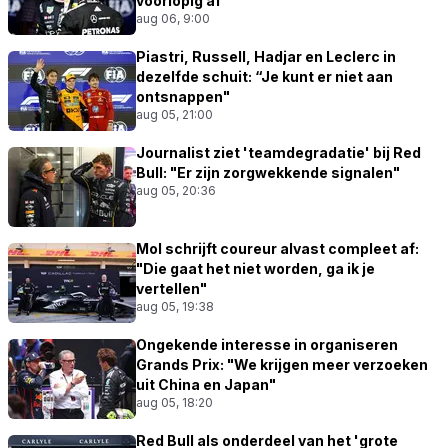
voorlopig af
aug 06, 9:00
Piastri, Russell, Hadjar en Leclerc in
dezelfde schuit: “Je kunt er niet aan
ontsnappen"
aug 05, 21:00
Journalist ziet 'teamdegradatie' bij Red
Bull: "Er zijn zorgwekkende signalen"
aug 05, 20:36
Mol schrijft coureur alvast compleet af:
"Die gaat het niet worden, ga ik je
vertellen"
aug 05, 19:38
Ongekende interesse in organiseren
Grands Prix: "We krijgen meer verzoeken
uit China en Japan"
aug 05, 18:20
Red Bull als onderdeel van het 'grote