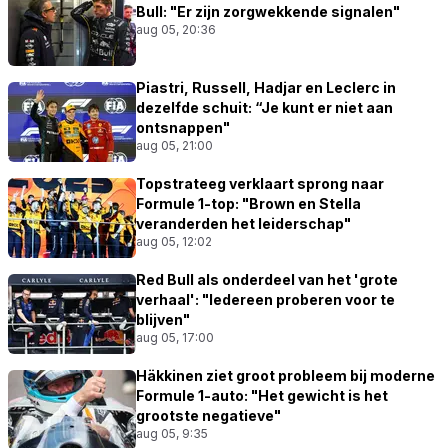
Bull: "Er zijn zorgwekkende signalen"
aug 05, 20:36
Piastri, Russell, Hadjar en Leclerc in
dezelfde schuit: “Je kunt er niet aan
ontsnappen"
aug 05, 21:00
Topstrateeg verklaart sprong naar
Formule 1-top: "Brown en Stella
veranderden het leiderschap"
aug 05, 12:02
Red Bull als onderdeel van het 'grote
verhaal': "Iedereen proberen voor te
blijven"
aug 05, 17:00
Häkkinen ziet groot probleem bij moderne
Formule 1-auto: "Het gewicht is het
grootste negatieve"
aug 05, 9:35