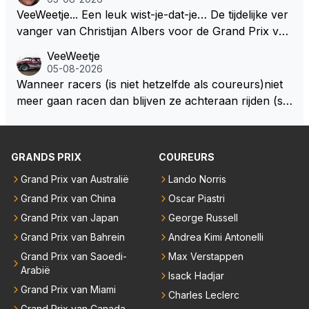
VeeWeetje... Een leuk wist-je-dat-je… De tijdelijke ver
vanger van Christijan Albers voor de Grand Prix van
Europa op de Nürburgring in 2007 was testrijder Ma
VeeWeetje
rkus Winkelhock. Vanaf de race daarna werd het st
05-08-2026
oeltje definitief overgenomen door Sakon Yamamot
Wanneer racers (is niet hetzelfde als coureurs)niet
o. Na 2 rondes gokte Markus Winkelhock goed (hij k
meer gaan racen dan blijven ze achteraan rijden (so
oos regenbanden) en reed zelfs 6 ronden aan kop.
ms met een tankslang), en worden ze chagrijnige F1
Dat was ook de enige keer dat een Spyker ooit aan
analisten bij een vaag omroepbedrijf.
kop reed. Toen de rest van het veld ook regenband
GRANDS PRIX
COUREURS
en had, werd hij helaas aan alle kanten door iederee
n achterhaald. Hij moest later opgeven vanwege een
Grand Prix van Australië
Lando Norris
technisch mankement. Het was ook de enige keer d
Grand Prix van China
Oscar Piastri
at Markus Winkelhock een officiële Formule 1 race r
Grand Prix van Japan
George Russell
eed; hij vertrok daarna...
Grand Prix van Bahrein
Andrea Kimi Antonelli
Grand Prix van Saoedi-
Max Verstappen
Arabië
Isack Hadjar
Grand Prix van Miami
Charles Leclerc
Grand Prix van Canada