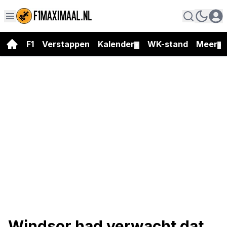
F1
Verstappen
Kalender
WK-stand
Meer
▼
▼
Windsor had verwacht dat