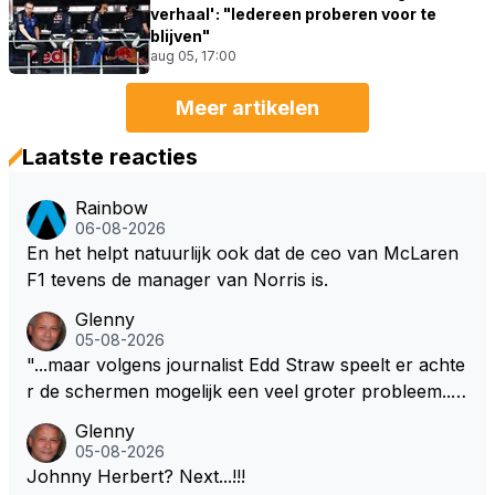
verhaal': "Iedereen proberen voor te
blijven"
aug 05, 17:00
Meer artikelen
Laatste reacties
Rainbow
06-08-2026
En het helpt natuurlijk ook dat de ceo van McLaren
F1 tevens de manager van Norris is.
Glenny
05-08-2026
"...maar volgens journalist Edd Straw speelt er achte
r de schermen mogelijk een veel groter probleem..."
Ik weet het, ik zou er onderhand toch een beetje teg
Glenny
en moeten kunnen! Sh.t, helaas... Pfff.
05-08-2026
Johnny Herbert? Next...!!!