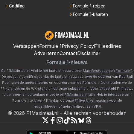
Cadillac
Formule 1-reizen
Formule 1-kaarten
Verstappen
Formule 1
Privacy Policy
F1Headlines
Adverteren
Contact
Disclaimer
Formule 1-nieuws
Op F1Maximaal.nl vind je het laatste nieuws over
Max Verstappen
en
Formule 1
.
De redactie schrijft dagelijks de laatste nieuwtjes over de coureur van Red Bull
Racing en de andere teams en coureurs van de Formule 1. Ook houden we de
F1-kalender
en de
WK-stand
bij op onze subpagina's. Voor uitgebreid F1 nieuws
uit binnen- en buitenland moet je bij
F1Maximaal.nl
zijn. Heb je interesse om
Formule 1 te kijken? Kijk dan op onze
F1 live kijken-pagina
voor de
mogelijkheden of gebruik direct een
VPN
.
©
2026
F1Maximaal.nl
-
Alle rechten voorbehouden