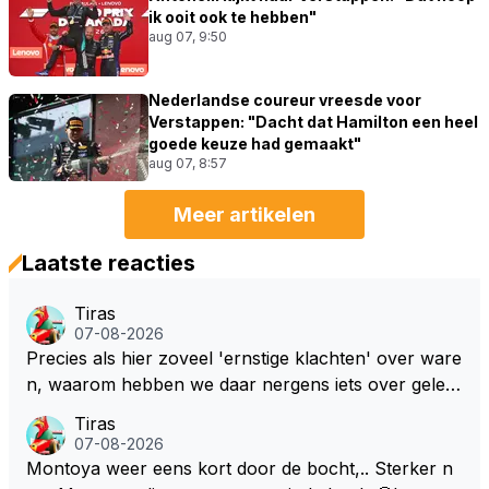
ik ooit ook te hebben"
aug 07, 9:50
Nederlandse coureur vreesde voor
Verstappen: "Dacht dat Hamilton een heel
goede keuze had gemaakt"
aug 07, 8:57
Meer artikelen
Laatste reacties
Tiras
07-08-2026
Precies als hier zoveel 'ernstige klachten' over ware
n, waarom hebben we daar nergens iets over gelez
en... voor mij is dit nieuw!
Tiras
07-08-2026
Montoya weer eens kort door de bocht,.. Sterker n