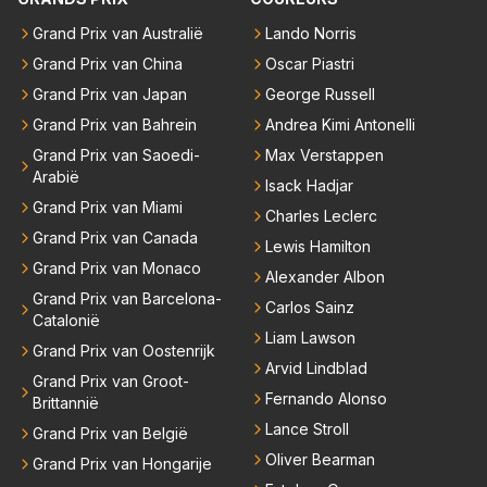
n "we hebben een contract tot en met 2028" Ik sna
Grand Prix van Australië
Lando Norris
p dat RBR een verlenging van dat contract wil want
Grand Prix van China
Oscar Piastri
dat maakt sponsorcontracten een stuk makkelijker
maar ik snap nog beter dat Max voor zichzelf geen
Grand Prix van Japan
George Russell
enkele deur wil dichtgooien, zeker niet met deze "tr
Grand Prix van Bahrein
Andrea Kimi Antonelli
ut" auto's. Als laatste denk ik dat Max donders goed
Grand Prix van Saoedi-
Max Verstappen
weet hoe bij andere teams de hazen lopen en wat hij
Arabië
Isack Hadjar
nu heeft bij Red Bull. Dat het gras niet overal even g
Grand Prix van Miami
Charles Leclerc
roen is hoef je hem niet te vertellen.
Grand Prix van Canada
Lewis Hamilton
Grand Prix van Monaco
Alexander Albon
Grand Prix van Barcelona-
Carlos Sainz
Catalonië
Liam Lawson
Grand Prix van Oostenrijk
Arvid Lindblad
Grand Prix van Groot-
Fernando Alonso
Brittannië
Lance Stroll
Grand Prix van België
Oliver Bearman
Grand Prix van Hongarije