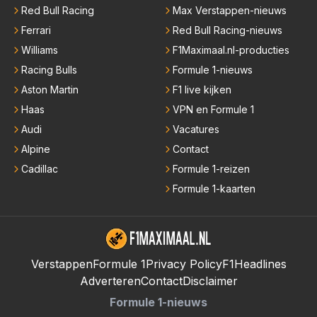
Red Bull Racing
Max Verstappen-nieuws
Ferrari
Red Bull Racing-nieuws
Williams
F1Maximaal.nl-producties
Racing Bulls
Formule 1-nieuws
Aston Martin
F1 live kijken
Haas
VPN en Formule 1
Audi
Vacatures
Alpine
Contact
Cadillac
Formule 1-reizen
Formule 1-kaarten
Verstappen
Formule 1
Privacy Policy
F1Headlines
Adverteren
Contact
Disclaimer
Formule 1-nieuws