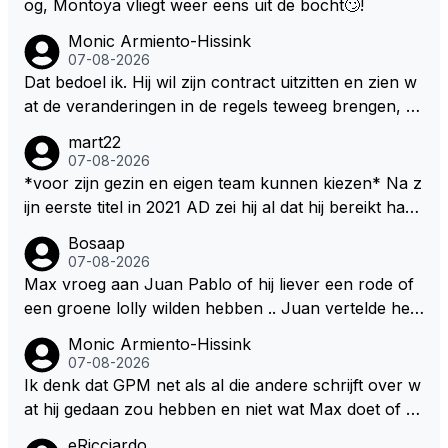
og, Montoya vliegt weer eens uit de bocht🙄!
Monic Armiento-Hissink
07-08-2026
Dat bedoel ik. Hij wil zijn contract uitzitten en zien w
at de veranderingen in de regels teweeg brengen, al
s dat niks wordt valt de keuze makkelijker om voor z
mart22
ijn eigen team te kiezen en zijn gezin. hij kan dan zelf
07-08-2026
bepalen aan welke races hij mee wil doen en is ook
*voor zijn gezin en eigen team kunnen kiezen* Na z
vaker thuis. Hij zit dan ook niet meer vast aan een c
ijn eerste titel in 2021 AD zei hij al dat hij bereikt had
ontract, wat wel het geval is als hij nu een nieuw co
waar hij altijd al van gedroomd had en dat alles wat d
Bosaap
ntract zou tekenen.
aarna nog komt bonus was. Ik denk dat hij dat meen
07-08-2026
de en dat hij er nog steeds zo in staat. Nu telt voorn
Max vroeg aan Juan Pablo of hij liever een rode of
amelijk het plezier hebben in wat hij doet nog als drij
een groene lolly wilden hebben .. Juan vertelde hem
fveer. Hij heeft het ook altijd over "plezier hebben"
dat zijn voorkeur toch echt bij die rode lag .. Tijdens
Monic Armiento-Hissink
Nu, met deze auto's??? Met deze regels???
het gretig likken aan zijn rode lolly hoorde Juan toc
07-08-2026
h echt van Max dat RB hem een contract had aange
Ik denk dat GPM net als al die andere schrijft over w
boden met een aanzienlijke loonsverhoging maar da
at hij gedaan zou hebben en niet wat Max doet of wi
t Max dat te weinig vond .. Max vond het belangrijk d
lt. Als je leest dat hij er moeite mee heeft om zijn gezi
eRicciardo