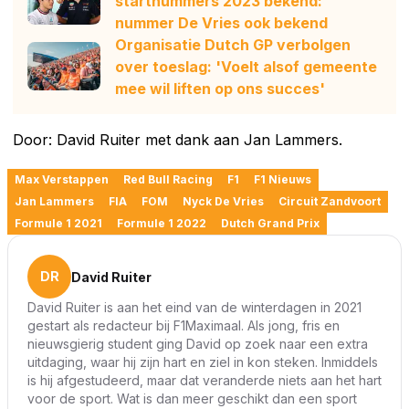
startnummers 2023 bekend:
nummer De Vries ook bekend
Organisatie Dutch GP verbolgen
over toeslag: 'Voelt alsof gemeente
mee wil liften op ons succes'
Door: David Ruiter met dank aan Jan Lammers.
Max Verstappen
Red Bull Racing
F1
F1 Nieuws
Jan Lammers
FIA
FOM
Nyck De Vries
Circuit Zandvoort
Formule 1 2021
Formule 1 2022
Dutch Grand Prix
DR
David Ruiter
David Ruiter is aan het eind van de winterdagen in 2021
gestart als redacteur bij F1Maximaal. Als jong, fris en
nieuwsgierig student ging David op zoek naar een extra
uitdaging, waar hij zijn hart en ziel in kon steken. Inmiddels
is hij afgestudeerd, maar dat veranderde niets aan het hart
voor de sport. Wat is dan meer geschikt dan een sport