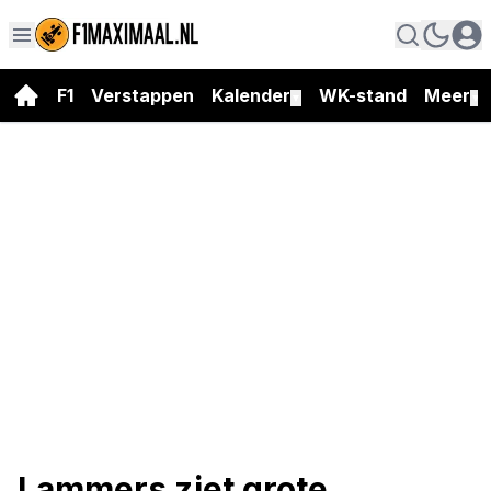
F1
Verstappen
Kalender
WK-stand
Meer
▼
▼
Lammers ziet grote