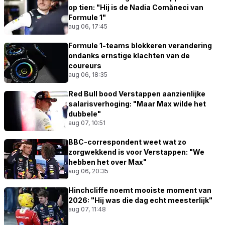
op tien: "Hij is de Nadia Comăneci van
Formule 1"
aug 06, 17:45
Formule 1-teams blokkeren verandering
ondanks ernstige klachten van de
coureurs
aug 06, 18:35
Red Bull bood Verstappen aanzienlijke
salarisverhoging: "Maar Max wilde het
dubbele"
aug 07, 10:51
BBC-correspondent weet wat zo
zorgwekkend is voor Verstappen: "We
hebben het over Max"
aug 06, 20:35
Hinchcliffe noemt mooiste moment van
2026: "Hij was die dag echt meesterlijk"
aug 07, 11:48