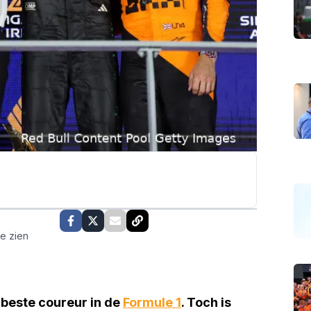
te zien
 beste coureur in de
Formule 1
. Toch is