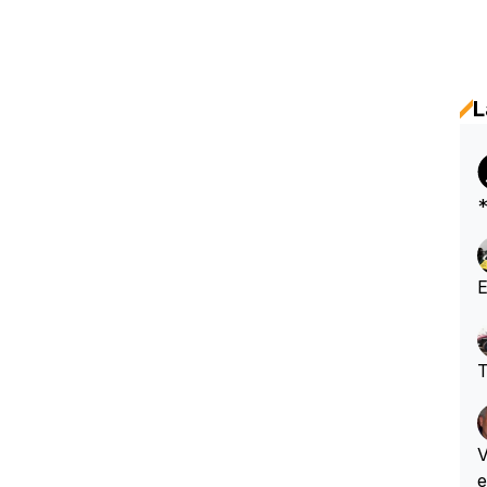
L
*
E
T
VeeWe
e