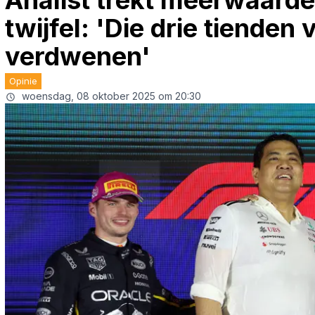
Analist trekt meerwaarde
twijfel: 'Die drie tienden 
verdwenen'
Opinie
woensdag, 08 oktober 2025 om 20:30