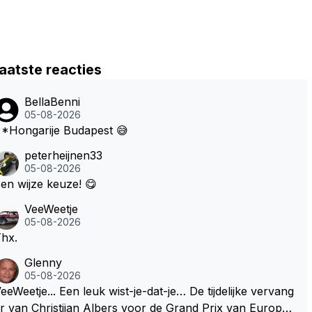
aatste reacties
BellaBenni
05-08-2026
*Hongarije Budapest 😅
peterheijnen33
05-08-2026
en wijze keuze! 😋
VeeWeetje
05-08-2026
hx.
Glenny
05-08-2026
etje... Een leuk wist-je-dat-je… De tijdelijke vervang
r van Christijan Albers voor de Grand Prix van Europa