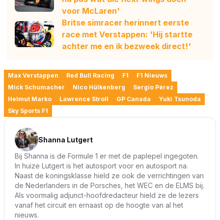
voor McLaren'
Britse simracer herinnert eerste
race met Verstappen: 'Hij startte
achter me en ik bezweek direct!'
Max Verstappen
Red Bull Racing
F1
F1 Nieuws
Mick Schumacher
Nico Hülkenberg
Sergio Pérez
Helmut Marko
Lawrence Stroll
GP Canada
Yuki Tsunoda
Sky Sports F1
Shanna Lutgert
Bij Shanna is de Formule 1 er met de paplepel ingegoten.
In huize Lutgert is het autosport voor en autosport na.
Naast de koningsklasse hield ze ook de verrichtingen van
de Nederlanders in de Porsches, het WEC en de ELMS bij.
Als voormalig adjunct-hoofdredacteur hield ze de lezers
vanaf het circuit en ernaast op de hoogte van al het
nieuws.