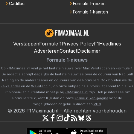
Cadillac
Formule 1-reizen
Formule 1-kaarten
Verstappen
Formule 1
Privacy Policy
F1Headlines
Adverteren
Contact
Disclaimer
Formule 1-nieuws
Op F1Maximaal.nl vind je het laatste nieuws over
Max Verstappen
en
Formule 1
.
De redactie schrijft dagelijks de laatste nieuwtjes over de coureur van Red Bull
Racing en de andere teams en coureurs van de Formule 1. Ook houden we de
F1-kalender
en de
WK-stand
bij op onze subpagina's. Voor uitgebreid F1 nieuws
uit binnen- en buitenland moet je bij
F1Maximaal.nl
zijn. Heb je interesse om
Formule 1 te kijken? Kijk dan op onze
F1 live kijken-pagina
voor de
mogelijkheden of gebruik direct een
VPN
.
©
2026
F1Maximaal.nl
-
Alle rechten voorbehouden