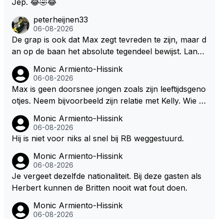
Jep. 😂🤣😂
en verscholen de argeloze burger opwacht om he
peterheijnen33
m/haar van zijn laatste zuurverdiende stuiver te ber
06-08-2026
oven. De Staat heeft nooit ooit maar een stuiver in Z
De grap is ook dat Max zegt tevreden te zijn, maar d
andvoort willen investeren en dat zal ook nooit gebe
an op de baan het absolute tegendeel bewijst. Lando
uren. Afdragen van BTW gelden en vergunningen bi
zegt daarentegen juist meer te willen, maar laat het
Monic Armiento-Hissink
j dergelijke sportievefestiviteiten MOET je dan weer
dan eigenlijk niet echt zien. ;)
06-08-2026
wel afstaan, de parasiet.
Max is geen doorsnee jongen zoals zijn leeftijdsgeno
otjes. Neem bijvoorbeeld zijn relatie met Kelly. Wie g
aat er een relatie aan met een vrouw die toch wat ja
Monic Armiento-Hissink
artjes ouder is en al een kleine heeft van een voorm
06-08-2026
alig RB-lid op de leeftijd van 23 jaar? Hij doet dingen
Hij is niet voor niks al snel bij RB weggestuurd.
die leeftijdsgenootjes niet doen en blijft toch heel gew
Monic Armiento-Hissink
oon. Ieder jaar is er in Hongarije een uitje voor zijn t
06-08-2026
eam. Op 28-jarige leeftijd is hij al eigenaar van een su
Je vergeet dezelfde nationaliteit. Bij deze gasten als
ccesvol raceteam. Hij is niet alleen speciaal in de aut
Herbert kunnen de Britten nooit wat fout doen.
o maar ook daarbuiten.
Monic Armiento-Hissink
06-08-2026