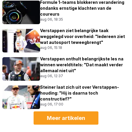
Formule 1-teams blokkeren verandering
ondanks ernstige klachten van de
coureurs
aug 06, 18:35
Verstappen ziet belangrijke taak
weggelegd voor overheid: "Iedereen ziet
wat autosport teweegbrengt"
aug 06, 15:18
Verstappen onthult belangrijkste les na
winnen wereldtitels: "Dat maakt verder
allemaal niet uit"
aug 06, 12:37
Steiner laat zich uit over Verstappen-
houding: "Hij is daarna toch
constructief?"
aug 06, 17:00
Meer artikelen