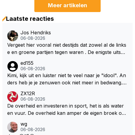
Meer artikelen
Laatste reacties
Jos Hendriks
06-08-2026
Vergeet hier vooral niet destijds dat zowel al de links
e en groene partijen tegen waren . De enigste uitspr
aak van een groenlinkse daarnaast bouw er een dak
ed155
over dan kunnen ze hun eigen uitlaat gassen inade
06-08-2026
men maar niet wetende was dat de F1 motor schone
Kimi, kijk uit en luister niet te veel naar je "idool". An
r is dan een normale auto. Dus denk echt niet dat de
ders heb je je zenuwen ook niet meer in bedwang. Zi
ze groene/wollen regering hier de F1 talenten of kar
e Bezechi, Di Antonio.. misschien anders tegen Max/
ZX12R
ters zullen steunen laat staan om een euro in het cir
Marquez/Jos ? Veel gezelliger
06-08-2026
cuit Zandvoort te steken
De overheid en investeren in sport, het is als water
en vuur. De overheid kan amper de eigen broek oph
ouden. De Staat steelt liever, liefst van eigen burger
wg
s. Je kunt de Staat het best vergelijken met de sherif
06-08-2026
f van Nottinghem (Robin Hood) welk achter de bom