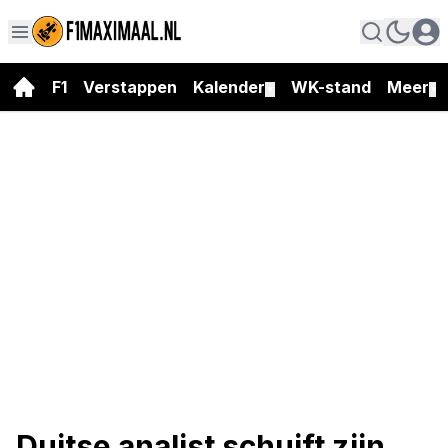
F1
Verstappen
Kalender
WK-stand
Meer
▼
▼
Duitse analist schuift zijn