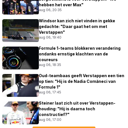
hebben het over Max"
aug 06, 20:35
Windsor kan zich niet vinden in gekke
gedachte: "Daar gaat het om met
Verstappen"
aug 06, 19:40
Formule 1-teams blokkeren verandering
ondanks ernstige klachten van de
coureurs
aug 06, 18:35
Oud-teambaas geeft Verstappen een tien
op tien: "Hij is de Nadia Comăneci van
Formule 1"
aug 06, 17:45
Steiner laat zich uit over Verstappen-
houding: "Hij is daarna toch
constructief?"
aug 06, 17:00