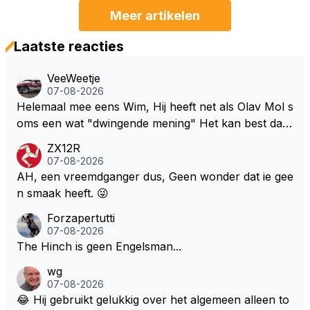
Meer artikelen
Laatste reacties
VeeWeetje
07-08-2026
Helemaal mee eens Wim, Hij heeft net als Olav Mol s
oms een wat "dwingende mening" Het kan best dat
de fan in kwestie probeerde een vergelijkbaar gevoe
ZX12R
l bij Windsor op te roepen. Maar in een tijd zonder r
07-08-2026
aces zijn dit leuke berichtjes
AH, een vreemdganger dus, Geen wonder dat ie gee
n smaak heeft. 😜
Forzapertutti
07-08-2026
The Hinch is geen Engelsman...
wg
07-08-2026
😂 Hij gebruikt gelukkig over het algemeen alleen to