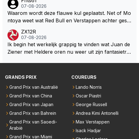
Frits61
ze wolff gesneden heeft?
okies made of your own dough" 🤣
07-08-2026
Waarom wordt deze flauwe kul geplaatst. Net of Mo
ntoya weet wat Red Bull en Verstappen achter geslo
ten deuren bespreken.
ZX12R
07-08-2026
Ik begin het werkelijk grappig te vinden wat Juan de
Ziener met Heldere oren nu weer uit zijn fantasietro
mmel tovert. Of de man is volslagen gek en spook in
zijn eigen lege geest, of, hij behoort tot de intimi van
Team Verstappen...., Praten doet ie in iedergeval ma
GRANDS PRIX
COUREURS
ar beter niet.
Grand Prix van Australië
Lando Norris
Grand Prix van China
Oscar Piastri
Grand Prix van Japan
George Russell
Grand Prix van Bahrein
Andrea Kimi Antonelli
Grand Prix van Saoedi-
Max Verstappen
Arabië
Isack Hadjar
Grand Prix van Miami