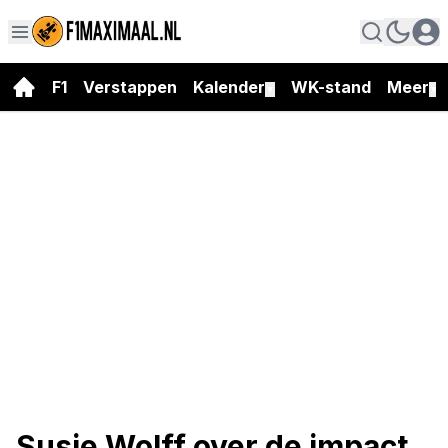
F1
Verstappen
Kalender
WK-stand
Meer
▼
▼
Susie Wolff over de impact