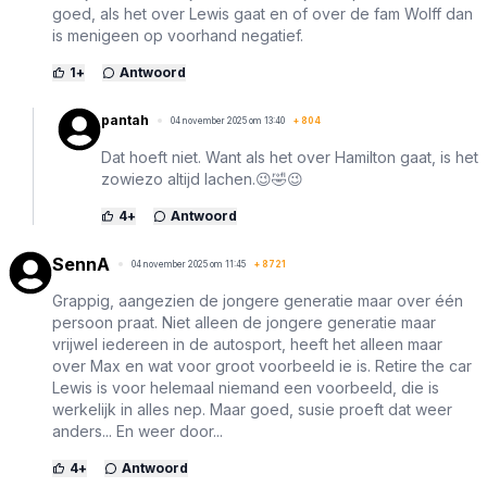
goed, als het over Lewis gaat en of over de fam Wolff dan
is menigeen op voorhand negatief.
1
+
Antwoord
pantah
04 november 2025 om 13:40
+
804
Dat hoeft niet. Want als het over Hamilton gaat, is het
zowiezo altijd lachen.😉🤣😉
4
+
Antwoord
SennA
04 november 2025 om 11:45
+
8721
Grappig, aangezien de jongere generatie maar over één
persoon praat. Niet alleen de jongere generatie maar
vrijwel iedereen in de autosport, heeft het alleen maar
over Max en wat voor groot voorbeeld ie is. Retire the car
Lewis is voor helemaal niemand een voorbeeld, die is
werkelijk in alles nep. Maar goed, susie proeft dat weer
anders... En weer door...
4
+
Antwoord