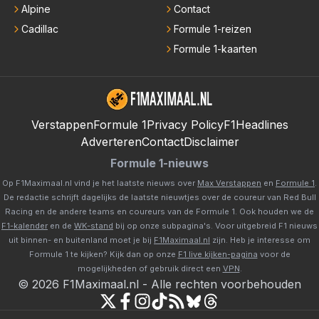
Alpine
Contact
Cadillac
Formule 1-reizen
Formule 1-kaarten
Verstappen
Formule 1
Privacy Policy
F1Headlines
Adverteren
Contact
Disclaimer
Formule 1-nieuws
Op F1Maximaal.nl vind je het laatste nieuws over
Max Verstappen
en
Formule 1
.
De redactie schrijft dagelijks de laatste nieuwtjes over de coureur van Red Bull
Racing en de andere teams en coureurs van de Formule 1. Ook houden we de
F1-kalender
en de
WK-stand
bij op onze subpagina's. Voor uitgebreid F1 nieuws
uit binnen- en buitenland moet je bij
F1Maximaal.nl
zijn. Heb je interesse om
Formule 1 te kijken? Kijk dan op onze
F1 live kijken-pagina
voor de
mogelijkheden of gebruik direct een
VPN
.
©
2026
F1Maximaal.nl
-
Alle rechten voorbehouden