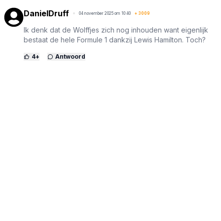
DanielDruff
04 november 2025 om 10:40
+
3009
Ik denk dat de Wolffjes zich nog inhouden want eigenlijk
bestaat de hele Formule 1 dankzij Lewis Hamilton. Toch?
4
+
Antwoord