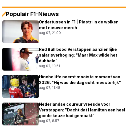
Populair F1-Nieuws
Ondertussen in F1 | Piastri in de wolken
met nieuwe merch
aug 07, 21:00
Red Bull bood Verstappen aanzienlijke
salarisverhoging: "Maar Max wilde het
dubbele"
aug 07, 10:51
Hinchcliffe noemt mooiste moment van
2026: "Hij was die dag echt meesterlijk"
aug 07, 11:48
Nederlandse coureur vreesde voor
Verstappen: "Dacht dat Hamilton een heel
goede keuze had gemaakt"
aug 07, 8:57