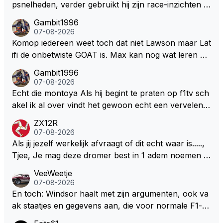
psnelheden, verder gebruikt hij zijn race-inzichten q
ua rotatie, baangebruik, etc. Alleen snelheid in of uit
Gambit1996
een bocht zegt helemaal niets, dus wat dat betreft h
07-08-2026
eeft hij sowieso gelijk 😂.
Komop iedereen weet toch dat niet Lawson maar Lat
ifi de onbetwiste GOAT is. Max kan nog wat leren va
n hem En iedereen maar zeggen Schumacher of Ha
Gambit1996
milton, hahahaha. Latifi pakt ze allemaal met de oge
07-08-2026
n dicht met als onbetwiste nummer 2 of GOATINES
Echt die montoya Als hij begint te praten op f1tv sch
S Lawson natuurlijk 😂😂😂😂😂
akel ik al over vindt het gewoon echt een vervelend
mannetje met zijn geblaas alsof hij het allemaal wel
ZX12R
weet 🤮🤮
07-08-2026
Als jij jezelf werkelijk afvraagt of dit echt waar is.....,
Tjee, Je mag deze dromer best in 1 adem noemen m
et bv een Hans Christian Andersen. Enorme drang n
VeeWeetje
aar voordragen uit eigen geest. Kan mij voorstellen d
07-08-2026
at je het leuk vindt sprookjes te luisteren maar heb jij
En toch: Windsor haalt met zijn argumenten, ook va
jezelf dan ook wel eens afgevraagd of de dappere b
ak staatjes en gegevens aan, die voor normale F1-fa
oswachter werkelijk Roodkapje uit de buik van de bo
ns niet te verkrijgen of te snappen zijn. Iets met "co