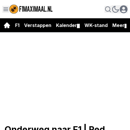
F1
Verstappen
Kalender
WK-stand
Meer
▼
▼
Onderweg naar F1 | Red