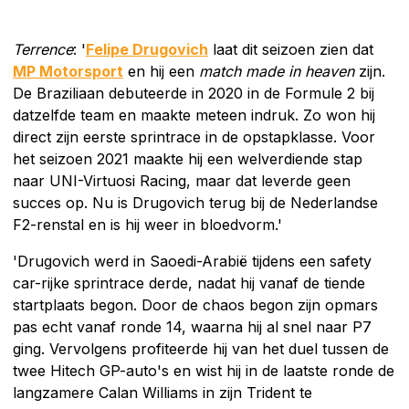
Terrence
: '
Felipe Drugovich
laat dit seizoen zien dat
MP Motorsport
en hij een
match made in heaven
zijn.
De Braziliaan debuteerde in 2020 in de Formule 2 bij
datzelfde team en maakte meteen indruk. Zo won hij
direct zijn eerste sprintrace in de opstapklasse. Voor
het seizoen 2021 maakte hij een welverdiende stap
naar UNI-Virtuosi Racing, maar dat leverde geen
succes op. Nu is Drugovich terug bij de Nederlandse
F2-renstal en is hij weer in bloedvorm.'
'Drugovich werd in Saoedi-Arabië tijdens een safety
car-rijke sprintrace derde, nadat hij vanaf de tiende
startplaats begon. Door de chaos begon zijn opmars
pas echt vanaf ronde 14, waarna hij al snel naar P7
ging. Vervolgens profiteerde hij van het duel tussen de
twee Hitech GP-auto's en wist hij in de laatste ronde de
langzamere Calan Williams in zijn Trident te