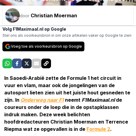
Christian Moerman
door
Volg F1Maximaal.nl op Google
Stel ons als voorkeursbron in om onze artikelen vaker op Google te zien
Voeg toe als voorkeursbron op Google
In Saoedi-Arabië zette de Formule 1 het circuit in
vuur en vlam, maar ook de jongelingen van de
autosport lieten zien uit het juiste hout gesneden te
zijn. In
Onderweg naar F1
neemt
F1Maximaal.nl
de
coureurs onder de loep die in de opstapklassen
indruk maken. Deze week belichten
hoofdredacteuren Christian Moerman en Terrence
Riepma wat ze opgevallen is in de
Formule 2
.