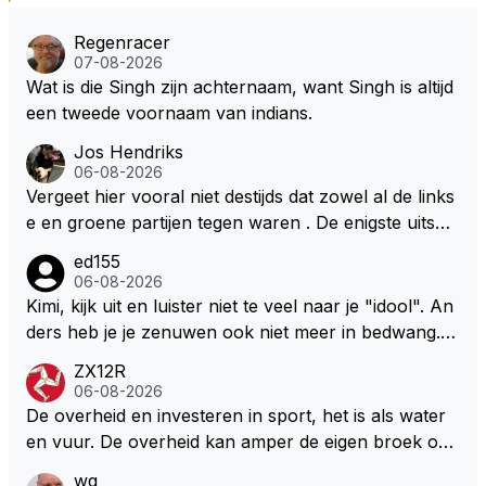
Regenracer
07-08-2026
Wat is die Singh zijn achternaam, want Singh is altijd
een tweede voornaam van indians.
Jos Hendriks
06-08-2026
Vergeet hier vooral niet destijds dat zowel al de links
e en groene partijen tegen waren . De enigste uitspr
aak van een groenlinkse daarnaast bouw er een dak
ed155
over dan kunnen ze hun eigen uitlaat gassen inade
06-08-2026
men maar niet wetende was dat de F1 motor schone
Kimi, kijk uit en luister niet te veel naar je "idool". An
r is dan een normale auto. Dus denk echt niet dat de
ders heb je je zenuwen ook niet meer in bedwang. Zi
ze groene/wollen regering hier de F1 talenten of kar
e Bezechi, Di Antonio.. misschien anders tegen Max/
ZX12R
ters zullen steunen laat staan om een euro in het cir
Marquez/Jos ? Veel gezelliger
06-08-2026
cuit Zandvoort te steken
De overheid en investeren in sport, het is als water
en vuur. De overheid kan amper de eigen broek oph
ouden. De Staat steelt liever, liefst van eigen burger
wg