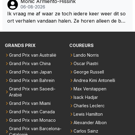
Monic Armiento-Hissink
06-08-2026
Ik vraag me af waar ze toch iedere keer weer dit so
ort verhalen vandaan halen. Ze horen alleen de boa
rdradio's en interviews van Max, die uitgezonden en
gedaan worden als ie nog vol adrenaline zit, maar ni
emand weet wat er zich afspeelt achter gesloten de
GRANDS PRIX
COUREURS
uren. Bovendien werken er 2000 man bij RB en niet
Grand Prix van Australië
Lando Norris
iedereen is vertrokken. Dat er nu een paar jaar acht
Grand Prix van China
Oscar Piastri
er elkaar mensen een andere uitdagingen zoeken of
niet meer in de F1 willen werken is niet zo gek als de
Grand Prix van Japan
George Russell
meesten van hen al sinds dat RB hun intrede deed a
Grand Prix van Bahrein
Andrea Kimi Antonelli
anwezig waren. De mensen die nu een aantal van di
Grand Prix van Saoedi-
Max Verstappen
e lege plaatsen op gaan vullen hebben ook al jaren
Arabië
Isack Hadjar
binnen RB gewerkt en zijn voor Max geen vreemde
Grand Prix van Miami
Charles Leclerc
n meer. Ook andere teams verliezen mensen. Er wo
Grand Prix van Canada
Lewis Hamilton
rdt teveel drama van gemaakt.
Grand Prix van Monaco
Alexander Albon
Grand Prix van Barcelona-
Carlos Sainz
Catalonië