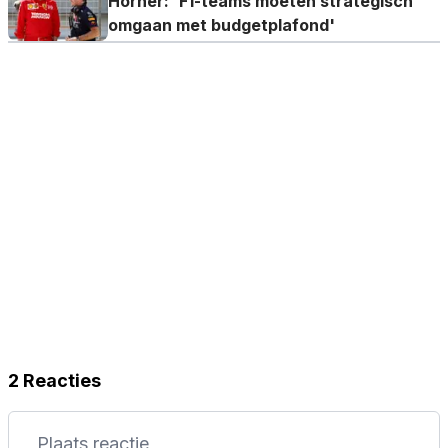
Horner: 'F1-teams moeten strategisch
omgaan met budgetplafond'
2 Reacties