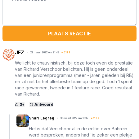
PLAATS REACTIE
JFZ
29 maart 2022 om 21:49
+
5199
Wellicht te chauvinistisch, bij deze toch even de prestatie
van Richard Verschoor belichten. Hij is geen onderdeel
van een juniorenprogramma (meer - jaren geleden bij RB)
en zit niet bij het allerbeste team op de grid. Toch 1 sprint
race gewonnen, tweede in 1 feature race. Goed resultaat
van Richard.
3
+
Antwoord
Sharl Legreg
30 maart 2022 om 10:12
+
1182
Het is dat Verschoor al in de editie over Bahrein
werd besproken, anders had 'ie zeker een plekje