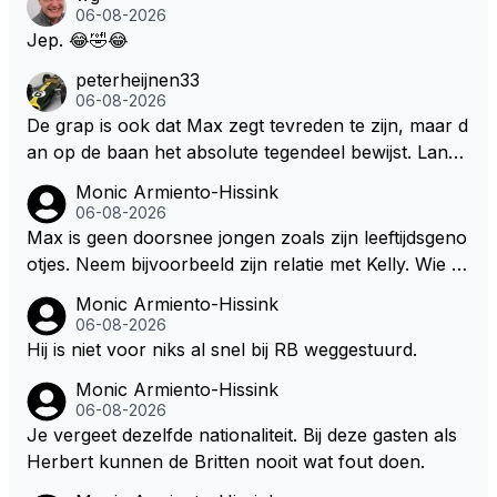
s. Je kunt de Staat het best vergelijken met de sherif
06-08-2026
f van Nottinghem (Robin Hood) welk achter de bom
Jep. 😂🤣😂
en verscholen de argeloze burger opwacht om he
peterheijnen33
m/haar van zijn laatste zuurverdiende stuiver te ber
06-08-2026
oven. De Staat heeft nooit ooit maar een stuiver in Z
De grap is ook dat Max zegt tevreden te zijn, maar d
andvoort willen investeren en dat zal ook nooit gebe
an op de baan het absolute tegendeel bewijst. Lando
uren. Afdragen van BTW gelden en vergunningen bi
zegt daarentegen juist meer te willen, maar laat het
Monic Armiento-Hissink
j dergelijke sportievefestiviteiten MOET je dan weer
dan eigenlijk niet echt zien. ;)
06-08-2026
wel afstaan, de parasiet.
Max is geen doorsnee jongen zoals zijn leeftijdsgeno
otjes. Neem bijvoorbeeld zijn relatie met Kelly. Wie g
aat er een relatie aan met een vrouw die toch wat ja
Monic Armiento-Hissink
artjes ouder is en al een kleine heeft van een voorm
06-08-2026
alig RB-lid op de leeftijd van 23 jaar? Hij doet dingen
Hij is niet voor niks al snel bij RB weggestuurd.
die leeftijdsgenootjes niet doen en blijft toch heel gew
Monic Armiento-Hissink
oon. Ieder jaar is er in Hongarije een uitje voor zijn t
06-08-2026
eam. Op 28-jarige leeftijd is hij al eigenaar van een su
Je vergeet dezelfde nationaliteit. Bij deze gasten als
ccesvol raceteam. Hij is niet alleen speciaal in de aut
Herbert kunnen de Britten nooit wat fout doen.
o maar ook daarbuiten.