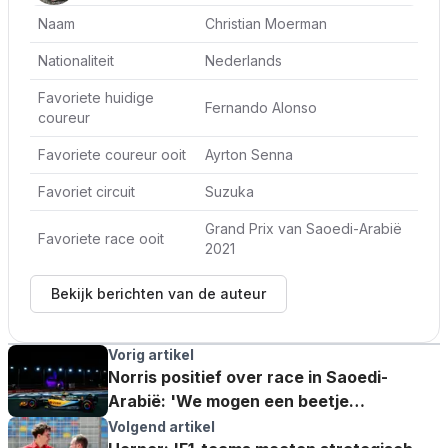
Naam
Christian Moerman
Nationaliteit
Nederlands
Favoriete huidige
Fernando Alonso
coureur
Favoriete coureur ooit
Ayrton Senna
Favoriet circuit
Suzuka
Grand Prix van Saoedi-Arabië
Favoriete race ooit
2021
Bekijk berichten van de auteur
Vorig artikel
Norris positief over race in Saoedi-
Arabië: 'We mogen een beetje
glimlachen'
Volgend artikel