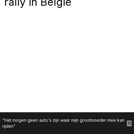
rally in België
"Het mogen geen auto's zijn waar mijn grootmoeder mee kan
✖
rijden"