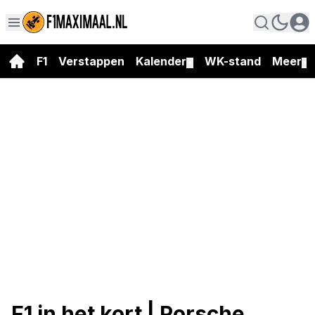
F1
Verstappen
Kalender
WK-stand
Meer
▼
▼
F1 in het kort | Porsche