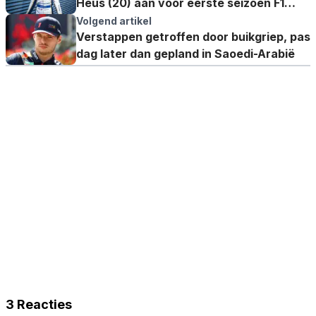
Heus (20) aan voor eerste seizoen F1
Academy
Volgend artikel
Verstappen getroffen door buikgriep, pas
dag later dan gepland in Saoedi-Arabië
3 Reacties