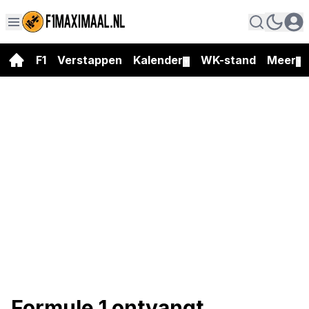
F1
Verstappen
Kalender
WK-stand
Meer
▼
▼
Formule 1 ontvangt