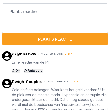
PLAATS REACTIE
d7jyhhszww
16 maart 2023 om 16:16
+
1467
Laffe reactie van de F1
0
+
Antwoord
DwightCouples
16 maart 2023 om 14:51
+
2532
Geld drijft de belangen. Waar komt het geld vandaan? Uit
de plek met de meeste macht. Hypocrisie en corruptie zijn
ondergeschikt aan de macht. Dat er nog steeds geracet
wordt met de boodschap van 'inclusiviteit' terwijl deze
misstanden wel 1000x erger lijken is op zijn zachts gezegd