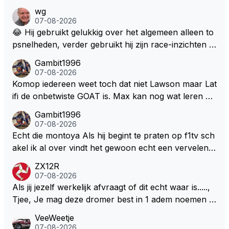
wg
07-08-2026
😂 Hij gebruikt gelukkig over het algemeen alleen to
psnelheden, verder gebruikt hij zijn race-inzichten q
ua rotatie, baangebruik, etc. Alleen snelheid in of uit
Gambit1996
een bocht zegt helemaal niets, dus wat dat betreft h
07-08-2026
eeft hij sowieso gelijk 😂.
Komop iedereen weet toch dat niet Lawson maar Lat
ifi de onbetwiste GOAT is. Max kan nog wat leren va
n hem En iedereen maar zeggen Schumacher of Ha
Gambit1996
milton, hahahaha. Latifi pakt ze allemaal met de oge
07-08-2026
n dicht met als onbetwiste nummer 2 of GOATINES
Echt die montoya Als hij begint te praten op f1tv sch
S Lawson natuurlijk 😂😂😂😂😂
akel ik al over vindt het gewoon echt een vervelend
mannetje met zijn geblaas alsof hij het allemaal wel
ZX12R
weet 🤮🤮
07-08-2026
Als jij jezelf werkelijk afvraagt of dit echt waar is.....,
Tjee, Je mag deze dromer best in 1 adem noemen m
et bv een Hans Christian Andersen. Enorme drang n
VeeWeetje
aar voordragen uit eigen geest. Kan mij voorstellen d
07-08-2026