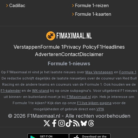
Cadillac
Formule 1-reizen
Formule 1-kaarten
Verstappen
Formule 1
Privacy Policy
F1Headlines
Adverteren
Contact
Disclaimer
Formule 1-nieuws
Op F1Maximaal.nl vind je het laatste nieuws over
Max Verstappen
en
Formule 1
.
De redactie schrijft dagelijks de laatste nieuwtjes over de coureur van Red Bull
Racing en de andere teams en coureurs van de Formule 1. Ook houden we de
F1-kalender
en de
WK-stand
bij op onze subpagina's. Voor uitgebreid F1 nieuws
uit binnen- en buitenland moet je bij
F1Maximaal.nl
zijn. Heb je interesse om
Formule 1 te kijken? Kijk dan op onze
F1 live kijken-pagina
voor de
mogelijkheden of gebruik direct een
VPN
.
©
2026
F1Maximaal.nl
-
Alle rechten voorbehouden