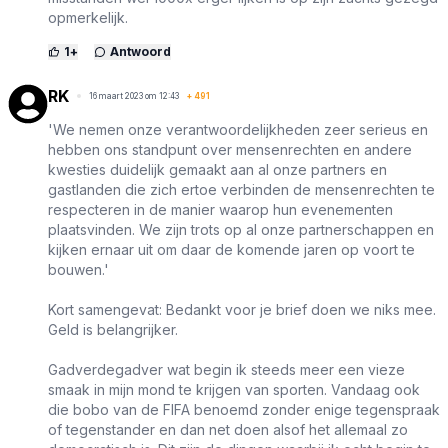
opmerkelijk.
1
+
Antwoord
RK
16 maart 2023 om 12:43
+
491
'We nemen onze verantwoordelijkheden zeer serieus en
hebben ons standpunt over mensenrechten en andere
kwesties duidelijk gemaakt aan al onze partners en
gastlanden die zich ertoe verbinden de mensenrechten te
respecteren in de manier waarop hun evenementen
plaatsvinden. We zijn trots op al onze partnerschappen en
kijken ernaar uit om daar de komende jaren op voort te
bouwen.'
Kort samengevat: Bedankt voor je brief doen we niks mee.
Geld is belangrijker.
Gadverdegadver wat begin ik steeds meer een vieze
smaak in mijn mond te krijgen van sporten. Vandaag ook
die bobo van de FIFA benoemd zonder enige tegenspraak
of tegenstander en dan net doen alsof het allemaal zo