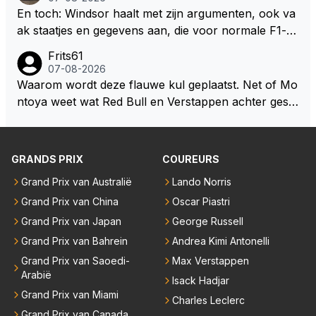
at je het leuk vindt sprookjes te luisteren maar heb jij
En toch: Windsor haalt met zijn argumenten, ook va
jezelf dan ook wel eens afgevraagd of de dappere b
ak staatjes en gegevens aan, die voor normale F1-fa
oswachter werkelijk Roodkapje uit de buik van de bo
ns niet te verkrijgen of te snappen zijn. Iets met "co
Frits61
ze wolff gesneden heeft?
okies made of your own dough" 🤣
07-08-2026
Waarom wordt deze flauwe kul geplaatst. Net of Mo
ntoya weet wat Red Bull en Verstappen achter geslo
ten deuren bespreken.
GRANDS PRIX
COUREURS
Grand Prix van Australië
Lando Norris
Grand Prix van China
Oscar Piastri
Grand Prix van Japan
George Russell
Grand Prix van Bahrein
Andrea Kimi Antonelli
Grand Prix van Saoedi-
Max Verstappen
Arabië
Isack Hadjar
Grand Prix van Miami
Charles Leclerc
Grand Prix van Canada