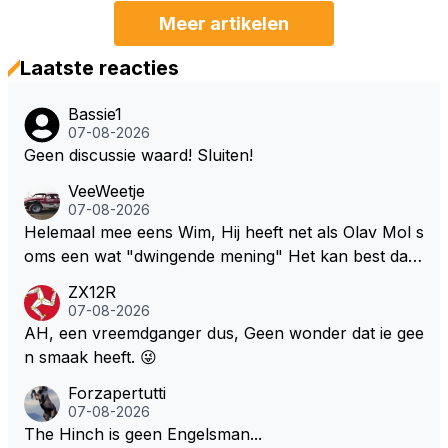
Meer artikelen
Laatste reacties
Bassie1
07-08-2026
Geen discussie waard! Sluiten!
VeeWeetje
07-08-2026
Helemaal mee eens Wim, Hij heeft net als Olav Mol s
oms een wat "dwingende mening" Het kan best dat
de fan in kwestie probeerde een vergelijkbaar gevoe
ZX12R
l bij Windsor op te roepen. Maar in een tijd zonder r
07-08-2026
aces zijn dit leuke berichtjes
AH, een vreemdganger dus, Geen wonder dat ie gee
n smaak heeft. 😜
Forzapertutti
07-08-2026
The Hinch is geen Engelsman...