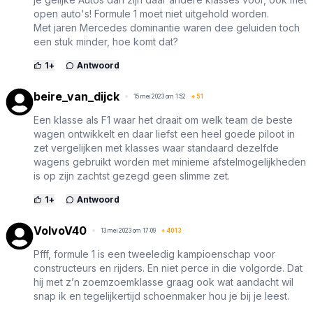
open auto's! Formule 1 moet niet uitgehold worden.
Met jaren Mercedes dominantie waren dee geluiden toch
een stuk minder, hoe komt dat?
1
+
Antwoord
beire_van_dijck
15 mei 2023 om 1:52
+
51
Een klasse als F1 waar het draait om welk team de beste
wagen ontwikkelt en daar liefst een heel goede piloot in
zet vergelijken met klasses waar standaard dezelfde
wagens gebruikt worden met minieme afstelmogelijkheden
is op zijn zachtst gezegd geen slimme zet.
1
+
Antwoord
VolvoV40
13 mei 2023 om 17:09
+
4013
Pfff, formule 1 is een tweeledig kampioenschap voor
constructeurs en rijders. En niet perce in die volgorde. Dat
hij met z’n zoemzoemklasse graag ook wat aandacht wil
snap ik en tegelijkertijd schoenmaker hou je bij je leest.