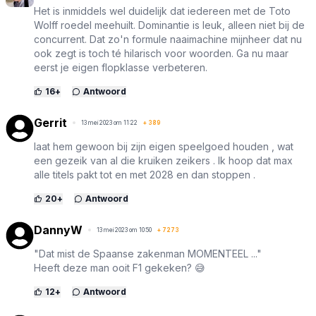
Het is inmiddels wel duidelijk dat iedereen met de Toto
Wolff roedel meehuilt. Dominantie is leuk, alleen niet bij de
concurrent. Dat zo'n formule naaimachine mijnheer dat nu
ook zegt is toch té hilarisch voor woorden. Ga nu maar
eerst je eigen flopklasse verbeteren.
16
+
Antwoord
Gerrit
13 mei 2023 om 11:22
+
389
laat hem gewoon bij zijn eigen speelgoed houden , wat
een gezeik van al die kruiken zeikers . Ik hoop dat max
alle titels pakt tot en met 2028 en dan stoppen .
20
+
Antwoord
DannyW
13 mei 2023 om 10:50
+
7273
"Dat mist de Spaanse zakenman MOMENTEEL ..."
Heeft deze man ooit F1 gekeken? 😅
12
+
Antwoord