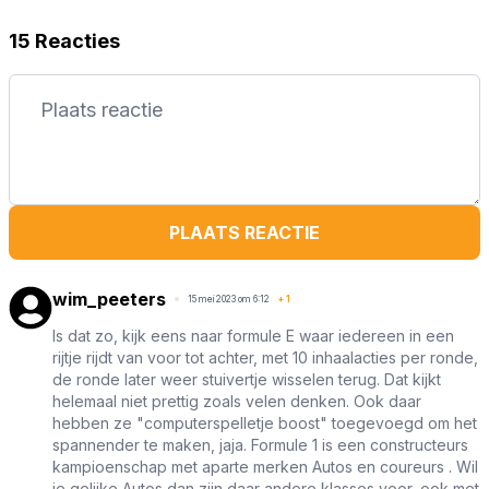
15 Reacties
PLAATS REACTIE
wim_peeters
15 mei 2023 om 6:12
+
1
Is dat zo, kijk eens naar formule E waar iedereen in een
rijtje rijdt van voor tot achter, met 10 inhaalacties per ronde,
de ronde later weer stuivertje wisselen terug. Dat kijkt
helemaal niet prettig zoals velen denken. Ook daar
hebben ze "computerspelletje boost" toegevoegd om het
spannender te maken, jaja. Formule 1 is een constructeurs
kampioenschap met aparte merken Autos en coureurs . Wil
je gelijke Autos dan zijn daar andere klasses voor, ook met