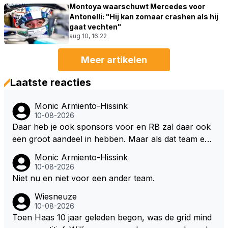
Montoya waarschuwt Mercedes voor
Antonelli: "Hij kan zomaar crashen als hij
gaat vechten"
aug 10, 16:22
Meer artikelen
Laatste reacties
Monic Armiento-Hissink
10-08-2026
Daar heb je ook sponsors voor en RB zal daar ook
een groot aandeel in hebben. Maar als dat team een
maal goed van de grond is gekomen kan hij niet en t
Monic Armiento-Hissink
eam baas zijn en 24 of meer races in de F1 blijven rij
10-08-2026
den, hij zal dan een keuze moeten maken. Tom Hart
Niet nu en niet voor een ander team.
is door Max zelf aangewezen als de opvolger van G
Wiesneuze
P die al op weg was naar Williams en RB heeft hun
10-08-2026
best gedaan om hem bij het team te houden. Max is
Toen Haas 10 jaar geleden begon, was de grid mind
niet iemand die dan zegt ik ga weg. Max zal denk ik