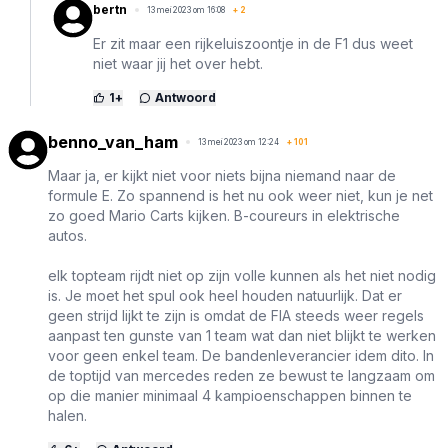
bertn
13 mei 2023 om 16:08
+
2
Er zit maar een rijkeluiszoontje in de F1 dus weet
niet waar jij het over hebt.
1
+
Antwoord
benno_van_ham
13 mei 2023 om 12:24
+
101
Maar ja, er kijkt niet voor niets bijna niemand naar de
formule E. Zo spannend is het nu ook weer niet, kun je net
zo goed Mario Carts kijken. B-coureurs in elektrische
autos.
elk topteam rijdt niet op zijn volle kunnen als het niet nodig
is. Je moet het spul ook heel houden natuurlijk. Dat er
geen strijd lijkt te zijn is omdat de FIA steeds weer regels
aanpast ten gunste van 1 team wat dan niet blijkt te werken
voor geen enkel team. De bandenleverancier idem dito. In
de toptijd van mercedes reden ze bewust te langzaam om
op die manier minimaal 4 kampioenschappen binnen te
halen.