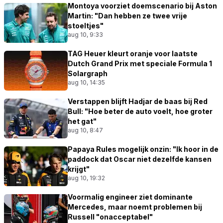
Montoya voorziet doemscenario bij Aston
Martin: "Dan hebben ze twee vrije
stoeltjes"
aug 10, 9:33
TAG Heuer kleurt oranje voor laatste
Dutch Grand Prix met speciale Formula 1
Solargraph
aug 10, 14:35
Verstappen blijft Hadjar de baas bij Red
Bull: "Hoe beter de auto voelt, hoe groter
het gat"
aug 10, 8:47
Papaya Rules mogelijk onzin: "Ik hoor in de
paddock dat Oscar niet dezelfde kansen
krijgt"
aug 10, 19:32
Voormalig engineer ziet dominante
Mercedes, maar noemt problemen bij
Russell "onacceptabel"