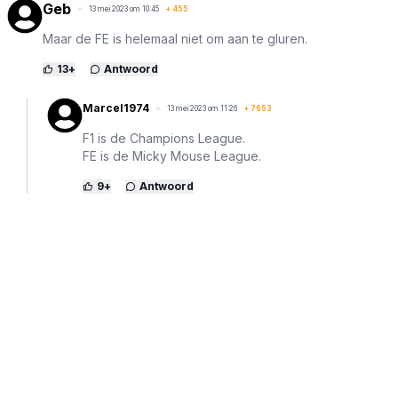
Geb
13 mei 2023 om 10:45
+
455
Maar de FE is helemaal niet om aan te gluren.
13
+
Antwoord
Marcel1974
13 mei 2023 om 11:26
+
7653
F1 is de Champions League.
FE is de Micky Mouse League.
9
+
Antwoord