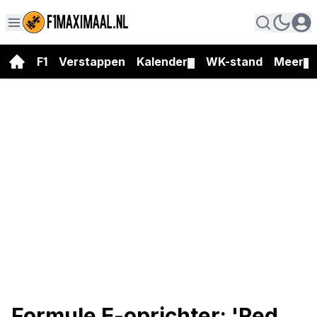
F1
Verstappen
Kalender
WK-stand
Meer
▼
▼
Formule E-oprichter: 'Red