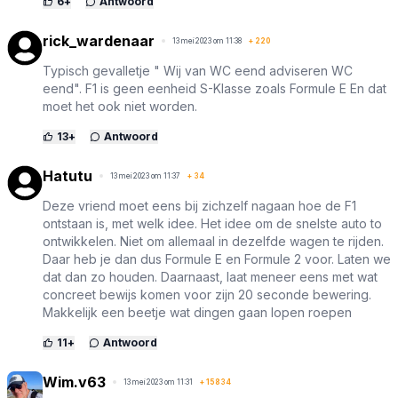
6
+
Antwoord
rick_wardenaar
13 mei 2023 om 11:38
+
220
Typisch gevalletje " Wij van WC eend adviseren WC
eend". F1 is geen eenheid S-Klasse zoals Formule E En dat
moet het ook niet worden.
13
+
Antwoord
Hatutu
13 mei 2023 om 11:37
+
34
Deze vriend moet eens bij zichzelf nagaan hoe de F1
ontstaan is, met welk idee. Het idee om de snelste auto to
ontwikkelen. Niet om allemaal in dezelfde wagen te rijden.
Daar heb je dan dus Formule E en Formule 2 voor. Laten we
dat dan zo houden. Daarnaast, laat meneer eens met wat
concreet bewijs komen voor zijn 20 seconde bewering.
Makkelijk een beetje wat dingen gaan lopen roepen
11
+
Antwoord
Wim.v63
13 mei 2023 om 11:31
+
15834