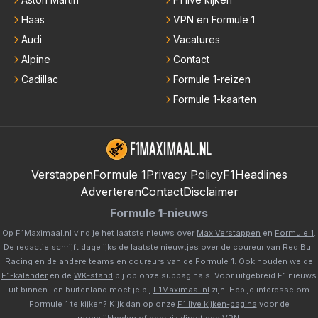
Haas
VPN en Formule 1
Audi
Vacatures
Alpine
Contact
Cadillac
Formule 1-reizen
Formule 1-kaarten
Verstappen
Formule 1
Privacy Policy
F1Headlines
Adverteren
Contact
Disclaimer
Formule 1-nieuws
Op F1Maximaal.nl vind je het laatste nieuws over
Max Verstappen
en
Formule 1
.
De redactie schrijft dagelijks de laatste nieuwtjes over de coureur van Red Bull
Racing en de andere teams en coureurs van de Formule 1. Ook houden we de
F1-kalender
en de
WK-stand
bij op onze subpagina's. Voor uitgebreid F1 nieuws
uit binnen- en buitenland moet je bij
F1Maximaal.nl
zijn. Heb je interesse om
Formule 1 te kijken? Kijk dan op onze
F1 live kijken-pagina
voor de
mogelijkheden of gebruik direct een
VPN
.