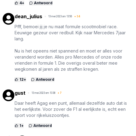
4
+
Antwoord
dean_julius
13 mei 2023 om 13:56
+
34
Pfff, bemoei jij je nu maat formule scootmobiel race.
Eeuwige gezeur over redbull. Kijk naar Mercedes 7jaar
lang.
Nu is het opeens niet spannend en moet er alles voor
veranderd worden. Alles pro Mercedes of onze rode
vrienden in formule 1. Die overigs overal beter mee
wegkomen al jaren als ze straffen kregen.
12
+
Antwoord
gust
13 mei 2023 om 13:38
+
7
Daar heeft Agag een punt, allemaal dezelfde auto dat is
het eerlijkste. Voor zover de F1 al eerlijkste is, echt een
sport voor rijkeluiszoontjes.
1
+
Antwoord