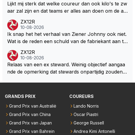
Lijkt mij sterk dat welke coureur dan ook kilo's te zw
ong zit en alles aan het overwegen is om een juiste
aar zal zijn en dat teams er alles aan doen om de au
keuze te maken .. Daarbij staat het echt niet vast dat
to zo licht mogelijk te maken. Zeker met de kwalificat
zijn keuze RB zal zijn … Persoonlijk denk ik dat het v
ZX12R
ie waar ze zelfs elke liter brandstof achterwege late
10-08-2026
oor Max maar ook voor ons als fans heel goed zal
n als dat kan. Dat er na de zomerstop een kilootje er
Ik snap het het verhaal van Ziener Johnny ook niet.
zijn dat Max uit die veilige vissekom stapt en een nie
bij zit kan natuurlijk.
Wat is de reden een schuld van de fabriekant aan te
uw fris avontuur aangaat elders …
halen???? Het gaat hier over het raceteam en niet d
ZX12R
e hoe de fabriekant van straat auto's ervoor staat.
10-08-2026
Relaas van een ex steward. Weinig objectief aangaa
nde de opmerking dat stewards onpartijdig zouden zi
jn. De historie laat duidelijk een heel ander beeld zien
dan dat 'prietpraat Johnny' ons wil doen geloven. J
ohnny heeft nu een ander idool dan destijds en daar
GRANDS PRIX
COUREURS
likt ie nu de hielen van schoon. LH is blijkbaar exit bij
Grand Prix van Australië
Lando Norris
'objectieve' Johnny.
Grand Prix van China
Oscar Piastri
Grand Prix van Japan
George Russell
Grand Prix van Bahrein
Andrea Kimi Antonelli