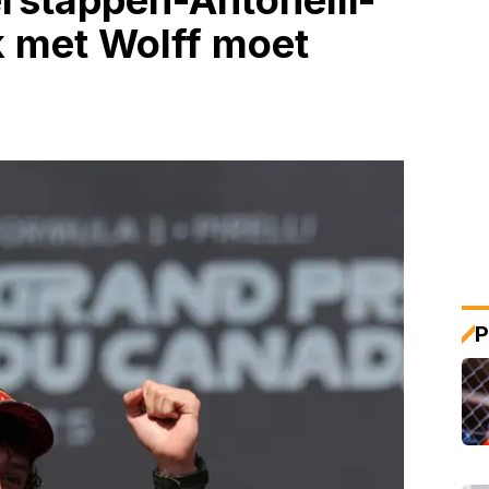
erstappen-Antonelli-
k met Wolff moet
P