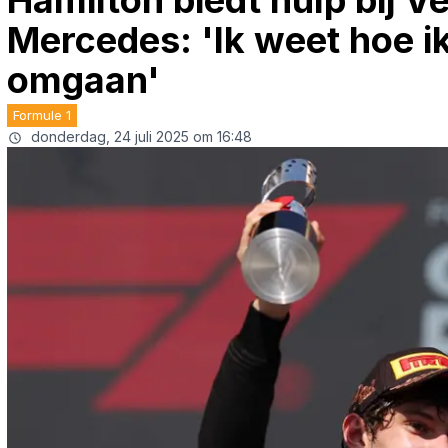
Hamilton biedt hulp bij V
Mercedes: 'Ik weet hoe i
omgaan'
Formule 1
donderdag, 24 juli 2025 om 16:48