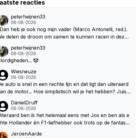
aatste reacties
peterheijnen33
08-08-2026
Dan heb je ook nog mijn vader (Marco Antonelli, red.).
e delen de droom om samen te kunnen racen in dezelf
e auto. Dat zou echt geweldig zijn" How about die droo
peterheijnen33
 met Kimi en Marco én Max én Jos? ;)
08-08-2026
lordigheden... 🤡
Wiesneuze
08-08-2026
e auto is snel in een rechte lijn en dat ligt dan uiteraard
an de motor... Hoe simplistisch wil je het hebben? Juist i
 de buurt van de topsnelheid is luchtweerstand ontzette
DanielDruff
d belangrijk. Heeft Red Bull bochtgrip opgegeven voor t
08-08-2026
psnelheid? Dat is iets wat vaker gebeurd is, zeker met V
iteraard ben ik het helemaal eens met Jos en ben als e
rstappen aan bet stuur.
hte Hollander én F1-liefhebber ook trots op de fantastis
he carrière van Max Verstappen, maar de laatste tijd kri
JeroenAarde
belt bij mij toch de wens dat hij nog eens een knappe au