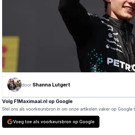
Shanna Lutgert
door
Volg F1Maximaal.nl op Google
Stel ons als voorkeursbron in om onze artikelen vaker op Google 
Voeg toe als voorkeursbron op Google