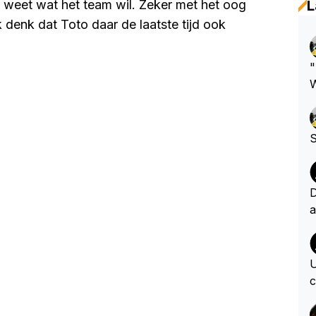
k weet wat het team wil. Zeker met het oog
L
 denk dat Toto daar de laatste tijd ook
"
W
d
m
S
D
a
n
n
o
U
e
c
c
e