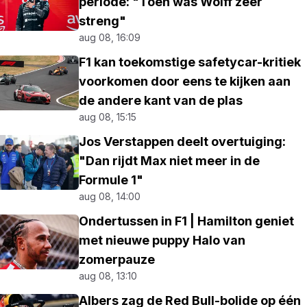
periode: "Toen was Wolff zeer
streng"
aug 08, 16:09
F1 kan toekomstige safetycar-kritiek
voorkomen door eens te kijken aan
de andere kant van de plas
aug 08, 15:15
Jos Verstappen deelt overtuiging:
"Dan rijdt Max niet meer in de
Formule 1"
aug 08, 14:00
Ondertussen in F1 | Hamilton geniet
met nieuwe puppy Halo van
zomerpauze
aug 08, 13:10
Albers zag de Red Bull-bolide op één