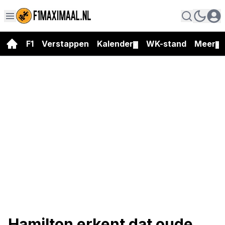
F1
Verstappen
Kalender
WK-stand
Meer
▼
▼
Hamilton erkent dat oude