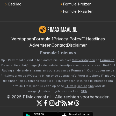
Cadillac
Formule 1-reizen
Formule 1-kaarten
Verstappen
Formule 1
Privacy Policy
F1Headlines
Adverteren
Contact
Disclaimer
Formule 1-nieuws
Op F1Maximaal.nl vind je het laatste nieuws over
Max Verstappen
en
Formule 1
.
De redactie schrijft dagelijks de laatste nieuwtjes over de coureur van Red Bull
Racing en de andere teams en coureurs van de Formule 1. Ook houden we de
F1-kalender
en de
WK-stand
bij op onze subpagina's. Voor uitgebreid F1 nieuws
uit binnen- en buitenland moet je bij
F1Maximaal.nl
zijn. Heb je interesse om
Formule 1 te kijken? Kijk dan op onze
F1 live kijken-pagina
voor de
mogelijkheden of gebruik direct een
VPN
.
©
2026
F1Maximaal.nl
-
Alle rechten voorbehouden