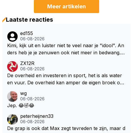
Meer artikelen
Laatste reacties
ed155
06-08-2026
Kimi, kijk uit en luister niet te veel naar je "idool". An
ders heb je je zenuwen ook niet meer in bedwang. Zi
e Bezechi, Di Antonio.. misschien anders tegen Max/
ZX12R
Marquez/Jos ? Veel gezelliger
06-08-2026
De overheid en investeren in sport, het is als water
en vuur. De overheid kan amper de eigen broek oph
ouden. De Staat steelt liever, liefst van eigen burger
wg
s. Je kunt de Staat het best vergelijken met de sherif
06-08-2026
f van Nottinghem (Robin Hood) welk achter de bom
Jep. 😂🤣😂
en verscholen de argeloze burger opwacht om he
peterheijnen33
m/haar van zijn laatste zuurverdiende stuiver te ber
06-08-2026
oven. De Staat heeft nooit ooit maar een stuiver in Z
De grap is ook dat Max zegt tevreden te zijn, maar d
andvoort willen investeren en dat zal ook nooit gebe