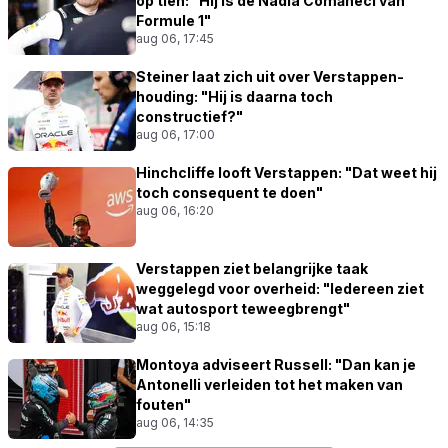
op tien: "Hij is de Nadia Comăneci van
Formule 1"
aug 06, 17:45
Steiner laat zich uit over Verstappen-
houding: "Hij is daarna toch
constructief?"
aug 06, 17:00
Hinchcliffe looft Verstappen: "Dat weet hij
toch consequent te doen"
aug 06, 16:20
Verstappen ziet belangrijke taak
weggelegd voor overheid: "Iedereen ziet
wat autosport teweegbrengt"
aug 06, 15:18
Montoya adviseert Russell: "Dan kan je
Antonelli verleiden tot het maken van
fouten"
aug 06, 14:35