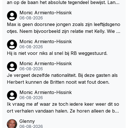
an op de baan het absolute tegendeel bewijst. Lando
uren. Afdragen van BTW gelden en vergunningen bi
zegt daarentegen juist meer te willen, maar laat het
Monic Armiento-Hissink
j dergelijke sportievefestiviteiten MOET je dan weer
dan eigenlijk niet echt zien. ;)
06-08-2026
wel afstaan, de parasiet.
Max is geen doorsnee jongen zoals zijn leeftijdsgeno
otjes. Neem bijvoorbeeld zijn relatie met Kelly. Wie g
aat er een relatie aan met een vrouw die toch wat ja
Monic Armiento-Hissink
artjes ouder is en al een kleine heeft van een voorm
06-08-2026
alig RB-lid op de leeftijd van 23 jaar? Hij doet dingen
Hij is niet voor niks al snel bij RB weggestuurd.
die leeftijdsgenootjes niet doen en blijft toch heel gew
Monic Armiento-Hissink
oon. Ieder jaar is er in Hongarije een uitje voor zijn t
06-08-2026
eam. Op 28-jarige leeftijd is hij al eigenaar van een su
Je vergeet dezelfde nationaliteit. Bij deze gasten als
ccesvol raceteam. Hij is niet alleen speciaal in de aut
Herbert kunnen de Britten nooit wat fout doen.
o maar ook daarbuiten.
Monic Armiento-Hissink
06-08-2026
Ik vraag me af waar ze toch iedere keer weer dit so
ort verhalen vandaan halen. Ze horen alleen de boa
rdradio's en interviews van Max, die uitgezonden en
Glenny
gedaan worden als ie nog vol adrenaline zit, maar ni
06-08-2026