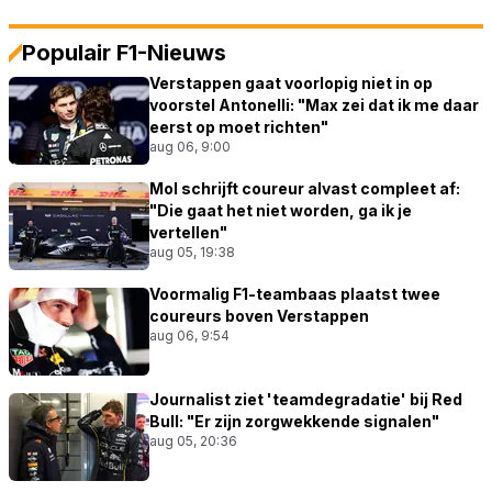
Populair F1-Nieuws
Verstappen gaat voorlopig niet in op
voorstel Antonelli: "Max zei dat ik me daar
eerst op moet richten"
aug 06, 9:00
Mol schrijft coureur alvast compleet af:
"Die gaat het niet worden, ga ik je
vertellen"
aug 05, 19:38
Voormalig F1-teambaas plaatst twee
coureurs boven Verstappen
aug 06, 9:54
Journalist ziet 'teamdegradatie' bij Red
Bull: "Er zijn zorgwekkende signalen"
aug 05, 20:36