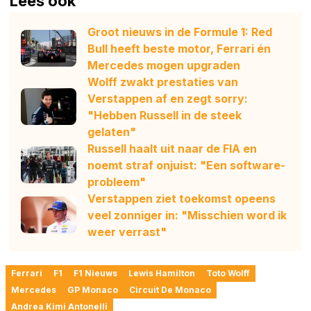
Lees ook
Groot nieuws in de Formule 1: Red
Bull heeft beste motor, Ferrari én
Mercedes mogen upgraden
Wolff zwakt prestaties van
Verstappen af en zegt sorry:
"Hebben Russell in de steek
gelaten"
Russell haalt uit naar de FIA en
noemt straf onjuist: "Een software-
probleem"
Verstappen ziet toekomst opeens
veel zonniger in: "Misschien word ik
weer verrast"
Ferrari
F1
F1 Nieuws
Lewis Hamilton
Toto Wolff
Mercedes
GP Monaco
Circuit De Monaco
Andrea Kimi Antonelli