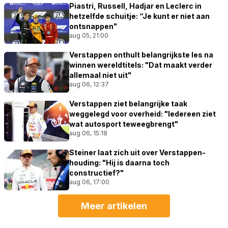
Piastri, Russell, Hadjar en Leclerc in
hetzelfde schuitje: “Je kunt er niet aan
ontsnappen"
aug 05, 21:00
Verstappen onthult belangrijkste les na
winnen wereldtitels: "Dat maakt verder
allemaal niet uit"
aug 06, 12:37
Verstappen ziet belangrijke taak
weggelegd voor overheid: "Iedereen ziet
wat autosport teweegbrengt"
aug 06, 15:18
Steiner laat zich uit over Verstappen-
houding: "Hij is daarna toch
constructief?"
aug 06, 17:00
Meer artikelen