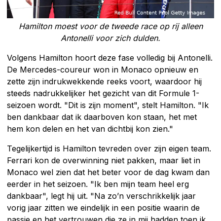
Hamilton moest voor de tweede race op rij alleen
Antonelli voor zich dulden.
Volgens Hamilton hoort deze fase volledig bij Antonelli.
De Mercedes-coureur won in Monaco opnieuw en
zette zijn indrukwekkende reeks voort, waardoor hij
steeds nadrukkelijker het gezicht van dit Formule 1-
seizoen wordt. "Dit is zijn moment", stelt Hamilton. "Ik
ben dankbaar dat ik daarboven kon staan, het met
hem kon delen en het van dichtbij kon zien."
Tegelijkertijd is Hamilton tevreden over zijn eigen team.
Ferrari kon de overwinning niet pakken, maar liet in
Monaco wel zien dat het beter voor de dag kwam dan
eerder in het seizoen. "Ik ben mijn team heel erg
dankbaar", legt hij uit. "Na zo’n verschrikkelijk jaar
vorig jaar zitten we eindelijk in een positie waarin de
passie en het vertrouwen die ze in mij hadden toen ik