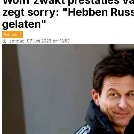
Wolff zwakt prestaties v
zegt sorry: "Hebben Russe
gelaten"
Formule 1
zondag, 07 juni 2026 om 18:53