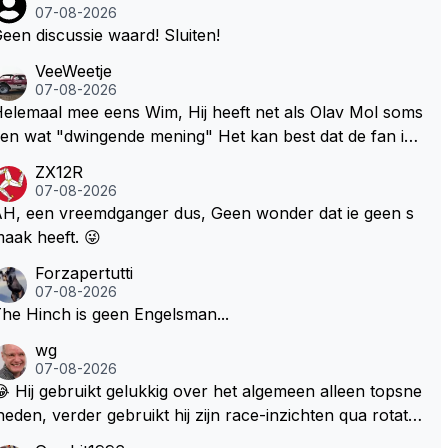
07-08-2026
een discussie waard! Sluiten!
VeeWeetje
07-08-2026
lemaal mee eens Wim, Hij heeft net als Olav Mol soms
en wat "dwingende mening" Het kan best dat de fan in
westie probeerde een vergelijkbaar gevoel bij Windsor
ZX12R
p te roepen. Maar in een tijd zonder races zijn dit leuke
07-08-2026
erichtjes
H, een vreemdganger dus, Geen wonder dat ie geen s
aak heeft. 😜
Forzapertutti
07-08-2026
he Hinch is geen Engelsman...
wg
07-08-2026
 Hij gebruikt gelukkig over het algemeen alleen topsne
heden, verder gebruikt hij zijn race-inzichten qua rotati
baangebruik, etc. Alleen snelheid in of uit een bocht z