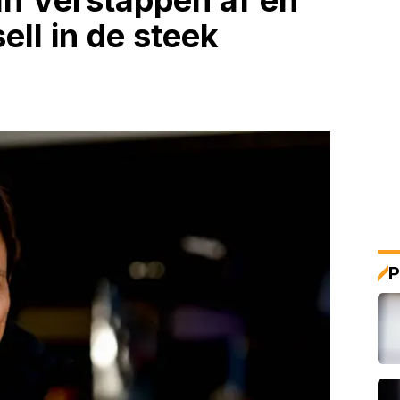
an Verstappen af en
ll in de steek
P