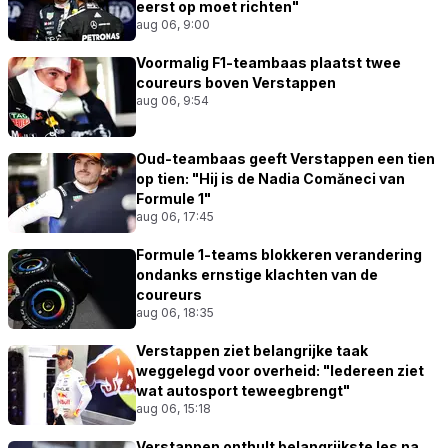
eerst op moet richten"
aug 06, 9:00
Voormalig F1-teambaas plaatst twee
coureurs boven Verstappen
aug 06, 9:54
Oud-teambaas geeft Verstappen een tien
op tien: "Hij is de Nadia Comăneci van
Formule 1"
aug 06, 17:45
Formule 1-teams blokkeren verandering
ondanks ernstige klachten van de
coureurs
aug 06, 18:35
Verstappen ziet belangrijke taak
weggelegd voor overheid: "Iedereen ziet
wat autosport teweegbrengt"
aug 06, 15:18
Verstappen onthult belangrijkste les na