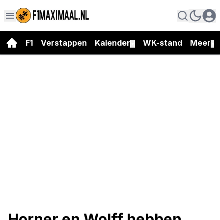
F1
Verstappen
Kalender
WK-stand
Meer
▼
▼
Horner en Wolff hebben