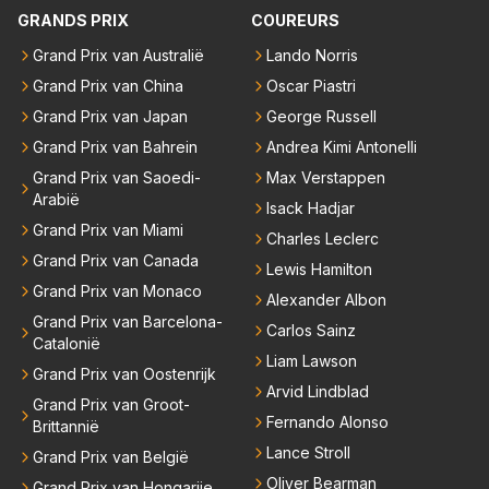
emand weet wat er zich afspeelt achter gesloten de
GRANDS PRIX
COUREURS
uren. Bovendien werken er 2000 man bij RB en niet
Grand Prix van Australië
Lando Norris
iedereen is vertrokken. Dat er nu een paar jaar acht
Grand Prix van China
Oscar Piastri
er elkaar mensen een andere uitdagingen zoeken of
niet meer in de F1 willen werken is niet zo gek als de
Grand Prix van Japan
George Russell
meesten van hen al sinds dat RB hun intrede deed a
Grand Prix van Bahrein
Andrea Kimi Antonelli
anwezig waren. De mensen die nu een aantal van di
Grand Prix van Saoedi-
Max Verstappen
e lege plaatsen op gaan vullen hebben ook al jaren
Arabië
Isack Hadjar
binnen RB gewerkt en zijn voor Max geen vreemde
Grand Prix van Miami
Charles Leclerc
n meer. Ook andere teams verliezen mensen. Er wo
Grand Prix van Canada
Lewis Hamilton
rdt teveel drama van gemaakt.
Grand Prix van Monaco
Alexander Albon
Grand Prix van Barcelona-
Carlos Sainz
Catalonië
Liam Lawson
Grand Prix van Oostenrijk
Arvid Lindblad
Grand Prix van Groot-
Fernando Alonso
Brittannië
Lance Stroll
Grand Prix van België
Oliver Bearman
Grand Prix van Hongarije