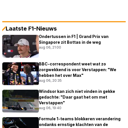
Laatste F1-Nieuws
Ondertussen in F1 | Grand Prix van
Singapore zit Bottas in de weg
aug 06, 21:00
BBC-correspondent weet wat zo
zorgwekkend is voor Verstappen: "We
hebben het over Max"
aug 06, 20:35
Windsor kan zich niet vinden in gekke
gedachte: "Daar gaat het om met
Verstappen"
aug 06, 19:40
Formule 1-teams blokkeren verandering
ondanks ernstige klachten van de