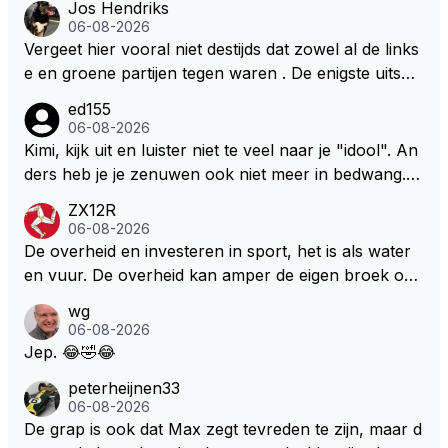
Jos Hendriks
06-08-2026
Vergeet hier vooral niet destijds dat zowel al de links
e en groene partijen tegen waren . De enigste uitspr
aak van een groenlinkse daarnaast bouw er een dak
ed155
over dan kunnen ze hun eigen uitlaat gassen inade
06-08-2026
men maar niet wetende was dat de F1 motor schone
Kimi, kijk uit en luister niet te veel naar je "idool". An
r is dan een normale auto. Dus denk echt niet dat de
ders heb je je zenuwen ook niet meer in bedwang. Zi
ze groene/wollen regering hier de F1 talenten of kar
e Bezechi, Di Antonio.. misschien anders tegen Max/
ZX12R
ters zullen steunen laat staan om een euro in het cir
Marquez/Jos ? Veel gezelliger
06-08-2026
cuit Zandvoort te steken
De overheid en investeren in sport, het is als water
en vuur. De overheid kan amper de eigen broek oph
ouden. De Staat steelt liever, liefst van eigen burger
wg
s. Je kunt de Staat het best vergelijken met de sherif
06-08-2026
f van Nottinghem (Robin Hood) welk achter de bom
Jep. 😂🤣😂
en verscholen de argeloze burger opwacht om he
peterheijnen33
m/haar van zijn laatste zuurverdiende stuiver te ber
06-08-2026
oven. De Staat heeft nooit ooit maar een stuiver in Z
De grap is ook dat Max zegt tevreden te zijn, maar d
andvoort willen investeren en dat zal ook nooit gebe