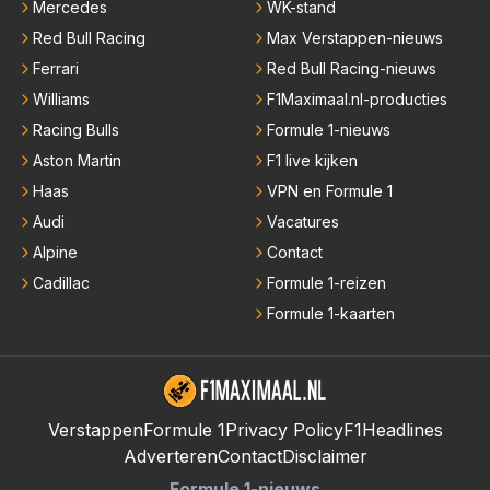
Mercedes
WK-stand
Red Bull Racing
Max Verstappen-nieuws
Ferrari
Red Bull Racing-nieuws
Williams
F1Maximaal.nl-producties
Racing Bulls
Formule 1-nieuws
Aston Martin
F1 live kijken
Haas
VPN en Formule 1
Audi
Vacatures
Alpine
Contact
Cadillac
Formule 1-reizen
Formule 1-kaarten
Verstappen
Formule 1
Privacy Policy
F1Headlines
Adverteren
Contact
Disclaimer
Formule 1-nieuws