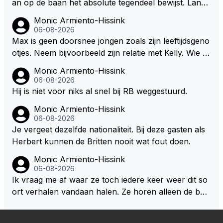
an op de baan het absolute tegendeel bewijst. Lando
uren. Afdragen van BTW gelden en vergunningen bi
zegt daarentegen juist meer te willen, maar laat het
Monic Armiento-Hissink
j dergelijke sportievefestiviteiten MOET je dan weer
dan eigenlijk niet echt zien. ;)
06-08-2026
wel afstaan, de parasiet.
Max is geen doorsnee jongen zoals zijn leeftijdsgeno
otjes. Neem bijvoorbeeld zijn relatie met Kelly. Wie g
aat er een relatie aan met een vrouw die toch wat ja
Monic Armiento-Hissink
artjes ouder is en al een kleine heeft van een voorm
06-08-2026
alig RB-lid op de leeftijd van 23 jaar? Hij doet dingen
Hij is niet voor niks al snel bij RB weggestuurd.
die leeftijdsgenootjes niet doen en blijft toch heel gew
Monic Armiento-Hissink
oon. Ieder jaar is er in Hongarije een uitje voor zijn t
06-08-2026
eam. Op 28-jarige leeftijd is hij al eigenaar van een su
Je vergeet dezelfde nationaliteit. Bij deze gasten als
ccesvol raceteam. Hij is niet alleen speciaal in de aut
Herbert kunnen de Britten nooit wat fout doen.
o maar ook daarbuiten.
Monic Armiento-Hissink
06-08-2026
Ik vraag me af waar ze toch iedere keer weer dit so
ort verhalen vandaan halen. Ze horen alleen de boa
rdradio's en interviews van Max, die uitgezonden en
gedaan worden als ie nog vol adrenaline zit, maar ni