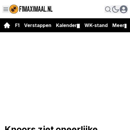
F1
Verstappen
Kalender
WK-stand
Meer
▼
▼
Knoors ziet oneerlijke