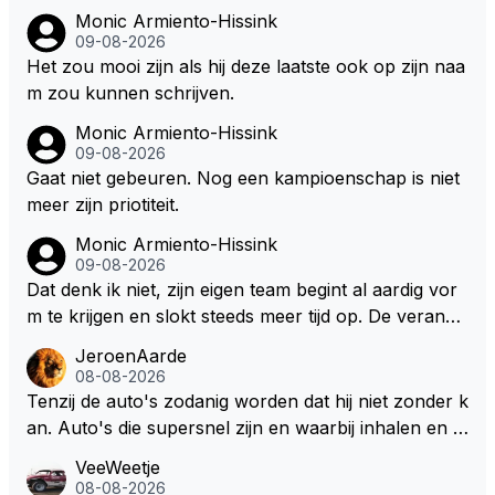
Monic Armiento-Hissink
09-08-2026
Het zou mooi zijn als hij deze laatste ook op zijn naa
m zou kunnen schrijven.
Monic Armiento-Hissink
09-08-2026
Gaat niet gebeuren. Nog een kampioenschap is niet
meer zijn priotiteit.
Monic Armiento-Hissink
09-08-2026
Dat denk ik niet, zijn eigen team begint al aardig vor
m te krijgen en slokt steeds meer tijd op. De verande
ringen die de komende twee jaar door gevoerd word
JeroenAarde
en zullen ben ik bang niet het gewenste effect hebb
08-08-2026
en. Mocht het wel zo zijn dan zal het 3 jaar zijn, hoo
Tenzij de auto's zodanig worden dat hij niet zonder k
guit 5 jaar maar echt niet langer. Vergeet niet, hij hee
an. Auto's die supersnel zijn en waarbij inhalen en v
ft nu een aantal races in GT3 gereden en dat heeft h
erdedigen uitdagingen zijn! Max houdt van snelheid,
VeeWeetje
em meer plezier gebracht dan de F1 op dit moment.
ronkende motoren en op de grenzen rijden van de
08-08-2026