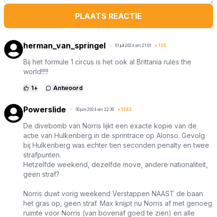
PLAATS REACTIE
herman_van_springel
01 juli 2024 om 21:01
+
135
Bij het formule 1 circus is het ook al Brittania rules the
world!!!!!
1
+
Antwoord
Powerslide
30 juni 2024 om 22:30
+
1562
De divebomb van Norris lijkt een exacte kopie van de
actie van Hulkenberg in de sprintrace op Alonso. Gevolg
bij Hulkenberg was echter tien seconden penalty en twee
strafpunten.
Hetzelfde weekend, dezelfde move, andere nationaliteit,
geen straf?
Norris duwt vorig weekend Verstappen NAAST de baan
het gras op, geen straf. Max knijpt nu Norris af met genoeg
ruimte voor Norris (van bovenaf goed te zien) en alle