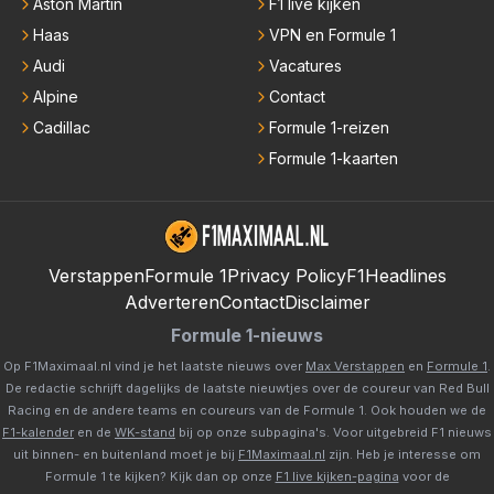
Aston Martin
F1 live kijken
Haas
VPN en Formule 1
Audi
Vacatures
Alpine
Contact
Cadillac
Formule 1-reizen
Formule 1-kaarten
Verstappen
Formule 1
Privacy Policy
F1Headlines
Adverteren
Contact
Disclaimer
Formule 1-nieuws
Op F1Maximaal.nl vind je het laatste nieuws over
Max Verstappen
en
Formule 1
.
De redactie schrijft dagelijks de laatste nieuwtjes over de coureur van Red Bull
Racing en de andere teams en coureurs van de Formule 1. Ook houden we de
F1-kalender
en de
WK-stand
bij op onze subpagina's. Voor uitgebreid F1 nieuws
uit binnen- en buitenland moet je bij
F1Maximaal.nl
zijn. Heb je interesse om
Formule 1 te kijken? Kijk dan op onze
F1 live kijken-pagina
voor de