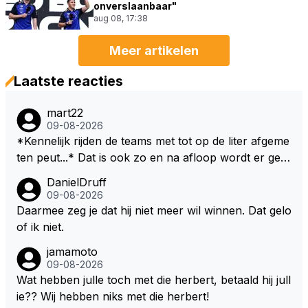
onverslaanbaar"
aug 08, 17:38
Meer artikelen
Laatste reacties
mart22
09-08-2026
*Kennelijk rijden de teams met tot op de liter afgeme
ten peut...* Dat is ook zo en na afloop wordt er gec
ontroleerd en moet er nog minimaal 1 liter in de tank
DanielDruff
zitten. Om die reden is Vettel ook gediskwalificeerd. J
09-08-2026
e hoort soms ook wel eens dat ze brandstoof moete
Daarmee zeg je dat hij niet meer wil winnen. Dat gelo
n sparen als de race engineer denkt dat ze die ene li
of ik niet.
ter niet gaan halen. Je zou dit ook kunnen oplossen
jamamoto
door die 1 liter te verhogen naar bijv. 5 liter en dan di
09-08-2026
e ronden achter SC niet mee te tellen. Na x ronden
Wat hebben julle toch met die herbert, betaald hij jull
SC moet er na afloop niet nog 5 maar x liter inzitten.
ie?? Wij hebben niks met die herbert!