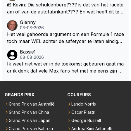
mogelijkheden. Het ouderwetse racen waarbij de ma
@ Kevin: Die schuldenberg???? is dat van het racete
nnen en jongens verdeeld worden. Als deze auto's g
am of van de autofabrikant???? En wat heeft dit te
ebouwd worden zie ik Max het nog wel langer volho
maken met de prestaties van Newey???? En is Herb
Glenny
uden dan dat hij op dit moment beweerd. Dan kan hij
ert nu de spindoctor van newey geworden?? Eerlijk
08-08-2026
zijn talenten en uitzonderlijke klasse laten zien en he
gezegd snap ik de de kop én het artikel niet echt.
Het veel gehoorde argument om een Formule 1 race
eft daar enorm veel lol aan.
toch maar WEL achter de safetycar te laten eindigen
en aldus niet te kiezen voor een stukje verlenging, is
Bassie1
dat men vreest voor een brandstof tekort. Kennelijk
08-08-2026
rijden de teams met tot op de liter afgemeten peut...
Ik weet niet wat er in de toekomst gebeuren gaat ma
ar ik denk dat vele Max fans het met me eens zijn da
t als Max in de toekomst de F1 verlaat het super zou
zijn als Alonso samen met Max ergens in een vieren
twings uur race samen in een team zouden zitten. D
GRANDS PRIX
COUREURS
eze 2 coureurs zouden een fantastisch affiche zijn v
Grand Prix van Australië
Lando Norris
oor elke langeafstands race.
Grand Prix van China
Oscar Piastri
Grand Prix van Japan
George Russell
Grand Prix van Bahrein
Andrea Kimi Antonelli