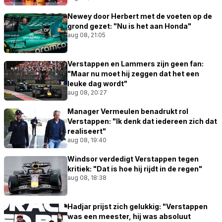
Newey door Herbert met de voeten op de
grond gezet: "Nu is het aan Honda"
aug 08, 21:05
Verstappen en Lammers zijn geen fan:
"Maar nu moet hij zeggen dat het een
leuke dag wordt"
aug 08, 20:27
Manager Vermeulen benadrukt rol
Verstappen: "Ik denk dat iedereen zich dat
realiseert"
aug 08, 19:40
Windsor verdedigt Verstappen tegen
kritiek: "Dat is hoe hij rijdt in de regen"
aug 08, 18:38
Hadjar prijst zich gelukkig: "Verstappen
was een meester, hij was absoluut