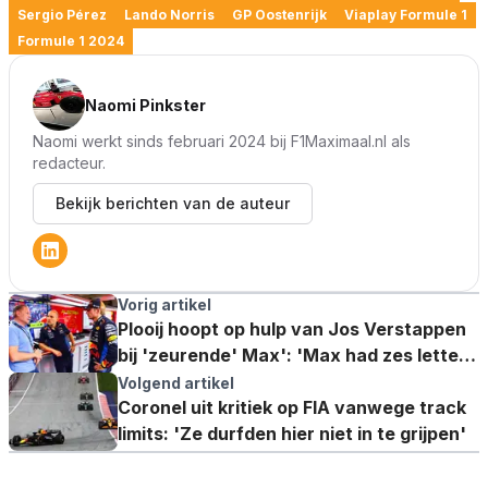
Sergio Pérez
Lando Norris
GP Oostenrijk
Viaplay Formule 1
Formule 1 2024
Naomi Pinkster
Naomi werkt sinds februari 2024 bij F1Maximaal.nl als
redacteur.
Bekijk berichten van de auteur
Vorig artikel
Plooij hoopt op hulp van Jos Verstappen
bij 'zeurende' Max': 'Max had zes letters
boven zijn wieg hangen'
Volgend artikel
Coronel uit kritiek op FIA vanwege track
limits: 'Ze durfden hier niet in te grijpen'