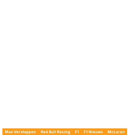
Max Verstappen
Red Bull Racing
F1
F1 Nieuws
McLaren