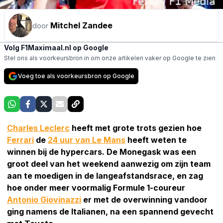
Mitchel Zandee
door
Volg F1Maximaal.nl op Google
Stel ons als voorkeursbron in om onze artikelen vaker op Google te zien
Voeg toe als voorkeursbron op Google
Charles Leclerc
heeft met grote trots gezien hoe
Ferrari
de
24 uur van Le Mans
heeft weten te
winnen bij de hypercars. De Monegask was een
groot deel van het weekend aanwezig om zijn team
aan te moedigen in de langeafstandsrace, en zag
hoe onder meer voormalig Formule 1-coureur
Antonio Giovinazzi
er met de overwinning vandoor
ging namens de Italianen, na een spannend gevecht