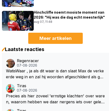
Hinchcliffe noemt mooiste moment van
2026: "Hij was die dag echt meesterlijk"
aug 07, 11:48
Meer artikelen
Laatste reacties
Regenracer
07-08-2026
WatisWaar , ja als dit waar is dan slaat Max de verke
erde weg in en zal hij woorden afgeschilderd als gel
dwolf . Hij zal daardoor van de RB president Wellicht
Tiras
voor een keuze worden gesteld .
07-08-2026
Precies als hier zoveel 'ernstige klachten' over ware
n, waarom hebben we daar nergens iets over gelez
en... voor mij is dit nieuw!
Tiras