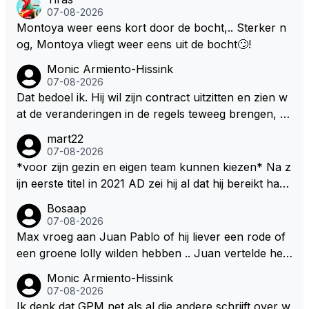
07-08-2026
Montoya weer eens kort door de bocht,.. Sterker n
og, Montoya vliegt weer eens uit de bocht🙄!
Monic Armiento-Hissink
07-08-2026
Dat bedoel ik. Hij wil zijn contract uitzitten en zien w
at de veranderingen in de regels teweeg brengen, al
s dat niks wordt valt de keuze makkelijker om voor z
mart22
ijn eigen team te kiezen en zijn gezin. hij kan dan zelf
07-08-2026
bepalen aan welke races hij mee wil doen en is ook
*voor zijn gezin en eigen team kunnen kiezen* Na z
vaker thuis. Hij zit dan ook niet meer vast aan een c
ijn eerste titel in 2021 AD zei hij al dat hij bereikt had
ontract, wat wel het geval is als hij nu een nieuw co
waar hij altijd al van gedroomd had en dat alles wat d
Bosaap
ntract zou tekenen.
aarna nog komt bonus was. Ik denk dat hij dat meen
07-08-2026
de en dat hij er nog steeds zo in staat. Nu telt voorn
Max vroeg aan Juan Pablo of hij liever een rode of
amelijk het plezier hebben in wat hij doet nog als drij
een groene lolly wilden hebben .. Juan vertelde hem
fveer. Hij heeft het ook altijd over "plezier hebben"
dat zijn voorkeur toch echt bij die rode lag .. Tijdens
Monic Armiento-Hissink
Nu, met deze auto's??? Met deze regels???
het gretig likken aan zijn rode lolly hoorde Juan toc
07-08-2026
h echt van Max dat RB hem een contract had aange
Ik denk dat GPM net als al die andere schrijft over w