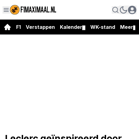
F1
Verstappen
Kalender
WK-stand
Meer
▼
▼
Leclerc geïnspireerd door