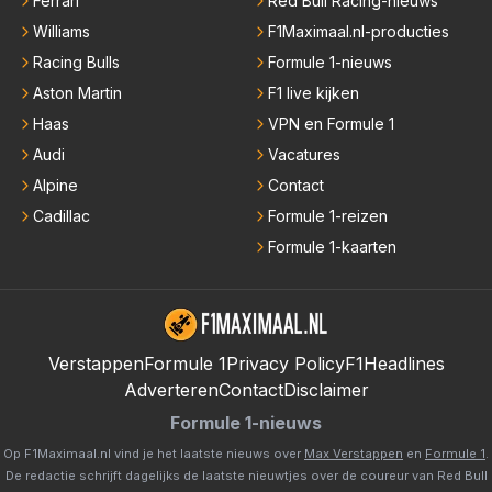
Ferrari
Red Bull Racing-nieuws
Williams
F1Maximaal.nl-producties
Racing Bulls
Formule 1-nieuws
Aston Martin
F1 live kijken
Haas
VPN en Formule 1
Audi
Vacatures
Alpine
Contact
Cadillac
Formule 1-reizen
Formule 1-kaarten
Verstappen
Formule 1
Privacy Policy
F1Headlines
Adverteren
Contact
Disclaimer
Formule 1-nieuws
Op F1Maximaal.nl vind je het laatste nieuws over
Max Verstappen
en
Formule 1
.
De redactie schrijft dagelijks de laatste nieuwtjes over de coureur van Red Bull