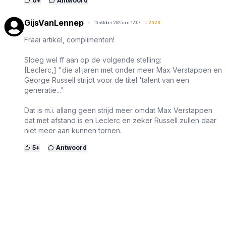
0
+
Antwoord
GijsVanLennep
16 oktober 2025 om 12:07
+
2628
Fraai artikel, complimenten!
Sloeg wel ff aan op de volgende stelling:
[Leclerc,] "die al jaren met onder meer Max Verstappen en
George Russell strijdt voor de titel 'talent van een
generatie..."
Dat is m.i. allang geen strijd meer omdat Max Verstappen
dat met afstand is en Leclerc en zeker Russell zullen daar
niet meer aan kunnen tornen.
5
+
Antwoord