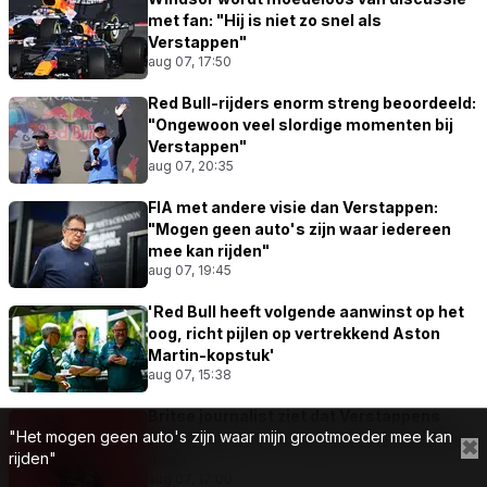
met fan: "Hij is niet zo snel als
Verstappen"
aug 07, 17:50
Red Bull-rijders enorm streng beoordeeld:
"Ongewoon veel slordige momenten bij
Verstappen"
aug 07, 20:35
FIA met andere visie dan Verstappen:
"Mogen geen auto's zijn waar iedereen
mee kan rijden"
aug 07, 19:45
'Red Bull heeft volgende aanwinst op het
oog, richt pijlen op vertrekkend Aston
Martin-kopstuk'
aug 07, 15:38
Britse journalist ziet dat Verstappens
"Het mogen geen auto's zijn waar mijn grootmoeder mee kan
geduld opraakt: "Hij gaat dat niet eeuwig
✖
rijden"
doen"
aug 07, 17:00