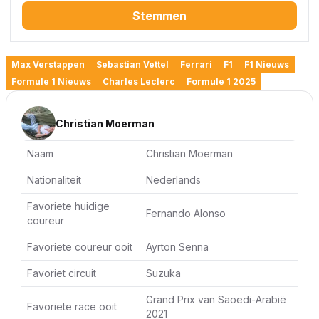
Stemmen
Max Verstappen
Sebastian Vettel
Ferrari
F1
F1 Nieuws
Formule 1 Nieuws
Charles Leclerc
Formule 1 2025
Christian Moerman
Naam
Christian Moerman
Nationaliteit
Nederlands
Favoriete huidige
Fernando Alonso
coureur
Favoriete coureur ooit
Ayrton Senna
Favoriet circuit
Suzuka
Grand Prix van Saoedi-Arabië
Favoriete race ooit
2021