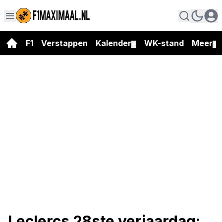
F1
Verstappen
Kalender
WK-stand
Meer
▼
▼
Leclercs 28ste verjaardag: