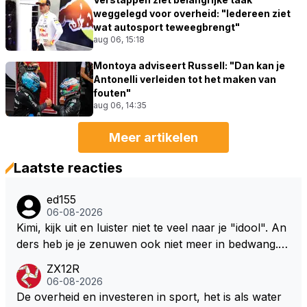
weggelegd voor overheid: "Iedereen ziet
wat autosport teweegbrengt"
aug 06, 15:18
Montoya adviseert Russell: "Dan kan je
Antonelli verleiden tot het maken van
fouten"
aug 06, 14:35
Meer artikelen
Laatste reacties
ed155
06-08-2026
Kimi, kijk uit en luister niet te veel naar je "idool". An
ders heb je je zenuwen ook niet meer in bedwang. Zi
e Bezechi, Di Antonio.. misschien anders tegen Max/
ZX12R
Marquez/Jos ? Veel gezelliger
06-08-2026
De overheid en investeren in sport, het is als water