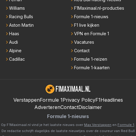
Williams
F1Maximaal.nl-producties
Racing Bulls
Formule 1-nieuws
Aston Martin
F1 live kijken
Haas
VPN en Formule 1
Audi
Vacatures
Alpine
Contact
Cadillac
Formule 1-reizen
Formule 1-kaarten
Verstappen
Formule 1
Privacy Policy
F1Headlines
Adverteren
Contact
Disclaimer
Formule 1-nieuws
Op F1Maximaal.nl vind je het laatste nieuws over
Max Verstappen
en
Formule 1
.
De redactie schrijft dagelijks de laatste nieuwtjes over de coureur van Red Bull