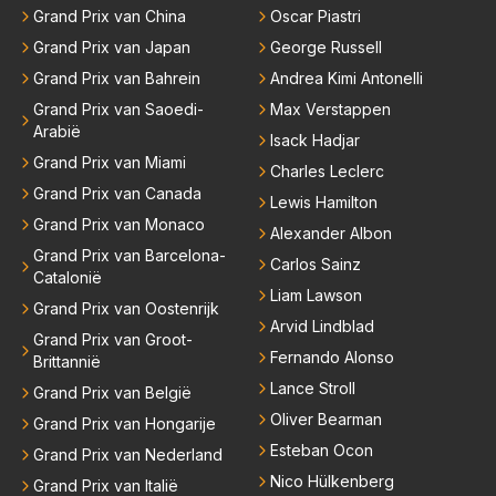
horen zeggen. Eigenlijk nog geen enkele andere cou
Grand Prix van China
Oscar Piastri
ch echt te kort ..
reur...
Grand Prix van Japan
George Russell
Grand Prix van Bahrein
Andrea Kimi Antonelli
Grand Prix van Saoedi-
Max Verstappen
Arabië
Isack Hadjar
Grand Prix van Miami
Charles Leclerc
Grand Prix van Canada
Lewis Hamilton
Grand Prix van Monaco
Alexander Albon
Grand Prix van Barcelona-
Carlos Sainz
Catalonië
Liam Lawson
Grand Prix van Oostenrijk
Arvid Lindblad
Grand Prix van Groot-
Fernando Alonso
Brittannië
Lance Stroll
Grand Prix van België
Oliver Bearman
Grand Prix van Hongarije
Esteban Ocon
Grand Prix van Nederland
Nico Hülkenberg
Grand Prix van Italië