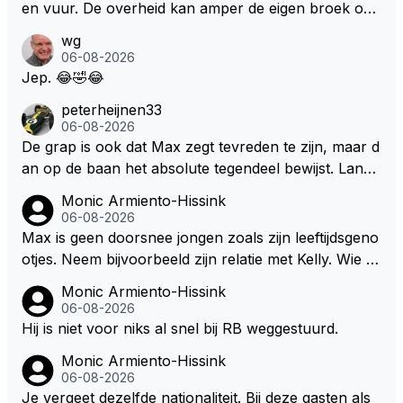
en vuur. De overheid kan amper de eigen broek oph
ouden. De Staat steelt liever, liefst van eigen burger
wg
s. Je kunt de Staat het best vergelijken met de sherif
06-08-2026
f van Nottinghem (Robin Hood) welk achter de bom
Jep. 😂🤣😂
en verscholen de argeloze burger opwacht om he
peterheijnen33
m/haar van zijn laatste zuurverdiende stuiver te ber
06-08-2026
oven. De Staat heeft nooit ooit maar een stuiver in Z
De grap is ook dat Max zegt tevreden te zijn, maar d
andvoort willen investeren en dat zal ook nooit gebe
an op de baan het absolute tegendeel bewijst. Lando
uren. Afdragen van BTW gelden en vergunningen bi
zegt daarentegen juist meer te willen, maar laat het
Monic Armiento-Hissink
j dergelijke sportievefestiviteiten MOET je dan weer
dan eigenlijk niet echt zien. ;)
06-08-2026
wel afstaan, de parasiet.
Max is geen doorsnee jongen zoals zijn leeftijdsgeno
otjes. Neem bijvoorbeeld zijn relatie met Kelly. Wie g
aat er een relatie aan met een vrouw die toch wat ja
Monic Armiento-Hissink
artjes ouder is en al een kleine heeft van een voorm
06-08-2026
alig RB-lid op de leeftijd van 23 jaar? Hij doet dingen
Hij is niet voor niks al snel bij RB weggestuurd.
die leeftijdsgenootjes niet doen en blijft toch heel gew
Monic Armiento-Hissink
oon. Ieder jaar is er in Hongarije een uitje voor zijn t
06-08-2026
eam. Op 28-jarige leeftijd is hij al eigenaar van een su
Je vergeet dezelfde nationaliteit. Bij deze gasten als