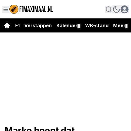
F1
Verstappen
Kalender
WK-stand
Meer
▼
▼
Marko hoopt dat