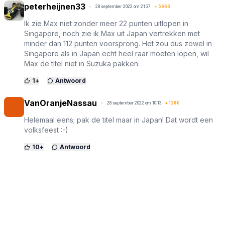
peterheijnen33
28 september 2022 om 21:37
+
5966
Ik zie Max niet zonder meer 22 punten uitlopen in
Singapore, noch zie ik Max uit Japan vertrekken met
minder dan 112 punten voorsprong. Het zou dus zowel in
Singapore als in Japan echt heel raar moeten lopen, wil
Max de titel niet in Suzuka pakken.
1
+
Antwoord
VanOranjeNassau
28 september 2022 om 10:13
+
1280
Helemaal eens; pak de titel maar in Japan! Dat wordt een
volksfeest :-)
10
+
Antwoord