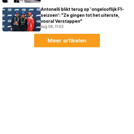
Antonelli blikt terug op 'ongelooflijk F1-
seizoen': "Ze gingen tot het uiterste,
vooral Verstappen"
aug 06, 11:43
Meer artikelen