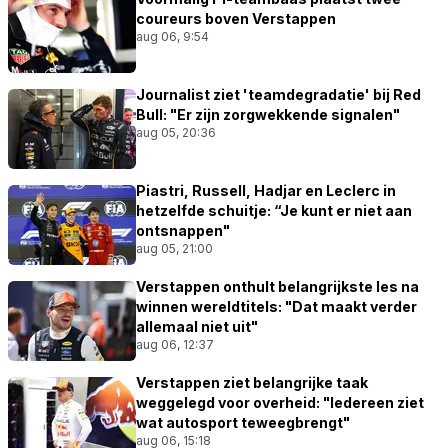
coureurs boven Verstappen
aug 06, 9:54
Journalist ziet 'teamdegradatie' bij Red
Bull: "Er zijn zorgwekkende signalen"
aug 05, 20:36
Piastri, Russell, Hadjar en Leclerc in
hetzelfde schuitje: “Je kunt er niet aan
ontsnappen"
aug 05, 21:00
Verstappen onthult belangrijkste les na
winnen wereldtitels: "Dat maakt verder
allemaal niet uit"
aug 06, 12:37
Verstappen ziet belangrijke taak
weggelegd voor overheid: "Iedereen ziet
wat autosport teweegbrengt"
aug 06, 15:18