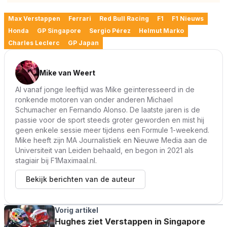
Max Verstappen
Ferrari
Red Bull Racing
F1
F1 Nieuws
Honda
GP Singapore
Sergio Pérez
Helmut Marko
Charles Leclerc
GP Japan
Mike van Weert
Al vanaf jonge leeftijd was Mike geïnteresseerd in de
ronkende motoren van onder anderen Michael
Schumacher en Fernando Alonso. De laatste jaren is de
passie voor de sport steeds groter geworden en mist hij
geen enkele sessie meer tijdens een Formule 1-weekend.
Mike heeft zijn MA Journalistiek en Nieuwe Media aan de
Universiteit van Leiden behaald, en begon in 2021 als
stagiair bij F1Maximaal.nl.
Bekijk berichten van de auteur
Vorig artikel
Hughes ziet Verstappen in Singapore