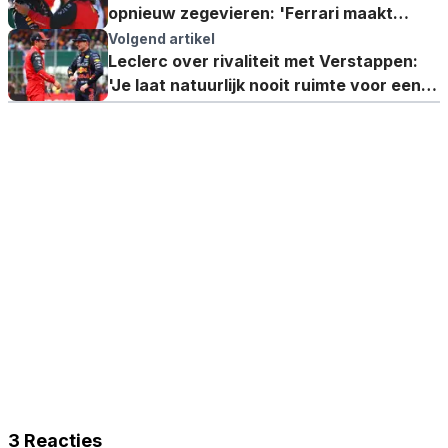
opnieuw zegevieren: 'Ferrari maakt
weinig kans'
Volgend artikel
Leclerc over rivaliteit met Verstappen:
'Je laat natuurlijk nooit ruimte voor een
ander'
3 Reacties