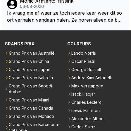
Monic Armiento-Hissink
06-08-2026
Ik vraag me af waar ze toch iedere keer weer dit so
ort verhalen vandaan halen. Ze horen alleen de boa
rdradio's en interviews van Max, die uitgezonden en
gedaan worden als ie nog vol adrenaline zit, maar ni
emand weet wat er zich afspeelt achter gesloten de
GRANDS PRIX
COUREURS
uren. Bovendien werken er 2000 man bij RB en niet
Grand Prix van Australië
Lando Norris
iedereen is vertrokken. Dat er nu een paar jaar acht
Grand Prix van China
Oscar Piastri
er elkaar mensen een andere uitdagingen zoeken of
niet meer in de F1 willen werken is niet zo gek als de
Grand Prix van Japan
George Russell
meesten van hen al sinds dat RB hun intrede deed a
Grand Prix van Bahrein
Andrea Kimi Antonelli
anwezig waren. De mensen die nu een aantal van di
Grand Prix van Saoedi-
Max Verstappen
e lege plaatsen op gaan vullen hebben ook al jaren
Arabië
Isack Hadjar
binnen RB gewerkt en zijn voor Max geen vreemde
Grand Prix van Miami
Charles Leclerc
n meer. Ook andere teams verliezen mensen. Er wo
Grand Prix van Canada
Lewis Hamilton
rdt teveel drama van gemaakt.
Grand Prix van Monaco
Alexander Albon
Grand Prix van Barcelona-
Carlos Sainz
Catalonië