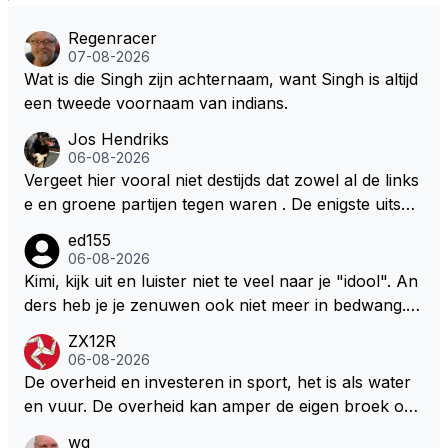
Regenracer
07-08-2026
Wat is die Singh zijn achternaam, want Singh is altijd
een tweede voornaam van indians.
Jos Hendriks
06-08-2026
Vergeet hier vooral niet destijds dat zowel al de links
e en groene partijen tegen waren . De enigste uitspr
aak van een groenlinkse daarnaast bouw er een dak
ed155
over dan kunnen ze hun eigen uitlaat gassen inade
06-08-2026
men maar niet wetende was dat de F1 motor schone
Kimi, kijk uit en luister niet te veel naar je "idool". An
r is dan een normale auto. Dus denk echt niet dat de
ders heb je je zenuwen ook niet meer in bedwang. Zi
ze groene/wollen regering hier de F1 talenten of kar
e Bezechi, Di Antonio.. misschien anders tegen Max/
ZX12R
ters zullen steunen laat staan om een euro in het cir
Marquez/Jos ? Veel gezelliger
06-08-2026
cuit Zandvoort te steken
De overheid en investeren in sport, het is als water
en vuur. De overheid kan amper de eigen broek oph
ouden. De Staat steelt liever, liefst van eigen burger
wg