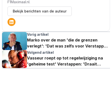
F1Maximaal.nl.
Bekijk berichten van de auteur
Vorig artikel
Marko over de man 'die de grenzen
verlegt': 'Dat was zelfs voor Verstappen
uitzonderlijk'
Volgend artikel
Vasseur roept op tot regelwijziging na
'geheime test' Verstappen: 'Draait
duidelijk om ontwikkeling'