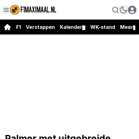
F1
Verstappen
Kalender
WK-stand
Meer
▼
▼
Palmer met uitgebreide