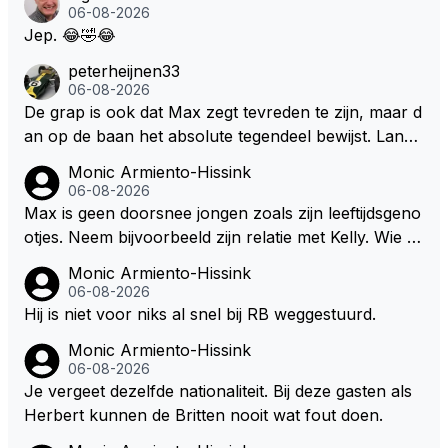
s. Je kunt de Staat het best vergelijken met de sherif
06-08-2026
f van Nottinghem (Robin Hood) welk achter de bom
Jep. 😂🤣😂
en verscholen de argeloze burger opwacht om he
peterheijnen33
m/haar van zijn laatste zuurverdiende stuiver te ber
06-08-2026
oven. De Staat heeft nooit ooit maar een stuiver in Z
De grap is ook dat Max zegt tevreden te zijn, maar d
andvoort willen investeren en dat zal ook nooit gebe
an op de baan het absolute tegendeel bewijst. Lando
uren. Afdragen van BTW gelden en vergunningen bi
zegt daarentegen juist meer te willen, maar laat het
Monic Armiento-Hissink
j dergelijke sportievefestiviteiten MOET je dan weer
dan eigenlijk niet echt zien. ;)
06-08-2026
wel afstaan, de parasiet.
Max is geen doorsnee jongen zoals zijn leeftijdsgeno
otjes. Neem bijvoorbeeld zijn relatie met Kelly. Wie g
aat er een relatie aan met een vrouw die toch wat ja
Monic Armiento-Hissink
artjes ouder is en al een kleine heeft van een voorm
06-08-2026
alig RB-lid op de leeftijd van 23 jaar? Hij doet dingen
Hij is niet voor niks al snel bij RB weggestuurd.
die leeftijdsgenootjes niet doen en blijft toch heel gew
Monic Armiento-Hissink
oon. Ieder jaar is er in Hongarije een uitje voor zijn t
06-08-2026
eam. Op 28-jarige leeftijd is hij al eigenaar van een su
Je vergeet dezelfde nationaliteit. Bij deze gasten als
ccesvol raceteam. Hij is niet alleen speciaal in de aut
Herbert kunnen de Britten nooit wat fout doen.
o maar ook daarbuiten.