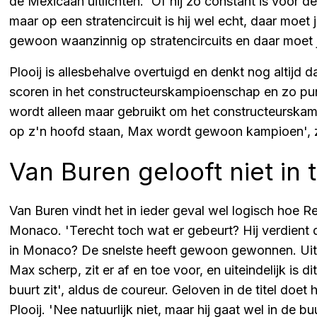
de Mexicaan uitlichten. 'Of hij zo constant is voor d
maar op een stratencircuit is hij wel echt, daar moet j
gewoon waanzinnig op stratencircuits en daar moet
Plooij is allesbehalve overtuigd en denkt nog altij
scoren in het constructeurskampioenschap en zo pun
wordt alleen maar gebruikt om het constructeurskam
op z'n hoofd staan, Max wordt gewoon kampioen', zo 
Van Buren gelooft niet in t
Van Buren vindt het in ieder geval wel logisch hoe Re
Monaco. 'Terecht toch wat er gebeurt? Hij verdient
in Monaco? De snelste heeft gewoon gewonnen. Uitein
Max scherp, zit er af en toe voor, en uiteindelijk is 
buurt zit', aldus de coureur. Geloven in de titel doet h
Plooij. 'Nee natuurlijk niet, maar hij gaat wel in de buu