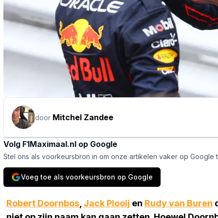
Mitchel Zandee
door
Volg F1Maximaal.nl op Google
Stel ons als voorkeursbron in om onze artikelen vaker op Google 
Voeg toe als voorkeursbron op Google
Robert Doornbos
,
Jack Plooij
en
Rudy van Buren
d
niet op zijn naam kan gaan zetten. Hoewel Doorn