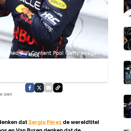
te zien
enken dat
Sergio Pérez
de wereldtitel
bos en Van Buren denken dat de