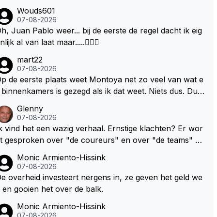
Wouds601
07-08-2026
h, Juan Pablo weer... bij de eerste de regel dacht ik eig
nlijk al van laat maar.....🤦🏻‍♂️
mart22
07-08-2026
p de eerste plaats weet Montoya net zo veel van wat e
 binnenkamers is gezegd als ik dat weet. Niets dus. Dus
e uitspraak "we willen eigenlijk het dubbele!" is gewoon
Glenny
it zijn dikke duim gezogen. Daarnaast heb ik Max en co
07-08-2026
ooit iets anders horen zeggen dan "we hebben een co
k vind het een wazig verhaal. Ernstige klachten? Er wor
tract tot en met 2028" Ik snap dat RBR een verlenging
t gesproken over "de coureurs" en over "de teams" zo
an dat contract wil want dat maakt sponsorcontracten
der dat op enig manier duidelijk wordt gemaakt hoe dez
Monic Armiento-Hissink
en stuk makkelijker maar ik snap nog beter dat Max vo
 standpunten c.q. opvattingen zijn verdeeld. Ik bedoel, h
07-08-2026
r zichzelf geen enkele deur wil dichtgooien, zeker niet
eveel coureurs, 2, 8 of meer? En hoeveel en welke tea
e overheid investeert nergens in, ze geven het geld we
et deze "trut" auto's. Als laatste denk ik dat Max donde
urs hebben ernstige klachten. Oh ja, welk
 en gooien het over de balk.
s goed weet hoe bij andere teams de hazen lopen en w
? Teams vrezen een nadeel. Oh ja, welke? Het enige da
Monic Armiento-Hissink
t hij nu heeft bij Red Bull. Dat het gras niet overal even
 concreet is, is de medewerking van Pirelli. In mijn ogen
07-08-2026