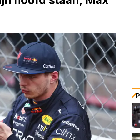
zijn hoofd staan, Max
'
P