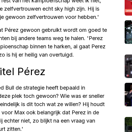
e rest van het kampioenschap weet ik niet,
e zelfvertrouwen echt sky high zijn. Hij is
 je gewoon zelfvertrouwen voor hebben.'
d dat Pérez gewoon gebruikt wordt om goed te
ten bij andere teams weg te halen. 'Perez
pioenschap binnen te harken, al gaat Perez
is hij er heilig van overtuigd.
itel Pérez
d Bull de strategie heeft bepaald in
 deze plek toch gewoon? Wie was er sneller
delijk is dit toch wat ze willen? Hij houdt
dit voor Max ook belangrijk dat Perez in de
ij echter niet, zo blijkt na een vraag van
rt zitten.'