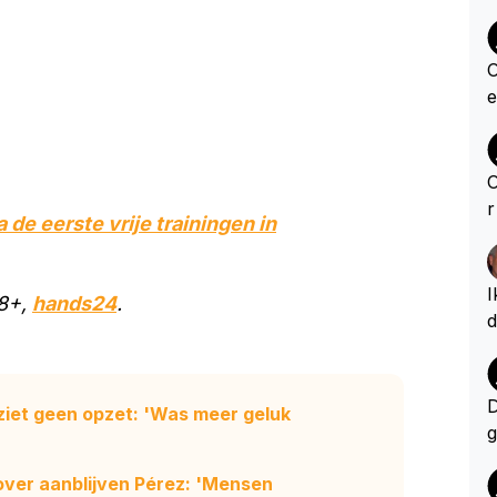
O
e
O
r
 de eerste vrije trainingen in
d
u
n
I
18+,
hands24
.
n
d
v
n
e
e
o
o
D
ziet geen opzet: 'Was meer geluk
m
ms? De coure
g
r
e
a
t
ver aanblijven Pérez: 'Mensen