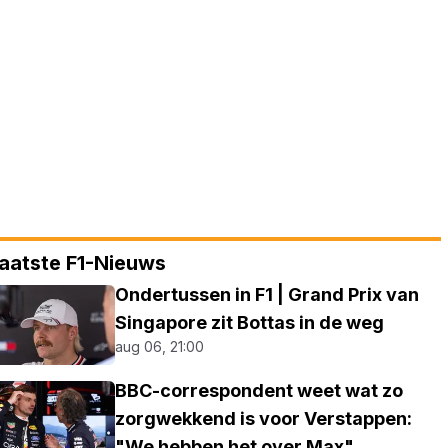
aatste F1-Nieuws
Ondertussen in F1 | Grand Prix van
Singapore zit Bottas in de weg
aug 06, 21:00
BBC-correspondent weet wat zo
zorgwekkend is voor Verstappen:
"We hebben het over Max"