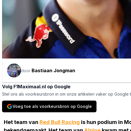
Bastiaan Jongman
door
Volg F1Maximaal.nl op Google
Stel ons als voorkeursbron in om onze artikelen vaker op Google 
Voeg toe als voorkeursbron op Google
Het team van
Red Bull Racing
is hun podium in Mo
bekendgemaakt. Het team van
Alpine
kwam met ee