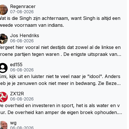
Regenracer
07-08-2026
at is die Singh zijn achternaam, want Singh is altijd een
weede voornaam van indians.
Jos Hendriks
06-08-2026
ergeet hier vooral niet destijds dat zowel al de linkse en
roene partijen tegen waren . De enigste uitspraak van e
n groenlinkse daarnaast bouw er een dak over dan kun
ed155
en ze hun eigen uitlaat gassen inademen maar niet wet
06-08-2026
nde was dat de F1 motor schoner is dan een normale a
imi, kijk uit en luister niet te veel naar je "idool". Anders
to. Dus denk echt niet dat deze groene/wollen regering
eb je je zenuwen ook niet meer in bedwang. Zie Bezech
ier de F1 talenten of karters zullen steunen laat staan o
, Di Antonio.. misschien anders tegen Max/Marquez/Jos
ZX12R
m een euro in het circuit Zandvoort te steken
 Veel gezelliger
06-08-2026
e overheid en investeren in sport, het is als water en v
ur. De overheid kan amper de eigen broek ophouden.
e Staat steelt liever, liefst van eigen burgers. Je kunt de
wg
taat het best vergelijken met de sheriff van Nottinghem
06-08-2026