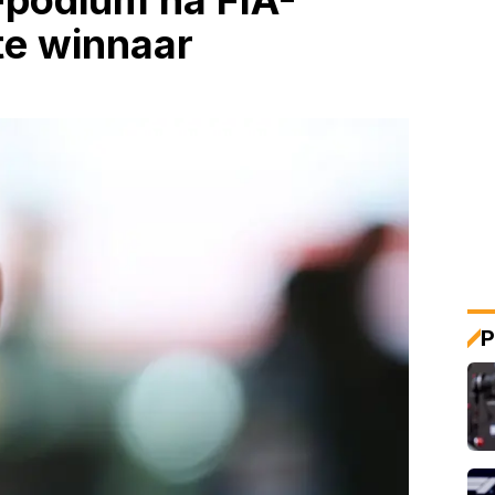
-podium na FIA-
te winnaar
P