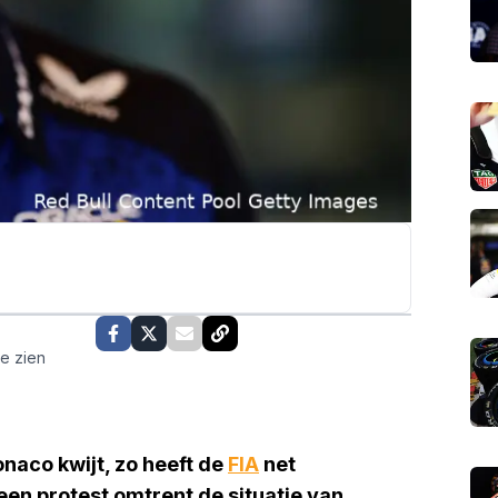
te zien
naco kwijt, zo heeft de
FIA
net
n protest omtrent de situatie van