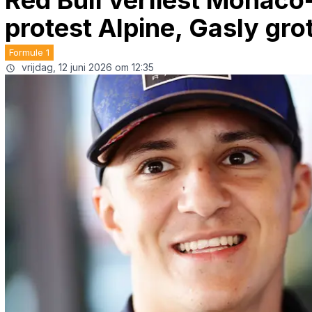
Red Bull verliest Monaco
protest Alpine, Gasly gro
Formule 1
vrijdag, 12 juni 2026 om 12:35