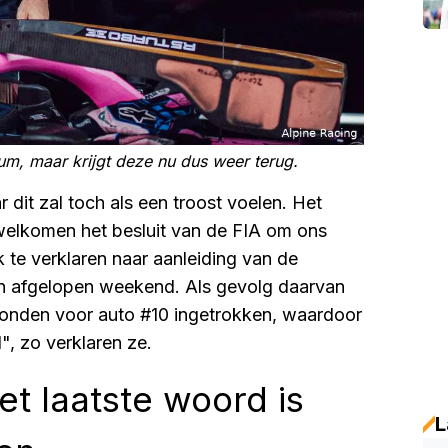
ium, maar krijgt deze nu dus weer terug.
it zal toch als een troost voelen. Het
rwelkomen het besluit van de FIA om ons
k te verklaren naar aanleiding van de
an afgelopen weekend. Als gevolg daarvan
econden voor auto #10 ingetrokken, waardoor
", zo verklaren ze.
t laatste woord is
L