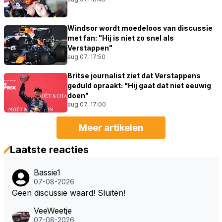
Windsor wordt moedeloos van discussie
met fan: "Hij is niet zo snel als
Verstappen"
aug 07, 17:50
Britse journalist ziet dat Verstappens
geduld opraakt: "Hij gaat dat niet eeuwig
doen"
aug 07, 17:00
Meer artikelen
Laatste reacties
Bassie1
07-08-2026
Geen discussie waard! Sluiten!
VeeWeetje
07-08-2026