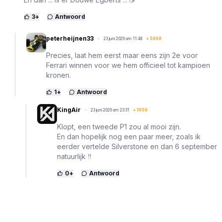
3
+
Antwoord
peterheijnen33
23 juni 2026 om 11:48
+
5968
Precies, laat hem eerst maar eens zijn 2e voor
Ferrari winnen voor we hem officieel tot kampioen
kronen.
1
+
Antwoord
KingAir
23 juni 2026 om 23:31
+
1059
Klopt, een tweede P1 zou al mooi zijn.
En dan hopelijk nog een paar meer, zoals ik
eerder vertelde Silverstone en dan 6 september
natuurlijk ‼️
0
+
Antwoord