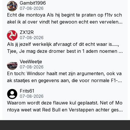
Gambit1996
milton, hahahaha. Latifi pakt ze allemaal met de oge
07-08-2026
n dicht met als onbetwiste nummer 2 of GOATINES
Echt die montoya Als hij begint te praten op f1tv sch
S Lawson natuurlijk 😂😂😂😂😂
akel ik al over vindt het gewoon echt een vervelend
mannetje met zijn geblaas alsof hij het allemaal wel
ZX12R
weet 🤮🤮
07-08-2026
Als jij jezelf werkelijk afvraagt of dit echt waar is.....,
Tjee, Je mag deze dromer best in 1 adem noemen m
et bv een Hans Christian Andersen. Enorme drang n
VeeWeetje
aar voordragen uit eigen geest. Kan mij voorstellen d
07-08-2026
at je het leuk vindt sprookjes te luisteren maar heb jij
En toch: Windsor haalt met zijn argumenten, ook va
jezelf dan ook wel eens afgevraagd of de dappere b
ak staatjes en gegevens aan, die voor normale F1-fa
oswachter werkelijk Roodkapje uit de buik van de bo
ns niet te verkrijgen of te snappen zijn. Iets met "co
Frits61
ze wolff gesneden heeft?
okies made of your own dough" 🤣
07-08-2026
Waarom wordt deze flauwe kul geplaatst. Net of Mo
ntoya weet wat Red Bull en Verstappen achter geslo
ten deuren bespreken.