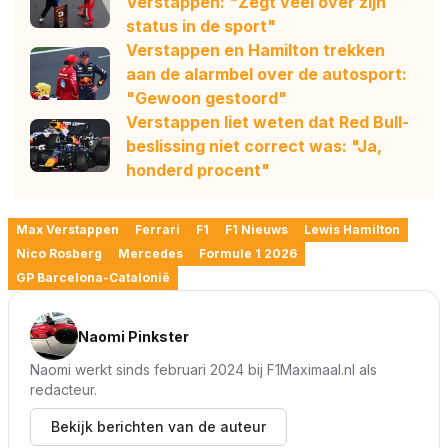
Verstappen: "Zegt veel over zijn
status in de sport"
Verstappen en Hamilton trekken
aan de alarmbel over de autosport:
"Gewoon gestoord"
Verstappen liet weten dat Red Bull-
beslissing niet correct was: "Ja,
honderd procent"
Max Verstappen
Ferrari
F1
F1 Nieuws
Lewis Hamilton
Nico Rosberg
Mercedes
Formule 1 2026
GP Barcelona-Catalonië
Naomi Pinkster
Naomi werkt sinds februari 2024 bij F1Maximaal.nl als
redacteur.
Bekijk berichten van de auteur