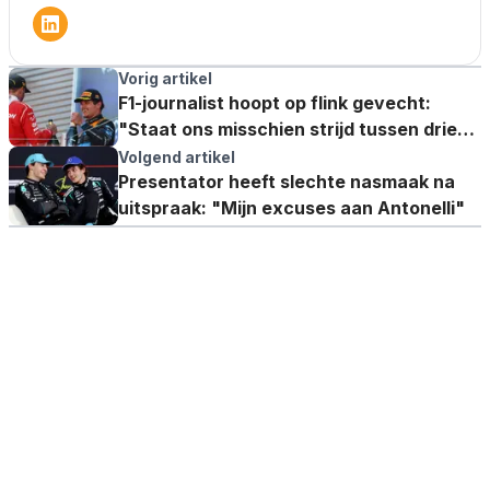
Vorig artikel
F1-journalist hoopt op flink gevecht:
"Staat ons misschien strijd tussen drie
teams te wachten"
Volgend artikel
Presentator heeft slechte nasmaak na
uitspraak: "Mijn excuses aan Antonelli"