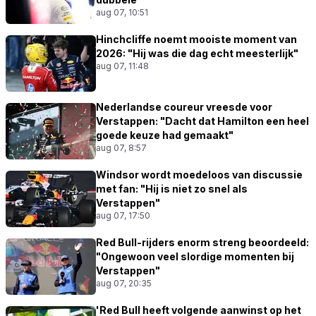
aug 07, 10:51
Hinchcliffe noemt mooiste moment van
2026: "Hij was die dag echt meesterlijk"
aug 07, 11:48
Nederlandse coureur vreesde voor
Verstappen: "Dacht dat Hamilton een heel
goede keuze had gemaakt"
aug 07, 8:57
Windsor wordt moedeloos van discussie
met fan: "Hij is niet zo snel als
Verstappen"
aug 07, 17:50
Red Bull-rijders enorm streng beoordeeld:
"Ongewoon veel slordige momenten bij
Verstappen"
aug 07, 20:35
'Red Bull heeft volgende aanwinst op het