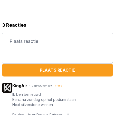
3 Reacties
PLAATS REACTIE
KingAir
22 juni 2026 om 23:01
+
1059
Ik ben benieuwd
Eerst nu zondag op het podium staan.
Next silverstone winnen
En dan ... is er Douwe Egberts ... ☕️