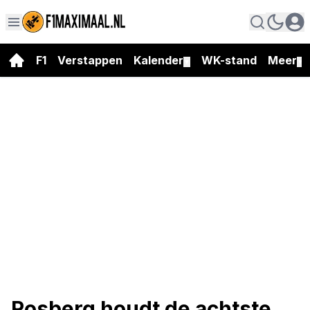
F1
Verstappen
Kalender
WK-stand
Meer
▼
▼
Rosberg houdt de achtste