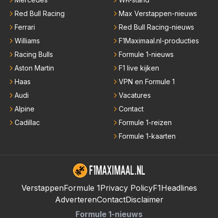
Red Bull Racing
Max Verstappen-nieuws
Ferrari
Red Bull Racing-nieuws
Williams
F1Maximaal.nl-producties
Racing Bulls
Formule 1-nieuws
Aston Martin
F1 live kijken
Haas
VPN en Formule 1
Audi
Vacatures
Alpine
Contact
Cadillac
Formule 1-reizen
Formule 1-kaarten
Verstappen
Formule 1
Privacy Policy
F1Headlines
Adverteren
Contact
Disclaimer
Formule 1-nieuws