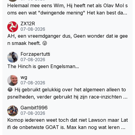
Helemaal mee eens Wim, Hij heeft net als Olav Mol s
oms een wat "dwingende mening" Het kan best dat
de fan in kwestie probeerde een vergelijkbaar gevoe
ZX12R
l bij Windsor op te roepen. Maar in een tijd zonder r
07-08-2026
aces zijn dit leuke berichtjes
AH, een vreemdganger dus, Geen wonder dat ie gee
n smaak heeft. 😜
Forzapertutti
07-08-2026
The Hinch is geen Engelsman...
wg
07-08-2026
😂 Hij gebruikt gelukkig over het algemeen alleen to
psnelheden, verder gebruikt hij zijn race-inzichten q
ua rotatie, baangebruik, etc. Alleen snelheid in of uit
Gambit1996
een bocht zegt helemaal niets, dus wat dat betreft h
07-08-2026
eeft hij sowieso gelijk 😂.
Komop iedereen weet toch dat niet Lawson maar Lat
ifi de onbetwiste GOAT is. Max kan nog wat leren va
n hem En iedereen maar zeggen Schumacher of Ha