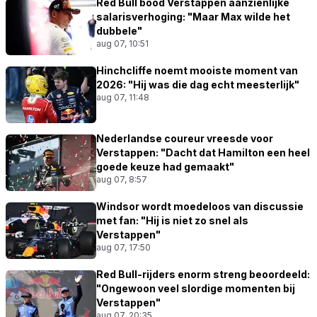
Red Bull bood Verstappen aanzienlijke
salarisverhoging: "Maar Max wilde het
dubbele"
aug 07, 10:51
Hinchcliffe noemt mooiste moment van
2026: "Hij was die dag echt meesterlijk"
aug 07, 11:48
Nederlandse coureur vreesde voor
Verstappen: "Dacht dat Hamilton een heel
goede keuze had gemaakt"
aug 07, 8:57
Windsor wordt moedeloos van discussie
met fan: "Hij is niet zo snel als
Verstappen"
aug 07, 17:50
Red Bull-rijders enorm streng beoordeeld:
"Ongewoon veel slordige momenten bij
Verstappen"
aug 07, 20:35