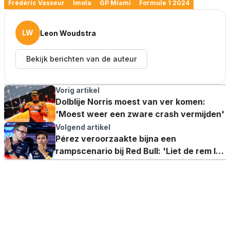
Frédéric Vasseur
Imola
GP Miami
Formule 1 2024
LW
Leon Woudstra
Bekijk berichten van de auteur
Vorig artikel
Dolblije Norris moest van ver komen:
'Moest weer een zware crash vermijden'
Volgend artikel
Pérez veroorzaakte bijna een
rampscenario bij Red Bull: 'Liet de rem los
om Verstappen niet te raken'