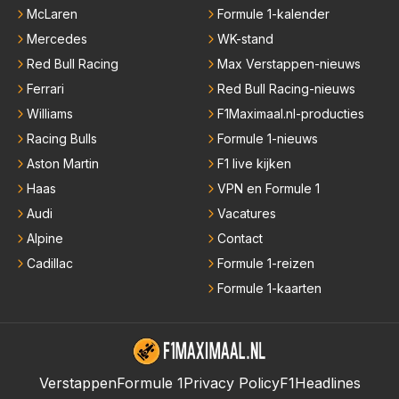
McLaren
Formule 1-kalender
Mercedes
WK-stand
Red Bull Racing
Max Verstappen-nieuws
Ferrari
Red Bull Racing-nieuws
Williams
F1Maximaal.nl-producties
Racing Bulls
Formule 1-nieuws
Aston Martin
F1 live kijken
Haas
VPN en Formule 1
Audi
Vacatures
Alpine
Contact
Cadillac
Formule 1-reizen
Formule 1-kaarten
Verstappen
Formule 1
Privacy Policy
F1Headlines