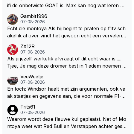
ifi de onbetwiste GOAT is. Max kan nog wat leren va
n hem En iedereen maar zeggen Schumacher of Ha
Gambit1996
milton, hahahaha. Latifi pakt ze allemaal met de oge
07-08-2026
n dicht met als onbetwiste nummer 2 of GOATINES
Echt die montoya Als hij begint te praten op f1tv sch
S Lawson natuurlijk 😂😂😂😂😂
akel ik al over vindt het gewoon echt een vervelend
mannetje met zijn geblaas alsof hij het allemaal wel
ZX12R
weet 🤮🤮
07-08-2026
Als jij jezelf werkelijk afvraagt of dit echt waar is.....,
Tjee, Je mag deze dromer best in 1 adem noemen m
et bv een Hans Christian Andersen. Enorme drang n
VeeWeetje
aar voordragen uit eigen geest. Kan mij voorstellen d
07-08-2026
at je het leuk vindt sprookjes te luisteren maar heb jij
En toch: Windsor haalt met zijn argumenten, ook va
jezelf dan ook wel eens afgevraagd of de dappere b
ak staatjes en gegevens aan, die voor normale F1-fa
oswachter werkelijk Roodkapje uit de buik van de bo
ns niet te verkrijgen of te snappen zijn. Iets met "co
Frits61
ze wolff gesneden heeft?
okies made of your own dough" 🤣
07-08-2026
Waarom wordt deze flauwe kul geplaatst. Net of Mo
ntoya weet wat Red Bull en Verstappen achter geslo
ten deuren bespreken.