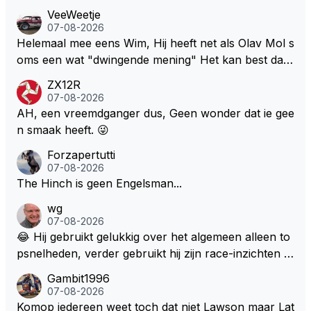
VeeWeetje
07-08-2026
Helemaal mee eens Wim, Hij heeft net als Olav Mol s
oms een wat "dwingende mening" Het kan best dat
de fan in kwestie probeerde een vergelijkbaar gevoe
ZX12R
l bij Windsor op te roepen. Maar in een tijd zonder r
07-08-2026
aces zijn dit leuke berichtjes
AH, een vreemdganger dus, Geen wonder dat ie gee
n smaak heeft. 😜
Forzapertutti
07-08-2026
The Hinch is geen Engelsman...
wg
07-08-2026
😂 Hij gebruikt gelukkig over het algemeen alleen to
psnelheden, verder gebruikt hij zijn race-inzichten q
ua rotatie, baangebruik, etc. Alleen snelheid in of uit
Gambit1996
een bocht zegt helemaal niets, dus wat dat betreft h
07-08-2026
eeft hij sowieso gelijk 😂.
Komop iedereen weet toch dat niet Lawson maar Lat