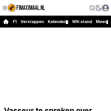
F1
Verstappen
Kalender
WK-stand
Meer
▼
▼
Vasseur te spreken over