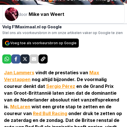
Mike van Weert
door
Volg F1Maximaal.nl op Google
Stel ons als voorkeursbron in om onze artikelen vaker op Google te zien
Voeg toe als voorkeursbron op Google
Jan Lammers
vindt de prestaties van
Max
Verstappen
nog altijd bijzonder. De voormalig
coureur denkt dat
Sergio Pérez
en de Grand Prix
van Groot-Brittannië laten zien dat de dominantie
van de Nederlander absoluut niet vanzelfsprekend
is.
McLaren
wist een grote stap te zetten en de
coureur van
Red Bull Racing
onder druk te zetten op
de zaterdag en de zondag. Dat de Britse renstal de
auto van Red Bull als inspiratie heeft gezien, vindt