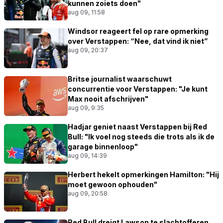
kunnen zoiets doen"
aug 09, 11:58
Windsor reageert fel op rare opmerking
over Verstappen: “Nee, dat vind ik niet”
aug 09, 20:37
Britse journalist waarschuwt
concurrentie voor Verstappen: "Je kunt
Max nooit afschrijven"
aug 09, 9:35
Hadjar geniet naast Verstappen bij Red
Bull: "Ik voel nog steeds die trots als ik de
garage binnenloop"
aug 09, 14:39
Herbert hekelt opmerkingen Hamilton: "Hij
moet gewoon ophouden"
aug 09, 20:58
Red Bull dreigt Lawson te slachtofferen