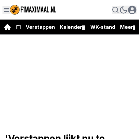
F1
Verstappen
Kalender
WK-stand
Meer
▼
▼
'Verstappen lijkt nu te