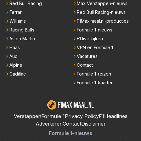
Red Bull Racing
Max Verstappen-nieuws
Ferrari
Red Bull Racing-nieuws
Williams
F1Maximaal.nl-producties
Racing Bulls
Formule 1-nieuws
Aston Martin
F1 live kijken
Haas
VPN en Formule 1
Audi
Vacatures
Alpine
Contact
Cadillac
Formule 1-reizen
Formule 1-kaarten
Verstappen
Formule 1
Privacy Policy
F1Headlines
Adverteren
Contact
Disclaimer
Formule 1-nieuws