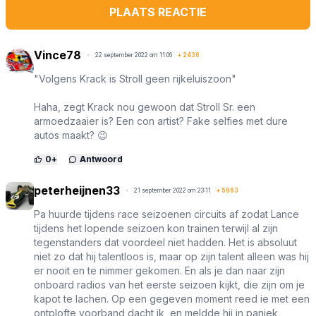
PLAATS REACTIE
Vince78
22 september 2022 om 11:06
+
2436
"Volgens Krack is Stroll geen rijkeluiszoon"
Haha, zegt Krack nou gewoon dat Stroll Sr. een
armoedzaaier is? Een con artist? Fake selfies met dure
autos maakt? 😉
0
+
Antwoord
peterheijnen33
21 september 2022 om 23:11
+
5963
Pa huurde tijdens race seizoenen circuits af zodat Lance
tijdens het lopende seizoen kon trainen terwijl al zijn
tegenstanders dat voordeel niet hadden. Het is absoluut
niet zo dat hij talentloos is, maar op zijn talent alleen was hij
er nooit en te nimmer gekomen. En als je dan naar zijn
onboard radios van het eerste seizoen kijkt, die zijn om je
kapot te lachen. Op een gegeven moment reed ie met een
ontplofte voorband dacht ik, en meldde hij in paniek