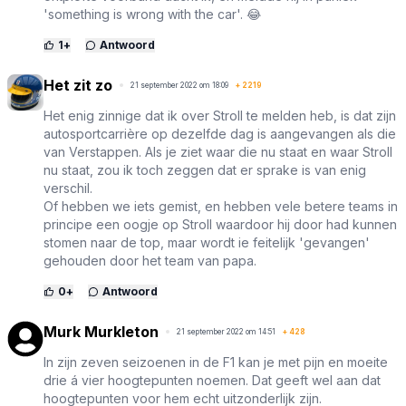
'something is wrong with the car'. 😂
1
+
Antwoord
Het zit zo
21 september 2022 om 18:09
+
2219
Het enig zinnige dat ik over Stroll te melden heb, is dat zijn
autosportcarrière op dezelfde dag is aangevangen als die
van Verstappen. Als je ziet waar die nu staat en waar Stroll
nu staat, zou ik toch zeggen dat er sprake is van enig
verschil.
Of hebben we iets gemist, en hebben vele betere teams in
principe een oogje op Stroll waardoor hij door had kunnen
stomen naar de top, maar wordt ie feitelijk 'gevangen'
gehouden door het team van papa.
0
+
Antwoord
Murk Murkleton
21 september 2022 om 14:51
+
428
In zijn zeven seizoenen in de F1 kan je met pijn en moeite
drie á vier hoogtepunten noemen. Dat geeft wel aan dat
hoogtepunten voor hem echt uitzonderlijk zijn.