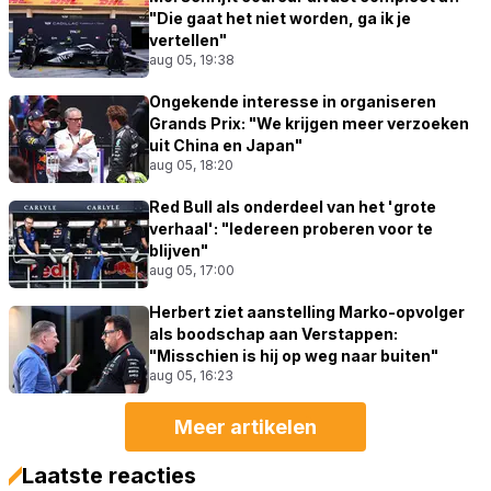
"Die gaat het niet worden, ga ik je
vertellen"
aug 05, 19:38
Ongekende interesse in organiseren
Grands Prix: "We krijgen meer verzoeken
uit China en Japan"
aug 05, 18:20
Red Bull als onderdeel van het 'grote
verhaal': "Iedereen proberen voor te
blijven"
aug 05, 17:00
Herbert ziet aanstelling Marko-opvolger
als boodschap aan Verstappen:
"Misschien is hij op weg naar buiten"
aug 05, 16:23
Meer artikelen
Laatste reacties