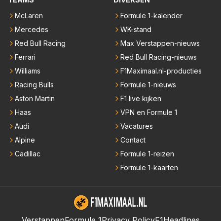
McLaren
Formule 1-kalender
Mercedes
WK-stand
Red Bull Racing
Max Verstappen-nieuws
Ferrari
Red Bull Racing-nieuws
Williams
F1Maximaal.nl-producties
Racing Bulls
Formule 1-nieuws
Aston Martin
F1 live kijken
Haas
VPN en Formule 1
Audi
Vacatures
Alpine
Contact
Cadillac
Formule 1-reizen
Formule 1-kaarten
Verstappen
Formule 1
Privacy Policy
F1Headlines