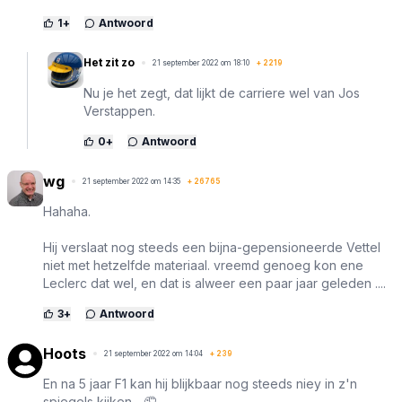
1
+
Antwoord
Het zit zo
21 september 2022 om 18:10
+
2219
Nu je het zegt, dat lijkt de carriere wel van Jos
Verstappen.
0
+
Antwoord
wg
21 september 2022 om 14:35
+
26765
Hahaha.
Hij verslaat nog steeds een bijna-gepensioneerde Vettel
niet met hetzelfde materiaal. vreemd genoeg kon ene
Leclerc dat wel, en dat is alweer een paar jaar geleden ....
3
+
Antwoord
Hoots
21 september 2022 om 14:04
+
239
En na 5 jaar F1 kan hij blijkbaar nog steeds niey in z'n
spiegels kijken... 🤦