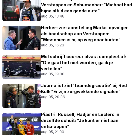
Verstappen en Schumacher: "Michael had
bijna altijd een goede auto"
aug 05, 13:48
Herbert ziet aanstelling Marko-opvolger
als boodschap aan Verstappen:
"Misschien is hij op weg naar buiten"
aug 05, 16:23
Mol schrijft coureur alvast compleet af:
"Die gaat het niet worden, ga ik je
vertellen"
aug 05, 19:38
Journalist ziet 'teamdegradatie' bij Red
Bull: "Er zijn zorgwekkende signalen"
aug 05, 20:36
Piastri, Russell, Hadjar en Leclerc in
dezelfde schuit: “Je kunt er niet aan
ontsnappen"
aug 05, 21:00