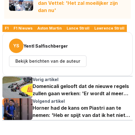
dan Vettel: 'Het zal moeilijker zijn
dan nu'
F1
F1 Nieuws
Aston Martin
Lance Stroll
Lawrence Stroll
YS
Yentl Salfischberger
Bekijk berichten van de auteur
Vorig artikel
Domenicali gelooft dat de nieuwe regels
zullen gaan werken: 'Er wordt al meer
gevochten'
Volgend artikel
Horner had de kans om Piastri aan te
nemen: 'Heb er spijt van dat ik het niet
deed'