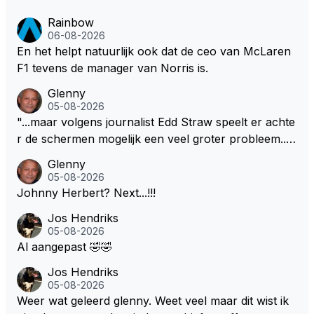
Rainbow
06-08-2026
En het helpt natuurlijk ook dat de ceo van McLaren
F1 tevens de manager van Norris is.
Glenny
05-08-2026
"...maar volgens journalist Edd Straw speelt er achte
r de schermen mogelijk een veel groter probleem..."
Ik weet het, ik zou er onderhand toch een beetje teg
Glenny
en moeten kunnen! Sh.t, helaas... Pfff.
05-08-2026
Johnny Herbert? Next...!!!
Jos Hendriks
05-08-2026
Al aangepast 🤣🤣
Jos Hendriks
05-08-2026
Weer wat geleerd glenny. Weet veel maar dit wist ik