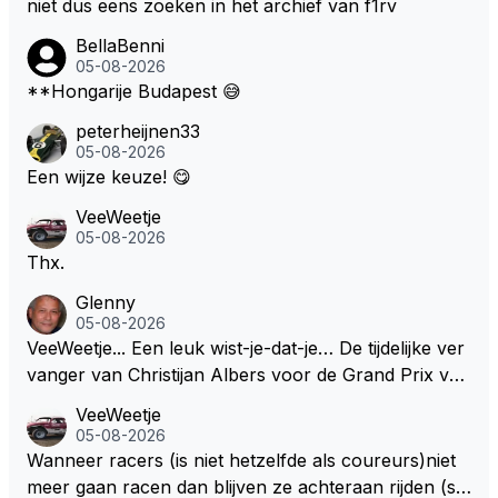
niet dus eens zoeken in het archief van f1rv
BellaBenni
05-08-2026
**Hongarije Budapest 😅
peterheijnen33
05-08-2026
Een wijze keuze! 😋
VeeWeetje
05-08-2026
Thx.
Glenny
05-08-2026
VeeWeetje... Een leuk wist-je-dat-je… De tijdelijke ver
vanger van Christijan Albers voor de Grand Prix van
Europa op de Nürburgring in 2007 was testrijder Ma
VeeWeetje
rkus Winkelhock. Vanaf de race daarna werd het st
05-08-2026
oeltje definitief overgenomen door Sakon Yamamot
Wanneer racers (is niet hetzelfde als coureurs)niet
o. Na 2 rondes gokte Markus Winkelhock goed (hij k
meer gaan racen dan blijven ze achteraan rijden (so