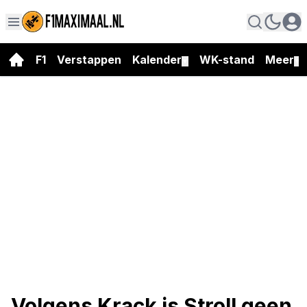
F1
Verstappen
Kalender
WK-stand
Meer
▼
▼
Volgens Krack is Stroll geen