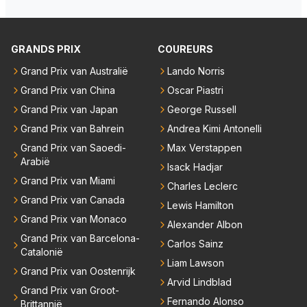
oos regenbanden) en reed zelfs 6 ronden aan kop.
ms met een tankslang), en worden ze chagrijnige F1
Dat was ook de enige keer dat een Spyker ooit aan
analisten bij een vaag omroepbedrijf.
kop reed. Toen de rest van het veld ook regenband
GRANDS PRIX
COUREURS
en had, werd hij helaas aan alle kanten door iederee
n achterhaald. Hij moest later opgeven vanwege een
Grand Prix van Australië
Lando Norris
technisch mankement. Het was ook de enige keer d
Grand Prix van China
Oscar Piastri
at Markus Winkelhock een officiële Formule 1 race r
Grand Prix van Japan
George Russell
eed; hij vertrok daarna...
Grand Prix van Bahrein
Andrea Kimi Antonelli
Grand Prix van Saoedi-
Max Verstappen
Arabië
Isack Hadjar
Grand Prix van Miami
Charles Leclerc
Grand Prix van Canada
Lewis Hamilton
Grand Prix van Monaco
Alexander Albon
Grand Prix van Barcelona-
Carlos Sainz
Catalonië
Liam Lawson
Grand Prix van Oostenrijk
Arvid Lindblad
Grand Prix van Groot-
Fernando Alonso
Brittannië