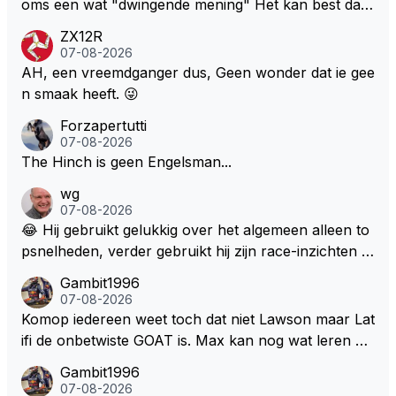
oms een wat "dwingende mening" Het kan best dat
de fan in kwestie probeerde een vergelijkbaar gevoe
ZX12R
l bij Windsor op te roepen. Maar in een tijd zonder r
07-08-2026
aces zijn dit leuke berichtjes
AH, een vreemdganger dus, Geen wonder dat ie gee
n smaak heeft. 😜
Forzapertutti
07-08-2026
The Hinch is geen Engelsman...
wg
07-08-2026
😂 Hij gebruikt gelukkig over het algemeen alleen to
psnelheden, verder gebruikt hij zijn race-inzichten q
ua rotatie, baangebruik, etc. Alleen snelheid in of uit
Gambit1996
een bocht zegt helemaal niets, dus wat dat betreft h
07-08-2026
eeft hij sowieso gelijk 😂.
Komop iedereen weet toch dat niet Lawson maar Lat
ifi de onbetwiste GOAT is. Max kan nog wat leren va
n hem En iedereen maar zeggen Schumacher of Ha
Gambit1996
milton, hahahaha. Latifi pakt ze allemaal met de oge
07-08-2026