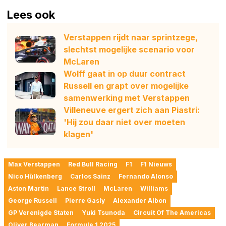
Lees ook
Verstappen rijdt naar sprintzege,
slechtst mogelijke scenario voor
McLaren
Wolff gaat in op duur contract
Russell en grapt over mogelijke
samenwerking met Verstappen
Villeneuve ergert zich aan Piastri:
'Hij zou daar niet over moeten
klagen'
Max Verstappen
Red Bull Racing
F1
F1 Nieuws
Nico Hülkenberg
Carlos Sainz
Fernando Alonso
Aston Martin
Lance Stroll
McLaren
Williams
George Russell
Pierre Gasly
Alexander Albon
GP Verenigde Staten
Yuki Tsunoda
Circuit Of The Americas
Oliver Bearman
Formule 1 2025