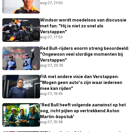
aug 07, 21:00
Windsor wordt moedeloos van discussie
met fan: "Hij is niet zo snel als
Verstappen"
aug 07, 17:50
Red Bull-rijders enorm streng beoordeeld:
"Ongewoon veel slordige momenten bij
Verstappen"
aug 07, 20:35
FIA met andere visie dan Verstappen:
"Mogen geen auto's zijn waar iedereen
mee kan rijden"
aug 07, 19:45
'Red Bull heeft volgende aanwinst op het
oog, richt pijlen op vertrekkend Aston
Martin-kopstuk'
aug 07, 15:38