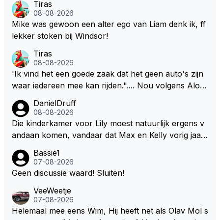
Tiras
08-08-2026
Mike was gewoon een alter ego van Liam denk ik, ff
lekker stoken bij Windsor!
Tiras
08-08-2026
'Ik vind het een goede zaak dat het geen auto's zijn
waar iedereen mee kan rijden.".... Nou volgens Alon
so kan onder deze nieuwe (m.n. energie) regelemen
DanielDruff
ten zelfs zijn Engineer deze auto nu besturen.
08-08-2026
Die kinderkamer voor Lily moest natuurlijk ergens v
andaan komen, vandaar dat Max en Kelly vorig jaar
een zeer exclusief appartement hebben gekocht in
Bassie1
Monaco. Naar verluid hebben ze daar zo'n 75 miljo
07-08-2026
en euro voor af mogen tikken. Wat daarbij me nog h
Geen discussie waard! Sluiten!
et meeste verbaasd is dat de gehele Nederlandse ro
VeeWeetje
ddelpers en de RTL Boulevards van deze wereld dit
07-08-2026
uitermate belangrijke nieuws volledig hebben gemist.
Helemaal mee eens Wim, Hij heeft net als Olav Mol s