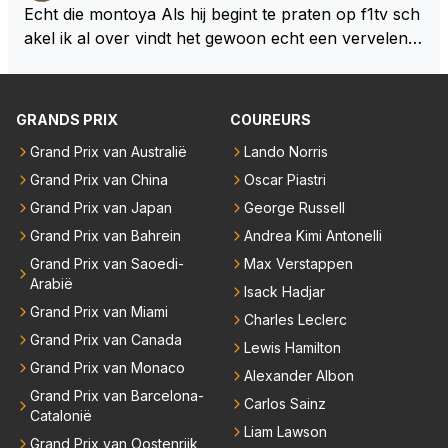
n dicht met als onbetwiste nummer 2 of GOATINES
Echt die montoya Als hij begint te praten op f1tv sch
S Lawson natuurlijk 😂😂😂😂😂
akel ik al over vindt het gewoon echt een vervelend
mannetje met zijn geblaas alsof hij het allemaal wel
weet 🤮🤮
GRANDS PRIX
COUREURS
Grand Prix van Australië
Lando Norris
Grand Prix van China
Oscar Piastri
Grand Prix van Japan
George Russell
Grand Prix van Bahrein
Andrea Kimi Antonelli
Grand Prix van Saoedi-
Max Verstappen
Arabië
Isack Hadjar
Grand Prix van Miami
Charles Leclerc
Grand Prix van Canada
Lewis Hamilton
Grand Prix van Monaco
Alexander Albon
Grand Prix van Barcelona-
Carlos Sainz
Catalonië
Liam Lawson
Grand Prix van Oostenrijk