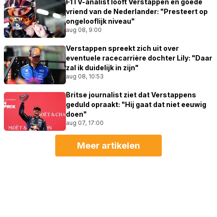
F1TV-analist looft Verstappen en goede
vriend van de Nederlander: "Presteert op
ongelooflijk niveau"
aug 08, 9:00
Verstappen spreekt zich uit over
eventuele racecarrière dochter Lily: "Daar
zal ik duidelijk in zijn"
aug 08, 10:53
Britse journalist ziet dat Verstappens
geduld opraakt: "Hij gaat dat niet eeuwig
doen"
aug 07, 17:00
Meer artikelen