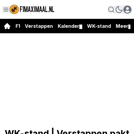
F1
Verstappen
Kalender
WK-stand
Meer
▼
▼
WK-stand | Verstappen pakt