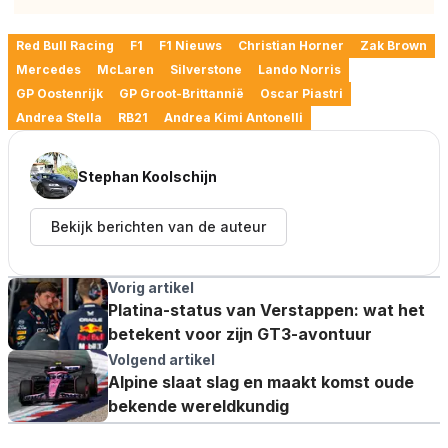
Red Bull Racing
F1
F1 Nieuws
Christian Horner
Zak Brown
Mercedes
McLaren
Silverstone
Lando Norris
GP Oostenrijk
GP Groot-Brittannië
Oscar Piastri
Andrea Stella
RB21
Andrea Kimi Antonelli
Stephan Koolschijn
Bekijk berichten van de auteur
Vorig artikel
Platina-status van Verstappen: wat het
betekent voor zijn GT3-avontuur
Volgend artikel
Alpine slaat slag en maakt komst oude
bekende wereldkundig