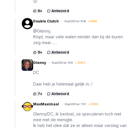
😉
6
+
Antwoord
Double Clutch
04 juli 2025 om 10:49
+
6040
@Glenny,
Klopt, maar vele malen minder dan bij de buren
zeg maar……
9
+
Antwoord
Glenny
04 juli 2025 om 10:53
+
20013
DC
Daar heb je helemaal gelijk in...!
7
+
Antwoord
MaxMaximaal
04 juli 2025 om 11:07
+
13955
Glenny/DC, ik bedoel, ze speculeren toch niet
mee met de menigte.
Ik heb het idee dat ze er alleen maar verslag van