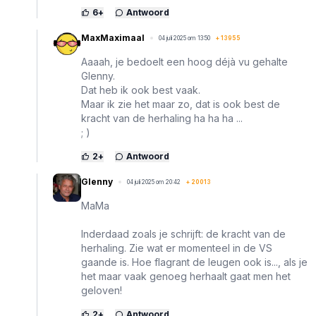
6
+
Antwoord
MaxMaximaal
04 juli 2025 om 13:50
+
13955
Aaaah, je bedoelt een hoog déjà vu gehalte
Glenny.
Dat heb ik ook best vaak.
Maar ik zie het maar zo, dat is ook best de
kracht van de herhaling ha ha ha ...
; )
2
+
Antwoord
Glenny
04 juli 2025 om 20:42
+
20013
MaMa
Inderdaad zoals je schrijft: de kracht van de
herhaling. Zie wat er momenteel in de VS
gaande is. Hoe flagrant de leugen ook is..., als je
het maar vaak genoeg herhaalt gaat men het
geloven!
2
+
Antwoord