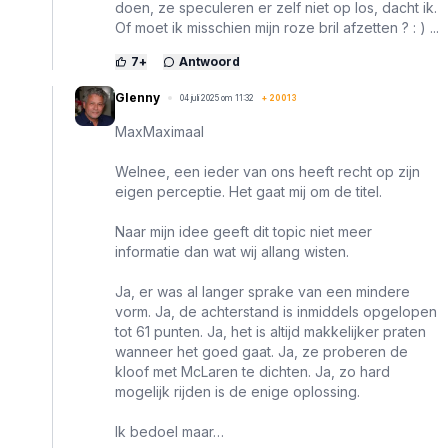
doen, ze speculeren er zelf niet op los, dacht ik.
Of moet ik misschien mijn roze bril afzetten ? : ) ...
7
+
Antwoord
Glenny
04 juli 2025 om 11:32
+
20013
MaxMaximaal
Welnee, een ieder van ons heeft recht op zijn
eigen perceptie. Het gaat mij om de titel.
Naar mijn idee geeft dit topic niet meer
informatie dan wat wij allang wisten.
Ja, er was al langer sprake van een mindere
vorm. Ja, de achterstand is inmiddels opgelopen
tot 61 punten. Ja, het is altijd makkelijker praten
wanneer het goed gaat. Ja, ze proberen de
kloof met McLaren te dichten. Ja, zo hard
mogelijk rijden is de enige oplossing.
Ik bedoel maar…