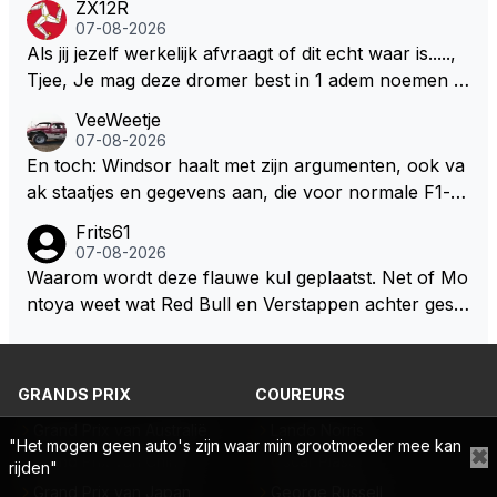
ZX12R
weet 🤮🤮
07-08-2026
Als jij jezelf werkelijk afvraagt of dit echt waar is.....,
Tjee, Je mag deze dromer best in 1 adem noemen m
et bv een Hans Christian Andersen. Enorme drang n
VeeWeetje
aar voordragen uit eigen geest. Kan mij voorstellen d
07-08-2026
at je het leuk vindt sprookjes te luisteren maar heb jij
En toch: Windsor haalt met zijn argumenten, ook va
jezelf dan ook wel eens afgevraagd of de dappere b
ak staatjes en gegevens aan, die voor normale F1-fa
oswachter werkelijk Roodkapje uit de buik van de bo
ns niet te verkrijgen of te snappen zijn. Iets met "co
Frits61
ze wolff gesneden heeft?
okies made of your own dough" 🤣
07-08-2026
Waarom wordt deze flauwe kul geplaatst. Net of Mo
ntoya weet wat Red Bull en Verstappen achter geslo
ten deuren bespreken.
GRANDS PRIX
COUREURS
Grand Prix van Australië
Lando Norris
"Het mogen geen auto's zijn waar mijn grootmoeder mee kan
✖
Grand Prix van China
Oscar Piastri
rijden"
Grand Prix van Japan
George Russell