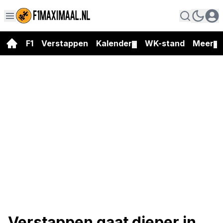
F1
Verstappen
Kalender
WK-stand
Meer
▼
▼
Verstappen gaat dieper in