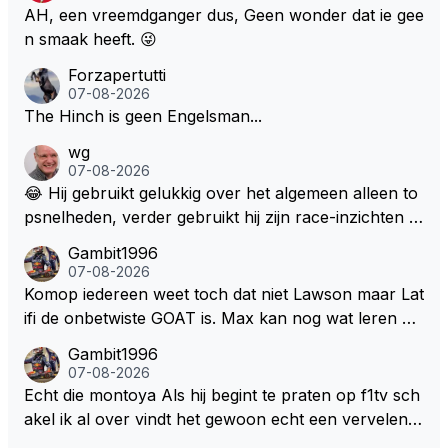
aces zijn dit leuke berichtjes
AH, een vreemdganger dus, Geen wonder dat ie gee
n smaak heeft. 😜
Forzapertutti
07-08-2026
The Hinch is geen Engelsman...
wg
07-08-2026
😂 Hij gebruikt gelukkig over het algemeen alleen to
psnelheden, verder gebruikt hij zijn race-inzichten q
ua rotatie, baangebruik, etc. Alleen snelheid in of uit
Gambit1996
een bocht zegt helemaal niets, dus wat dat betreft h
07-08-2026
eeft hij sowieso gelijk 😂.
Komop iedereen weet toch dat niet Lawson maar Lat
ifi de onbetwiste GOAT is. Max kan nog wat leren va
n hem En iedereen maar zeggen Schumacher of Ha
Gambit1996
milton, hahahaha. Latifi pakt ze allemaal met de oge
07-08-2026
n dicht met als onbetwiste nummer 2 of GOATINES
Echt die montoya Als hij begint te praten op f1tv sch
S Lawson natuurlijk 😂😂😂😂😂
akel ik al over vindt het gewoon echt een vervelend
mannetje met zijn geblaas alsof hij het allemaal wel