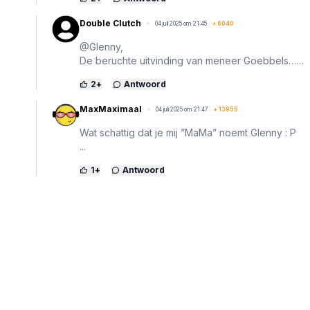
Double Clutch
04 juli 2025 om 21:45
+
6040
@Glenny,
De beruchte uitvinding van meneer Goebbels……
2
+
Antwoord
MaxMaximaal
04 juli 2025 om 21:47
+
13955
Wat schattig dat je mij ”MaMa” noemt Glenny : P
...
1
+
Antwoord