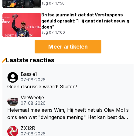
aug 07, 17:50
Britse journalist ziet dat Verstappens
geduld opraakt: "Hij gaat dat niet eeuwig
doen"
aug 07, 17:00
Meer artikelen
Laatste reacties
Bassie1
07-08-2026
Geen discussie waard! Sluiten!
VeeWeetje
07-08-2026
Helemaal mee eens Wim, Hij heeft net als Olav Mol s
oms een wat "dwingende mening" Het kan best dat
de fan in kwestie probeerde een vergelijkbaar gevoe
ZX12R
l bij Windsor op te roepen. Maar in een tijd zonder r
07-08-2026