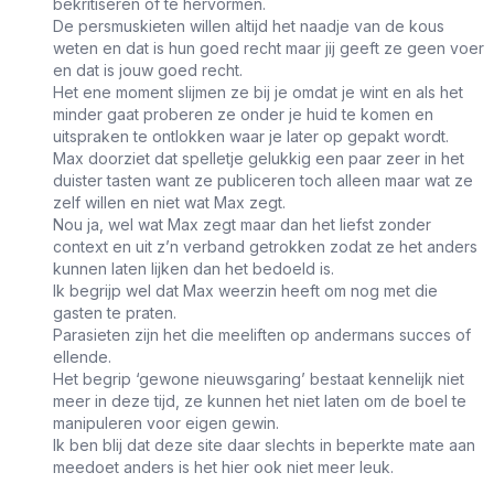
bekritiseren of te hervormen.
De persmuskieten willen altijd het naadje van de kous
weten en dat is hun goed recht maar jij geeft ze geen voer
en dat is jouw goed recht.
Het ene moment slijmen ze bij je omdat je wint en als het
minder gaat proberen ze onder je huid te komen en
uitspraken te ontlokken waar je later op gepakt wordt.
Max doorziet dat spelletje gelukkig een paar zeer in het
duister tasten want ze publiceren toch alleen maar wat ze
zelf willen en niet wat Max zegt.
Nou ja, wel wat Max zegt maar dan het liefst zonder
context en uit z’n verband getrokken zodat ze het anders
kunnen laten lijken dan het bedoeld is.
Ik begrijp wel dat Max weerzin heeft om nog met die
gasten te praten.
Parasieten zijn het die meeliften op andermans succes of
ellende.
Het begrip ‘gewone nieuwsgaring’ bestaat kennelijk niet
meer in deze tijd, ze kunnen het niet laten om de boel te
manipuleren voor eigen gewin.
Ik ben blij dat deze site daar slechts in beperkte mate aan
meedoet anders is het hier ook niet meer leuk.