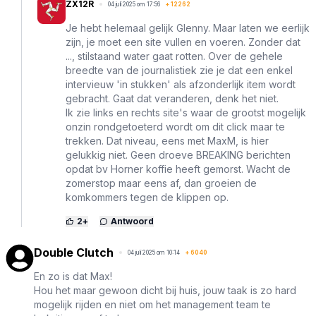
ZX12R
04 juli 2025 om 17:56
+
12262
Je hebt helemaal gelijk Glenny. Maar laten we eerlijk
zijn, je moet een site vullen en voeren. Zonder dat
..., stilstaand water gaat rotten. Over de gehele
breedte van de journalistiek zie je dat een enkel
intervieuw 'in stukken' als afzonderlijk item wordt
gebracht. Gaat dat veranderen, denk het niet.
Ik zie links en rechts site's waar de grootst mogelijk
onzin rondgetoeterd wordt om dit click maar te
trekken. Dat niveau, eens met MaxM, is hier
gelukkig niet. Geen droeve BREAKING berichten
opdat bv Horner koffie heeft gemorst. Wacht de
zomerstop maar eens af, dan groeien de
komkommers tegen de klippen op.
2
+
Antwoord
Double Clutch
04 juli 2025 om 10:14
+
6040
En zo is dat Max!
Hou het maar gewoon dicht bij huis, jouw taak is zo hard
mogelijk rijden en niet om het management team te