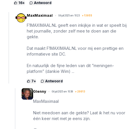
16
+
Antwoord
MaxMaximaal
04 juli 2025 om 10:23
+
13955
F1MAXIMAAL.NL geeft een inkijkje in wat er speelt bij
het journaille, zonder zelf mee te doen aan die
gekte.
Dat maakt F1MAXIMAAL.NL voor mij een prettige en
informatieve site DC.
En natuurlijk de fijne leden van dit ”meningen-
platform” (dankie Wim) ...
7
+
Antwoord
Glenny
04 juli 2025 om 10:38
+
20013
MaxMaximaal
Niet meedoen aan de gekte? Laat ik het nu voor
één keer niet met je eens zijn.