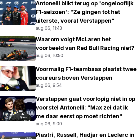
Antonelli blikt terug op 'ongelooflijk
F1-seizoen': "Ze gingen tot het
uiterste, vooral Verstappen"
aug 06, 11:43
Waarom volgt McLaren het
voorbeeld van Red Bull Racing niet?
aug 06, 10:50
Voormalig F1-teambaas plaatst twee
coureurs boven Verstappen
aug 06, 9:54
Verstappen gaat voorlopig niet in op
voorstel Antonelli: "Max zei dat ik
me daar eerst op moet richten"
aug 06, 9:00
Piastri, Russell, Hadjar en Leclerc in