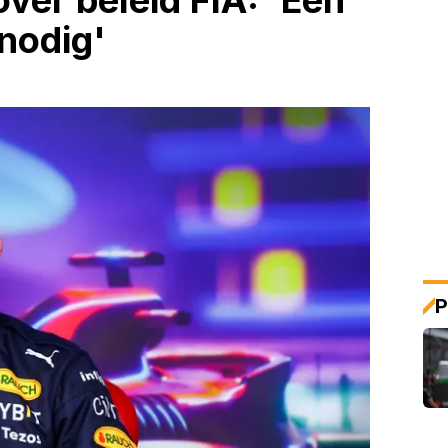
ver beleid FIA: 'Een
nodig'
P