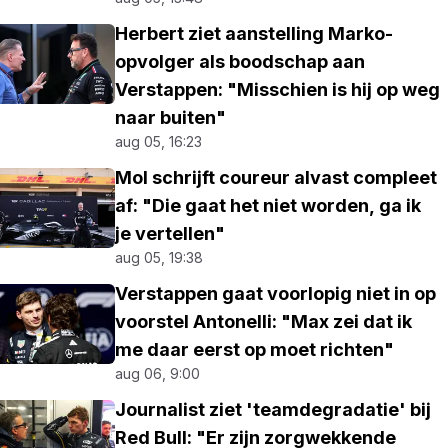
Herbert ziet aanstelling Marko-
opvolger als boodschap aan
Verstappen: "Misschien is hij op weg
naar buiten"
aug 05, 16:23
Mol schrijft coureur alvast compleet
af: "Die gaat het niet worden, ga ik
je vertellen"
aug 05, 19:38
Verstappen gaat voorlopig niet in op
voorstel Antonelli: "Max zei dat ik
me daar eerst op moet richten"
aug 06, 9:00
Journalist ziet 'teamdegradatie' bij
Red Bull: "Er zijn zorgwekkende