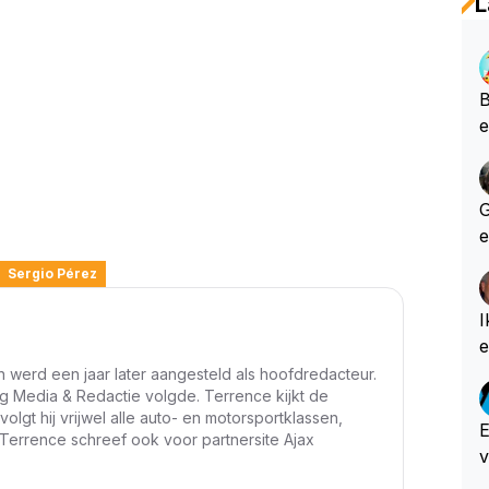
L
B
e
e
p
e
Glenny 
allemaa
e
e
e
Sergio Pérez
e
e
I
e m
t
 werd een jaar later aangesteld als hoofdredacteur.
g Media & Redactie volgde. Terrence kijkt de
k
 volgt hij vrijwel alle auto- en motorsportklassen,
e
E
 Terrence schreef ook voor partnersite Ajax
nlijk
v
i