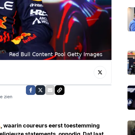
te zien
A
, waarin coureurs eerst toestemming
ligieuze statements, onnodig. Dat laat