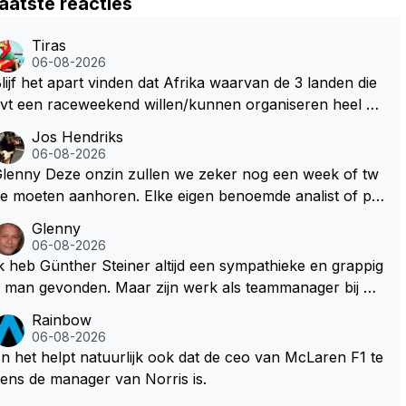
aatste reacties
Tiras
06-08-2026
lijf het apart vinden dat Afrika waarvan de 3 landen die
vt een raceweekend willen/kunnen organiseren heel ve
l honderden miljoenen gaan spenderen aan het opknap
Jos Hendriks
en van circuits en geld voor de FOM om maar die F1 lic
06-08-2026
ntie binnen te halen. Dit terwijl deze Afrikaanse landen
Deze onzin zullen we zeker nog een week of tw
l nog steeds flink wat ontwikkelingshulpgeld beur
e moeten aanhoren. Elke eigen benoemde analist of pr
n.
sentator denkt er het zijne van te weten en aan het eind
Glenny
 van het liedje zitten ze er allemaal naast Dus glenny st
06-08-2026
rkte met deze bullshit lezen
k heb Günther Steiner altijd een sympathieke en grappig
an gevonden. Maar zijn werk als teammanager bij he
 Amerikaanse Haas F1 heeft volgens mij nooit veel indru
Rainbow
 gemaakt. Voor mij persoonlijk lijkt hij dezelfde weg te b
06-08-2026
wandelen als analist. En dat is niet vanwege zijn persoo
n het helpt natuurlijk ook dat de ceo van McLaren F1 te
e Top-3. Hij blijft sympathiek, maar zijn werk als spec
ens de manager van Norris is.
alistisch commentator en presentator bij RTL Duitsland,