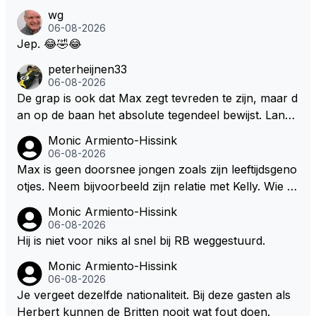
ouden. De Staat steelt liever, liefst van eigen burger
wg
s. Je kunt de Staat het best vergelijken met de sherif
06-08-2026
f van Nottinghem (Robin Hood) welk achter de bom
Jep. 😂🤣😂
en verscholen de argeloze burger opwacht om he
peterheijnen33
m/haar van zijn laatste zuurverdiende stuiver te ber
06-08-2026
oven. De Staat heeft nooit ooit maar een stuiver in Z
De grap is ook dat Max zegt tevreden te zijn, maar d
andvoort willen investeren en dat zal ook nooit gebe
an op de baan het absolute tegendeel bewijst. Lando
uren. Afdragen van BTW gelden en vergunningen bi
zegt daarentegen juist meer te willen, maar laat het
Monic Armiento-Hissink
j dergelijke sportievefestiviteiten MOET je dan weer
dan eigenlijk niet echt zien. ;)
06-08-2026
wel afstaan, de parasiet.
Max is geen doorsnee jongen zoals zijn leeftijdsgeno
otjes. Neem bijvoorbeeld zijn relatie met Kelly. Wie g
aat er een relatie aan met een vrouw die toch wat ja
Monic Armiento-Hissink
artjes ouder is en al een kleine heeft van een voorm
06-08-2026
alig RB-lid op de leeftijd van 23 jaar? Hij doet dingen
Hij is niet voor niks al snel bij RB weggestuurd.
die leeftijdsgenootjes niet doen en blijft toch heel gew
Monic Armiento-Hissink
oon. Ieder jaar is er in Hongarije een uitje voor zijn t
06-08-2026
eam. Op 28-jarige leeftijd is hij al eigenaar van een su
Je vergeet dezelfde nationaliteit. Bij deze gasten als
ccesvol raceteam. Hij is niet alleen speciaal in de aut
Herbert kunnen de Britten nooit wat fout doen.