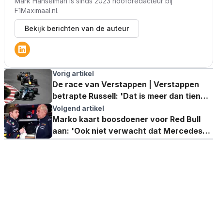
Mark Hanselman is sinds 2023 hoofdredacteur bij
F1Maximaal.nl.
Bekijk berichten van de auteur
Vorig artikel
De race van Verstappen | Verstappen
betrapte Russell: 'Dat is meer dan tien
autolengtes, kijk dan!'
Volgend artikel
Marko kaart boosdoener voor Red Bull
aan: 'Ook niet verwacht dat Mercedes
zo goed zou zijn'