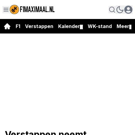
F1
Verstappen
Kalender
WK-stand
Meer
▼
▼
Verstappen neemt