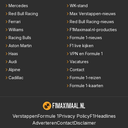
Mercedes
WK-stand
Red Bull Racing
Max Verstappen-nieuws
Ferrari
Red Bull Racing-nieuws
Williams
F1Maximaal.nl-producties
Racing Bulls
Formule 1-nieuws
Aston Martin
F1 live kijken
Haas
VPN en Formule 1
Audi
Vacatures
Alpine
Contact
Cadillac
Formule 1-reizen
Formule 1-kaarten
Verstappen
Formule 1
Privacy Policy
F1Headlines
Adverteren
Contact
Disclaimer