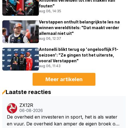
Antonelli verleiden tot het maken van
fouten"
aug 06, 14:35
Verstappen onthult belangrijkste les na
winnen wereldtitels: "Dat maakt verder
allemaal niet uit"
aug 06, 12:37
Antonelli blikt terug op 'ongelooflijk F1-
seizoen': "Ze gingen tot het uiterste,
vooral Verstappen"
aug 06, 11:43
Meer artikelen
Laatste reacties
ZX12R
06-08-2026
De overheid en investeren in sport, het is als water
en vuur. De overheid kan amper de eigen broek oph