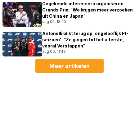
Ongekende interesse in organiseren
Grands Prix: "We krijgen meer verzoeken
uit China en Japan"
aug 05, 18:20
Antonelli blikt terug op 'ongelooflijk F1-
seizoen': "Ze gingen tot het uiterste,
vooral Verstappen"
aug 06, 11:43
Meer artikelen