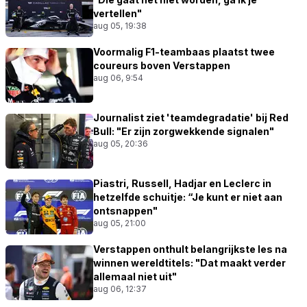
vertellen"
aug 05, 19:38
Voormalig F1-teambaas plaatst twee
coureurs boven Verstappen
aug 06, 9:54
Journalist ziet 'teamdegradatie' bij Red
Bull: "Er zijn zorgwekkende signalen"
aug 05, 20:36
Piastri, Russell, Hadjar en Leclerc in
hetzelfde schuitje: “Je kunt er niet aan
ontsnappen"
aug 05, 21:00
Verstappen onthult belangrijkste les na
winnen wereldtitels: "Dat maakt verder
allemaal niet uit"
aug 06, 12:37