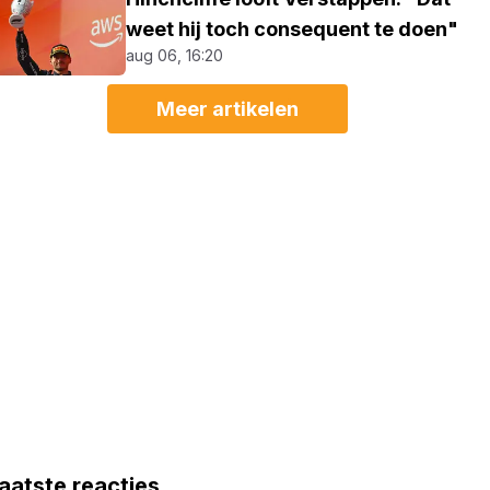
weet hij toch consequent te doen"
aug 06, 16:20
Meer artikelen
aatste reacties