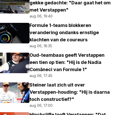
gekke gedachte: "Daar gaat het om
met Verstappen"
aug 06, 19:40
Formule 1-teams blokkeren
verandering ondanks ernstige
klachten van de coureurs
aug 06, 18:35
Oud-teambaas geeft Verstappen
een tien op tien: "Hij is de Nadia
Comăneci van Formule 1"
aug 06, 17:45
Steiner laat zich uit over
Verstappen-houding: "Hij is daarna
toch constructief?"
aug 06, 17:00
Hinchcliffe looft Verstappen: "Dat