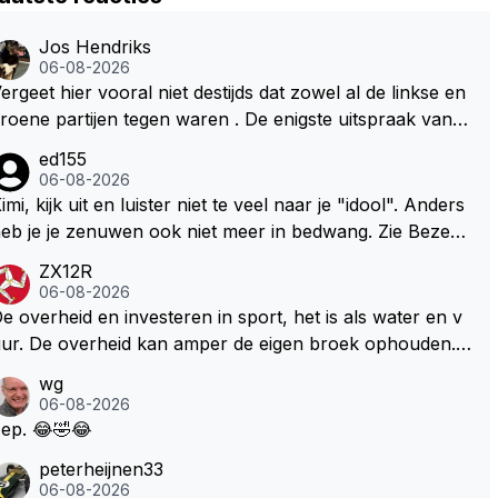
Jos Hendriks
06-08-2026
ergeet hier vooral niet destijds dat zowel al de linkse en
roene partijen tegen waren . De enigste uitspraak van e
n groenlinkse daarnaast bouw er een dak over dan kun
ed155
en ze hun eigen uitlaat gassen inademen maar niet wet
06-08-2026
nde was dat de F1 motor schoner is dan een normale a
imi, kijk uit en luister niet te veel naar je "idool". Anders
to. Dus denk echt niet dat deze groene/wollen regering
eb je je zenuwen ook niet meer in bedwang. Zie Bezech
ier de F1 talenten of karters zullen steunen laat staan o
, Di Antonio.. misschien anders tegen Max/Marquez/Jos
ZX12R
m een euro in het circuit Zandvoort te steken
 Veel gezelliger
06-08-2026
e overheid en investeren in sport, het is als water en v
ur. De overheid kan amper de eigen broek ophouden.
e Staat steelt liever, liefst van eigen burgers. Je kunt de
wg
taat het best vergelijken met de sheriff van Nottinghem
06-08-2026
Robin Hood) welk achter de bomen verscholen de arge
ep. 😂🤣😂
oze burger opwacht om hem/haar van zijn laatste zuur
peterheijnen33
erdiende stuiver te beroven. De Staat heeft nooit ooit m
06-08-2026