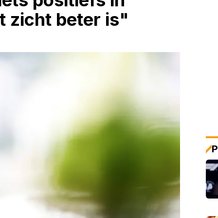
ets positiefs in
 zicht beter is"
P