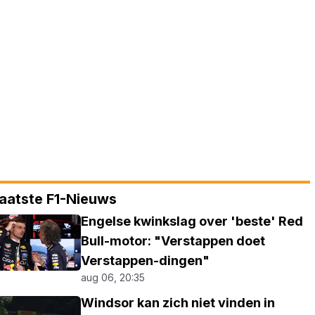
aatste F1-Nieuws
Engelse kwinkslag over 'beste' Red
Bull-motor: "Verstappen doet
Verstappen-dingen"
aug 06, 20:35
Windsor kan zich niet vinden in