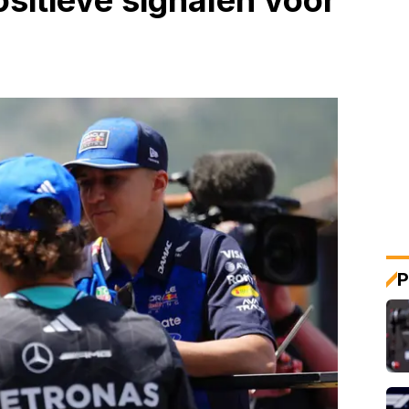
ositieve signalen voor
P