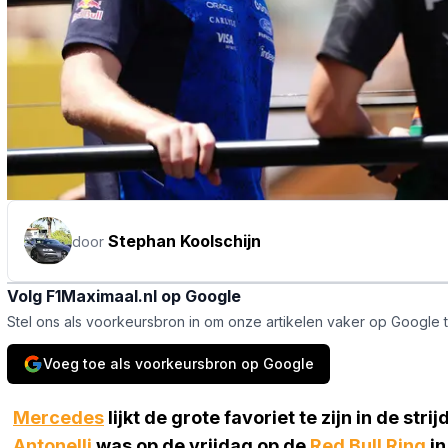
Stephan Koolschijn
door
Volg F1Maximaal.nl op Google
Stel ons als voorkeursbron in om onze artikelen vaker op Google 
Voeg toe als voorkeursbron op Google
Mercedes
lijkt de grote favoriet te zijn in de str
Antonelli
was op de vrijdag op de
Red Bull Ring
in