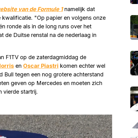
website van de Formule 1
namelijk dat
e kwalificatie. "Op papier en volgens onze
én ronde als in de long runs over het
t de Duitse renstal na de nederlaag in
 van F1TV op de zaterdagmiddag de
orris
en
Oscar Piastri
komen echter wel
 Bull tegen een nog grotere achterstand
moeten geven op Mercedes en moeten zich
vierde startrij.