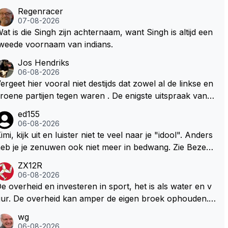
Regenracer
07-08-2026
at is die Singh zijn achternaam, want Singh is altijd een
weede voornaam van indians.
Jos Hendriks
06-08-2026
ergeet hier vooral niet destijds dat zowel al de linkse en
roene partijen tegen waren . De enigste uitspraak van e
n groenlinkse daarnaast bouw er een dak over dan kun
ed155
en ze hun eigen uitlaat gassen inademen maar niet wet
06-08-2026
nde was dat de F1 motor schoner is dan een normale a
imi, kijk uit en luister niet te veel naar je "idool". Anders
to. Dus denk echt niet dat deze groene/wollen regering
eb je je zenuwen ook niet meer in bedwang. Zie Bezech
ier de F1 talenten of karters zullen steunen laat staan o
, Di Antonio.. misschien anders tegen Max/Marquez/Jos
ZX12R
m een euro in het circuit Zandvoort te steken
 Veel gezelliger
06-08-2026
e overheid en investeren in sport, het is als water en v
ur. De overheid kan amper de eigen broek ophouden.
e Staat steelt liever, liefst van eigen burgers. Je kunt de
wg
taat het best vergelijken met de sheriff van Nottinghem
06-08-2026