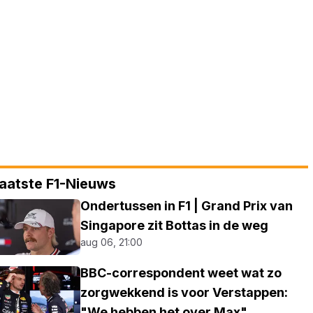
aatste F1-Nieuws
Ondertussen in F1 | Grand Prix van
Singapore zit Bottas in de weg
aug 06, 21:00
BBC-correspondent weet wat zo
zorgwekkend is voor Verstappen:
"We hebben het over Max"