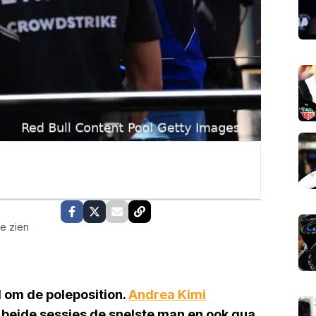
te zien
ijd om de poleposition.
Andrea Kimi
 beide sessies de snelste man en ook qua