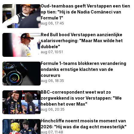
Oud-teambaas geeft Verstappen een tien
op tien: "Hij is de Nadia Comăneci van
Formule 1"
aug 06, 17:45
Red Bull bood Verstappen aanzienlijke
salarisverhoging: "Maar Max wilde het
dubbele"
aug 07, 10:51
Formule 1-teams blokkeren verandering
ondanks ernstige klachten van de
coureurs
aug 06, 18:35
BBC-correspondent weet wat zo
zorgwekkend is voor Verstappen: "We
hebben het over Max"
aug 06, 20:35
Hinchcliffe noemt mooiste moment van
2026: "Hij was die dag echt meesterlijk"
aug 07, 11:48