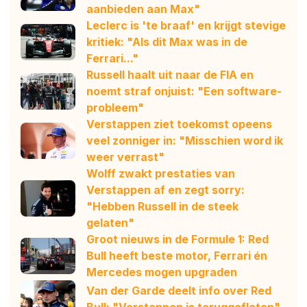
aanbieden aan Max"
Leclerc is 'te braaf' en krijgt stevige
kritiek: "Als dit Max was in de
Ferrari..."
Russell haalt uit naar de FIA en
noemt straf onjuist: "Een software-
probleem"
Verstappen ziet toekomst opeens
veel zonniger in: "Misschien word ik
weer verrast"
Wolff zwakt prestaties van
Verstappen af en zegt sorry:
"Hebben Russell in de steek
gelaten"
Groot nieuws in de Formule 1: Red
Bull heeft beste motor, Ferrari én
Mercedes mogen upgraden
Van der Garde deelt info over Red
Bull: "Verstappen is teruggefloten"