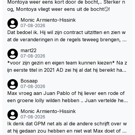
Montoya weer eens kort door de bocht,.. Sterker n
og, Montoya vliegt weer eens uit de bocht🙄!
Monic Armiento-Hissink
07-08-2026
Dat bedoel ik. Hij wil zijn contract uitzitten en zien w
at de veranderingen in de regels teweeg brengen, al
s dat niks wordt valt de keuze makkelijker om voor z
mart22
ijn eigen team te kiezen en zijn gezin. hij kan dan zelf
07-08-2026
bepalen aan welke races hij mee wil doen en is ook
*voor zijn gezin en eigen team kunnen kiezen* Na z
vaker thuis. Hij zit dan ook niet meer vast aan een c
ijn eerste titel in 2021 AD zei hij al dat hij bereikt had
ontract, wat wel het geval is als hij nu een nieuw co
waar hij altijd al van gedroomd had en dat alles wat d
Bosaap
ntract zou tekenen.
aarna nog komt bonus was. Ik denk dat hij dat meen
07-08-2026
de en dat hij er nog steeds zo in staat. Nu telt voorn
Max vroeg aan Juan Pablo of hij liever een rode of
amelijk het plezier hebben in wat hij doet nog als drij
een groene lolly wilden hebben .. Juan vertelde hem
fveer. Hij heeft het ook altijd over "plezier hebben"
dat zijn voorkeur toch echt bij die rode lag .. Tijdens
Monic Armiento-Hissink
Nu, met deze auto's??? Met deze regels???
het gretig likken aan zijn rode lolly hoorde Juan toc
07-08-2026
h echt van Max dat RB hem een contract had aange
Ik denk dat GPM net als al die andere schrijft over w
boden met een aanzienlijke loonsverhoging maar da
at hij gedaan zou hebben en niet wat Max doet of wi