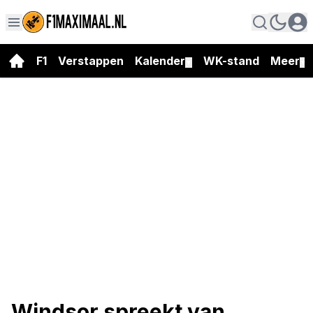
F1
Verstappen
Kalender
WK-stand
Meer
▼
▼
Windsor spreekt van