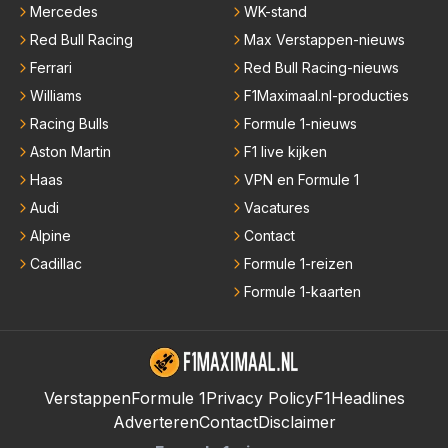
Mercedes
WK-stand
Red Bull Racing
Max Verstappen-nieuws
Ferrari
Red Bull Racing-nieuws
Williams
F1Maximaal.nl-producties
Racing Bulls
Formule 1-nieuws
Aston Martin
F1 live kijken
Haas
VPN en Formule 1
Audi
Vacatures
Alpine
Contact
Cadillac
Formule 1-reizen
Formule 1-kaarten
Verstappen
Formule 1
Privacy Policy
F1Headlines
Adverteren
Contact
Disclaimer