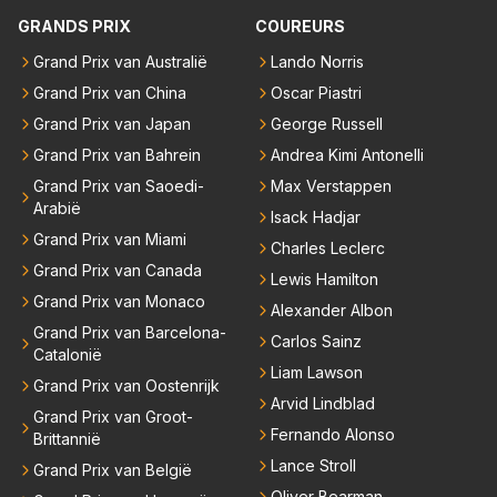
heb ik Max en co nooit iets anders horen zeggen da
GRANDS PRIX
COUREURS
n "we hebben een contract tot en met 2028" Ik sna
Grand Prix van Australië
Lando Norris
p dat RBR een verlenging van dat contract wil want
Grand Prix van China
Oscar Piastri
dat maakt sponsorcontracten een stuk makkelijker
maar ik snap nog beter dat Max voor zichzelf geen
Grand Prix van Japan
George Russell
enkele deur wil dichtgooien, zeker niet met deze "tr
Grand Prix van Bahrein
Andrea Kimi Antonelli
ut" auto's. Als laatste denk ik dat Max donders goed
Grand Prix van Saoedi-
Max Verstappen
weet hoe bij andere teams de hazen lopen en wat hij
Arabië
Isack Hadjar
nu heeft bij Red Bull. Dat het gras niet overal even g
Grand Prix van Miami
Charles Leclerc
roen is hoef je hem niet te vertellen.
Grand Prix van Canada
Lewis Hamilton
Grand Prix van Monaco
Alexander Albon
Grand Prix van Barcelona-
Carlos Sainz
Catalonië
Liam Lawson
Grand Prix van Oostenrijk
Arvid Lindblad
Grand Prix van Groot-
Fernando Alonso
Brittannië
Lance Stroll
Grand Prix van België
Oliver Bearman