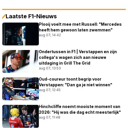
Laatste F1-Nieuws
Plooij voelt mee met Russell: "Mercedes
heeft hem gewoon laten zwemmen"
aug 07, 14:42
Ondertussen in F1 | Verstappen en zijn
collega's wagen zich aan nieuwe
uitdaging in Grill The Grid
aug 07, 13:53
Oud-coureur toont begrip voor
Verstappen: "Dan ga je niet winnen"
aug 07, 12:45
Hinchcliffe noemt mooiste moment van
2026: "Hij was die dag echt meesterlijk"
aug 07, 11:48