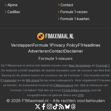
Alpine
Contact
Cadillac
Formule 1-reizen
Formule 1-kaarten
Verstappen
Formule 1
Privacy Policy
F1Headlines
Adverteren
Contact
Disclaimer
Formule 1-nieuws
Op F1Maximaal.nl vind je het laatste nieuws over
Max Verstappen
en
Formule 1
.
De redactie schrijft dagelijks de laatste nieuwtjes over de coureur van Red Bull
Racing en de andere teams en coureurs van de Formule 1. Ook houden we de
F1-kalender
en de
WK-stand
bij op onze subpagina's. Voor uitgebreid F1 nieuws
uit binnen- en buitenland moet je bij
F1Maximaal.nl
zijn. Heb je interesse om
Formule 1 te kijken? Kijk dan op onze
F1 live kijken-pagina
voor de
mogelijkheden of gebruik direct een
VPN
.
©
2026
F1Maximaal.nl
-
Alle rechten voorbehouden