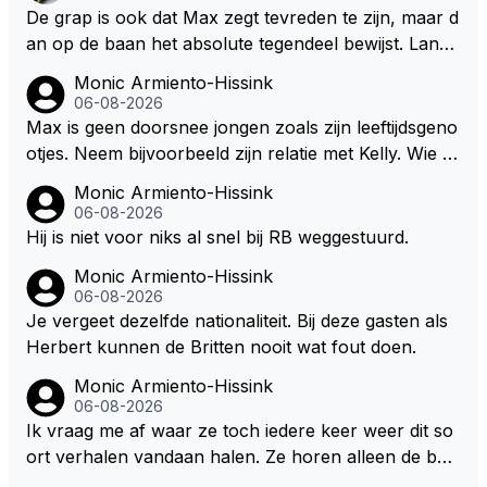
oven. De Staat heeft nooit ooit maar een stuiver in Z
De grap is ook dat Max zegt tevreden te zijn, maar d
andvoort willen investeren en dat zal ook nooit gebe
an op de baan het absolute tegendeel bewijst. Lando
uren. Afdragen van BTW gelden en vergunningen bi
zegt daarentegen juist meer te willen, maar laat het
Monic Armiento-Hissink
j dergelijke sportievefestiviteiten MOET je dan weer
dan eigenlijk niet echt zien. ;)
06-08-2026
wel afstaan, de parasiet.
Max is geen doorsnee jongen zoals zijn leeftijdsgeno
otjes. Neem bijvoorbeeld zijn relatie met Kelly. Wie g
aat er een relatie aan met een vrouw die toch wat ja
Monic Armiento-Hissink
artjes ouder is en al een kleine heeft van een voorm
06-08-2026
alig RB-lid op de leeftijd van 23 jaar? Hij doet dingen
Hij is niet voor niks al snel bij RB weggestuurd.
die leeftijdsgenootjes niet doen en blijft toch heel gew
Monic Armiento-Hissink
oon. Ieder jaar is er in Hongarije een uitje voor zijn t
06-08-2026
eam. Op 28-jarige leeftijd is hij al eigenaar van een su
Je vergeet dezelfde nationaliteit. Bij deze gasten als
ccesvol raceteam. Hij is niet alleen speciaal in de aut
Herbert kunnen de Britten nooit wat fout doen.
o maar ook daarbuiten.
Monic Armiento-Hissink
06-08-2026
Ik vraag me af waar ze toch iedere keer weer dit so
ort verhalen vandaan halen. Ze horen alleen de boa
rdradio's en interviews van Max, die uitgezonden en