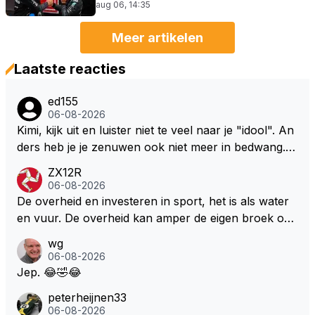
aug 06, 14:35
Meer artikelen
Laatste reacties
ed155
06-08-2026
Kimi, kijk uit en luister niet te veel naar je "idool". An
ders heb je je zenuwen ook niet meer in bedwang. Zi
e Bezechi, Di Antonio.. misschien anders tegen Max/
ZX12R
Marquez/Jos ? Veel gezelliger
06-08-2026
De overheid en investeren in sport, het is als water
en vuur. De overheid kan amper de eigen broek oph
ouden. De Staat steelt liever, liefst van eigen burger
wg
s. Je kunt de Staat het best vergelijken met de sherif
06-08-2026
f van Nottinghem (Robin Hood) welk achter de bom
Jep. 😂🤣😂
en verscholen de argeloze burger opwacht om he
peterheijnen33
m/haar van zijn laatste zuurverdiende stuiver te ber
06-08-2026