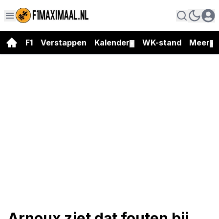
F1
Verstappen
Kalender
WK-stand
Meer
▼
▼
Arnoux ziet dat fouten bij