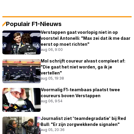
Populair F1-Nieuws
Verstappen gaat voorlopig niet in op
voorstel Antonelli: "Max zei dat ik me daar
eerst op moet richten"
aug 06, 9:00
Mol schrijft coureur alvast compleet af:
"Die gaat het niet worden, ga ik je
vertellen"
aug 05, 19:38
Voormalig F1-teambaas plaatst twee
coureurs boven Verstappen
aug 06, 9:54
Journalist ziet 'teamdegradatie' bij Red
Bull: "Er zijn zorgwekkende signalen"
aug 05, 20:36