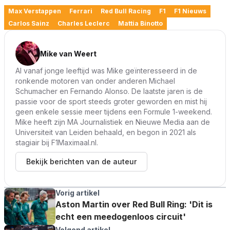
Max Verstappen
Ferrari
Red Bull Racing
F1
F1 Nieuws
Carlos Sainz
Charles Leclerc
Mattia Binotto
Mike van Weert
Al vanaf jonge leeftijd was Mike geïnteresseerd in de
ronkende motoren van onder anderen Michael
Schumacher en Fernando Alonso. De laatste jaren is de
passie voor de sport steeds groter geworden en mist hij
geen enkele sessie meer tijdens een Formule 1-weekend.
Mike heeft zijn MA Journalistiek en Nieuwe Media aan de
Universiteit van Leiden behaald, en begon in 2021 als
stagiair bij F1Maximaal.nl.
Bekijk berichten van de auteur
Vorig artikel
Aston Martin over Red Bull Ring: 'Dit is
echt een meedogenloos circuit'
Volgend artikel