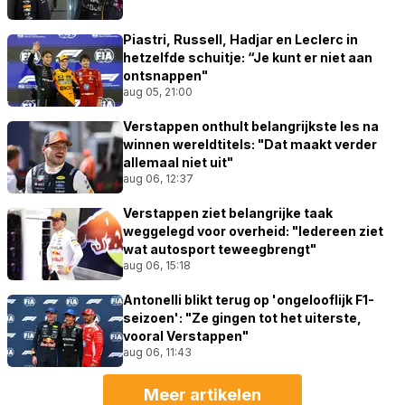
Piastri, Russell, Hadjar en Leclerc in
hetzelfde schuitje: “Je kunt er niet aan
ontsnappen"
aug 05, 21:00
Verstappen onthult belangrijkste les na
winnen wereldtitels: "Dat maakt verder
allemaal niet uit"
aug 06, 12:37
Verstappen ziet belangrijke taak
weggelegd voor overheid: "Iedereen ziet
wat autosport teweegbrengt"
aug 06, 15:18
Antonelli blikt terug op 'ongelooflijk F1-
seizoen': "Ze gingen tot het uiterste,
vooral Verstappen"
aug 06, 11:43
Meer artikelen