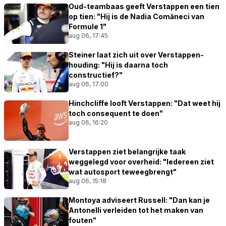
Oud-teambaas geeft Verstappen een tien
op tien: "Hij is de Nadia Comăneci van
Formule 1"
aug 06, 17:45
Steiner laat zich uit over Verstappen-
houding: "Hij is daarna toch
constructief?"
aug 06, 17:00
Hinchcliffe looft Verstappen: "Dat weet hij
toch consequent te doen"
aug 06, 16:20
Verstappen ziet belangrijke taak
weggelegd voor overheid: "Iedereen ziet
wat autosport teweegbrengt"
aug 06, 15:18
Montoya adviseert Russell: "Dan kan je
Antonelli verleiden tot het maken van
fouten"