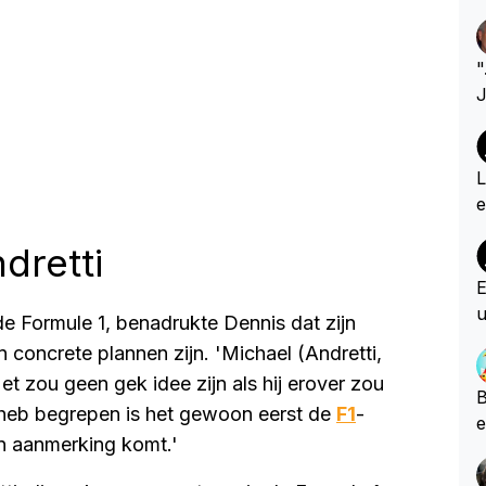
"
J
d
e
e
L
k
e
n 
m
ndretti
A
g
w
a
E
b
a
u
de Formule 1, benadrukte Dennis dat zijn
og
e
a
 concrete plannen zijn. 'Michael (Andretti,
c
et zou geen gek idee zijn als hij erover zou
B
k heb begrepen is het gewoon eerst de
F1
-
e
in aanmerking komt.'
e
p