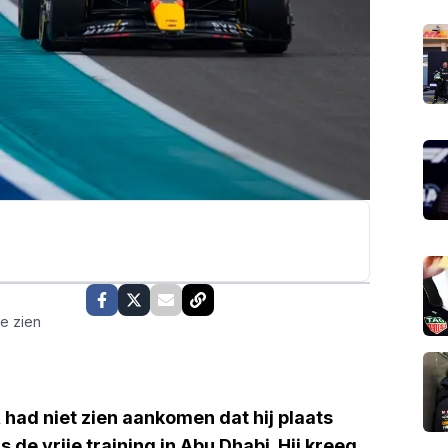
te zien
had niet zien aankomen dat hij plaats
de vrije training in Abu Dhabi. Hij kreeg