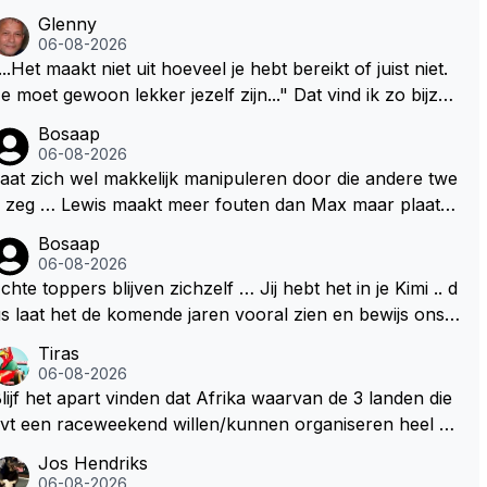
Glenny
06-08-2026
...Het maakt niet uit hoeveel je hebt bereikt of juist niet.
e moet gewoon lekker jezelf zijn..." Dat vind ik zo bijzon
er aan Max Verstappen; het gaat hem om kwaliteit en ni
Bosaap
t om kwantiteit in het (zijn) leven. Voor zo'n mindset in
06-08-2026
en wereld waarin het nota bene heel vaak juist WEL om
aat zich wel makkelijk manipuleren door die andere twe
wantiteit draait, en dat op zo'n jonge leeftijd, kan ik allee
 zeg … Lewis maakt meer fouten dan Max maar plaatst
maar bewondering hebben. Toen hij zijn eerste titel in
 toch boven Max .. En ja dan Kimi … Kimi rijdt goed, be
Bosaap
bu Dhabi won in 2021 zei hij al direct dat hij had bereikt
rijp mij goed, maar heeft ook het beste materiaal .. Het k
06-08-2026
at hij altijd al graag wilde. Max was tevreden, de rest is
n en mag nooit zo zijn dat hij kwa rijden hoger ingescha
chte toppers blijven zichzelf … Jij hebt het in je Kimi .. d
onus. Iets dergelijks heb ik bijvoorbeeld Lando Norris n
ld wordt dan Lewis en Max .. Dan begrijpt je het echt ni
s laat het de komende jaren vooral zien en bewijs ons d
 niet horen zeggen. Eigenlijk nog geen enkele andere
t en doe je Lewis en Max toch echt te kort ..
t je jezelf kunt blijven … 👊👊
Tiras
oureur...
06-08-2026
lijf het apart vinden dat Afrika waarvan de 3 landen die
vt een raceweekend willen/kunnen organiseren heel ve
l honderden miljoenen gaan spenderen aan het opknap
Jos Hendriks
en van circuits en geld voor de FOM om maar die F1 lic
06-08-2026