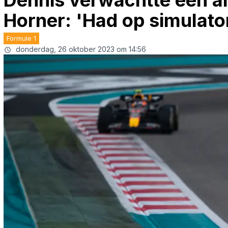
Dennis verwachtte een an
Horner: 'Had op simulat
Formule 1
donderdag, 26 oktober 2023 om 14:56