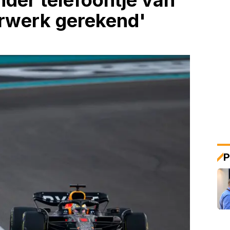
der telefoontje van
orwerk gerekend'
P