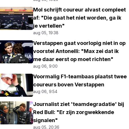
Mol schrijft coureur alvast compleet
af: "Die gaat het niet worden, ga ik
je vertellen"
aug 05, 19:38
Verstappen gaat voorlopig niet in op
voorstel Antonelli: "Max zei dat ik
me daar eerst op moet richten"
aug 06, 9:00
Voormalig F1-teambaas plaatst twee
coureurs boven Verstappen
aug 06, 9:54
Journalist ziet 'teamdegradatie' bij
Red Bull: "Er zijn zorgwekkende
signalen"
aug 05, 20:36