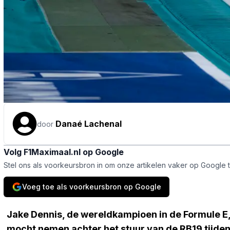
Danaé Lachenal
door
Volg F1Maximaal.nl op Google
Stel ons als voorkeursbron in om onze artikelen vaker op Google 
Voeg toe als voorkeursbron op Google
Jake Dennis, de wereldkampioen in de Formule E, 
mocht nemen achter het stuur van de RB19 tijdens 