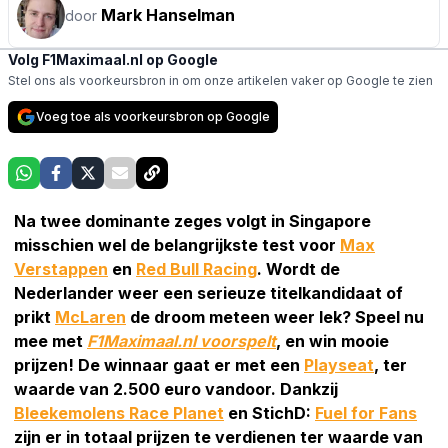
Mark Hanselman
door
Volg F1Maximaal.nl op Google
Stel ons als voorkeursbron in om onze artikelen vaker op Google te zien
Voeg toe als voorkeursbron op Google
Na twee dominante zeges volgt in Singapore
misschien wel de belangrijkste test voor
Max
Verstappen
en
Red Bull Racing
. Wordt de
Nederlander weer een serieuze titelkandidaat of
prikt
McLaren
de droom meteen weer lek?
S
peel nu
mee met
F1Maximaal.nl voorspelt
,
en win mooie
prijzen! De winnaar gaat er met een
Playseat
,
ter
waarde van 2.500 euro vandoor. Dankzij
Bleekemolens Race Planet
en StichD:
Fuel for Fans
zijn er in totaal prijzen te verdienen ter waarde van