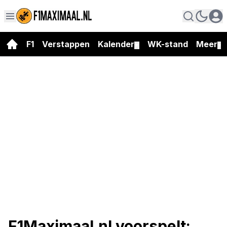
F1
Verstappen
Kalender
WK-stand
Meer
▼
▼
F1Maximaal.nl voorspelt: