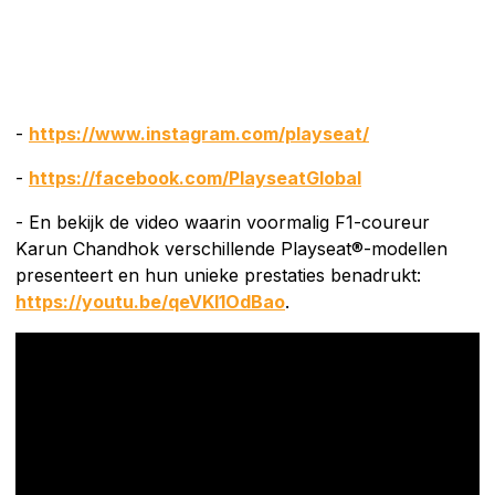
-
https://www.instagram.com/playseat/
-
https://facebook.com/PlayseatGlobal
- En bekijk de video waarin voormalig F1-coureur
Karun Chandhok verschillende Playseat®-modellen
presenteert en hun unieke prestaties benadrukt:
https://youtu.be/qeVKl1OdBao
.