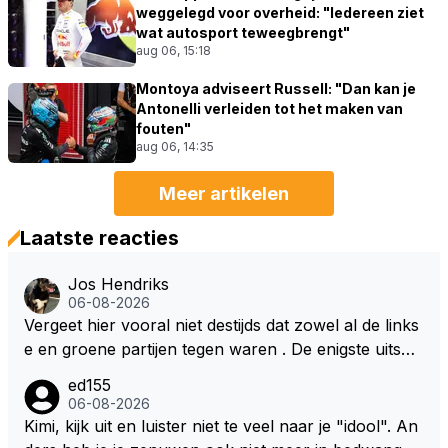
weggelegd voor overheid: "Iedereen ziet
wat autosport teweegbrengt"
aug 06, 15:18
Montoya adviseert Russell: "Dan kan je
Antonelli verleiden tot het maken van
fouten"
aug 06, 14:35
Meer artikelen
Laatste reacties
Jos Hendriks
06-08-2026
Vergeet hier vooral niet destijds dat zowel al de links
e en groene partijen tegen waren . De enigste uitspr
aak van een groenlinkse daarnaast bouw er een dak
ed155
over dan kunnen ze hun eigen uitlaat gassen inade
06-08-2026
men maar niet wetende was dat de F1 motor schone
Kimi, kijk uit en luister niet te veel naar je "idool". An
r is dan een normale auto. Dus denk echt niet dat de