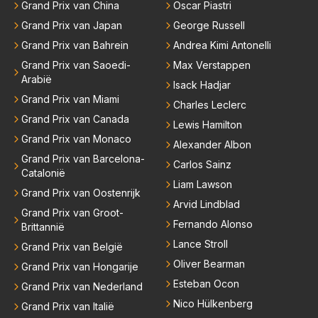
e lege plaatsen op gaan vullen hebben ook al jaren
Grand Prix van China
Oscar Piastri
bben. Toen hij zijn eerste titel in Abu Dhabi won in 2
binnen RB gewerkt en zijn voor Max geen vreemde
021 zei hij al direct dat hij had bereikt wat hij altijd al g
Grand Prix van Japan
George Russell
n meer. Ook andere teams verliezen mensen. Er wo
raag wilde. Max was tevreden, de rest is bonus. Iets
Grand Prix van Bahrein
Andrea Kimi Antonelli
rdt teveel drama van gemaakt.
dergelijks heb ik bijvoorbeeld Lando Norris nog niet
Grand Prix van Saoedi-
Max Verstappen
horen zeggen. Eigenlijk nog geen enkele andere cou
Arabië
Isack Hadjar
reur...
Grand Prix van Miami
Charles Leclerc
Grand Prix van Canada
Lewis Hamilton
Grand Prix van Monaco
Alexander Albon
Grand Prix van Barcelona-
Carlos Sainz
Catalonië
Liam Lawson
Grand Prix van Oostenrijk
Arvid Lindblad
Grand Prix van Groot-
Fernando Alonso
Brittannië
Lance Stroll
Grand Prix van België
Oliver Bearman
Grand Prix van Hongarije
Esteban Ocon
Grand Prix van Nederland
Nico Hülkenberg
Grand Prix van Italië