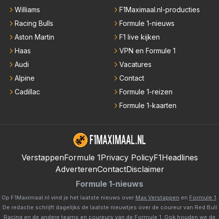
Williams
F1Maximaal.nl-producties
Racing Bulls
Formule 1-nieuws
Aston Martin
F1 live kijken
Haas
VPN en Formule 1
Audi
Vacatures
Alpine
Contact
Cadillac
Formule 1-reizen
Formule 1-kaarten
Verstappen
Formule 1
Privacy Policy
F1Headlines
Adverteren
Contact
Disclaimer
Formule 1-nieuws
Op F1Maximaal.nl vind je het laatste nieuws over
Max Verstappen
en
Formule 1
.
De redactie schrijft dagelijks de laatste nieuwtjes over de coureur van Red Bull
Racing en de andere teams en coureurs van de Formule 1. Ook houden we de