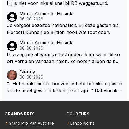
alig RB-lid op de leeftijd van 23 jaar? Hij doet dingen
Hij is niet voor niks al snel bij RB weggestuurd.
die leeftijdsgenootjes niet doen en blijft toch heel gew
Monic Armiento-Hissink
oon. Ieder jaar is er in Hongarije een uitje voor zijn t
06-08-2026
eam. Op 28-jarige leeftijd is hij al eigenaar van een su
Je vergeet dezelfde nationaliteit. Bij deze gasten als
ccesvol raceteam. Hij is niet alleen speciaal in de aut
Herbert kunnen de Britten nooit wat fout doen.
o maar ook daarbuiten.
Monic Armiento-Hissink
06-08-2026
Ik vraag me af waar ze toch iedere keer weer dit so
ort verhalen vandaan halen. Ze horen alleen de boa
rdradio's en interviews van Max, die uitgezonden en
Glenny
gedaan worden als ie nog vol adrenaline zit, maar ni
06-08-2026
emand weet wat er zich afspeelt achter gesloten de
"...Het maakt niet uit hoeveel je hebt bereikt of juist n
uren. Bovendien werken er 2000 man bij RB en niet
iet. Je moet gewoon lekker jezelf zijn..." Dat vind ik z
iedereen is vertrokken. Dat er nu een paar jaar acht
o bijzonder aan Max Verstappen; het gaat hem om k
er elkaar mensen een andere uitdagingen zoeken of
waliteit en niet om kwantiteit in het (zijn) leven. Voor
niet meer in de F1 willen werken is niet zo gek als de
zo'n mindset in een wereld waarin het nota bene he
GRANDS PRIX
COUREURS
meesten van hen al sinds dat RB hun intrede deed a
el vaak juist WEL om kwantiteit draait, en dat op z
anwezig waren. De mensen die nu een aantal van di
Grand Prix van Australië
Lando Norris
o'n jonge leeftijd, kan ik alleen maar bewondering he