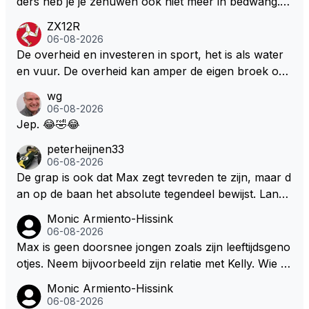
ders heb je je zenuwen ook niet meer in bedwang. Zi
ze groene/wollen regering hier de F1 talenten of kar
e Bezechi, Di Antonio.. misschien anders tegen Max/
ZX12R
ters zullen steunen laat staan om een euro in het cir
Marquez/Jos ? Veel gezelliger
06-08-2026
cuit Zandvoort te steken
De overheid en investeren in sport, het is als water
en vuur. De overheid kan amper de eigen broek oph
ouden. De Staat steelt liever, liefst van eigen burger
wg
s. Je kunt de Staat het best vergelijken met de sherif
06-08-2026
f van Nottinghem (Robin Hood) welk achter de bom
Jep. 😂🤣😂
en verscholen de argeloze burger opwacht om he
peterheijnen33
m/haar van zijn laatste zuurverdiende stuiver te ber
06-08-2026
oven. De Staat heeft nooit ooit maar een stuiver in Z
De grap is ook dat Max zegt tevreden te zijn, maar d
andvoort willen investeren en dat zal ook nooit gebe
an op de baan het absolute tegendeel bewijst. Lando
uren. Afdragen van BTW gelden en vergunningen bi
zegt daarentegen juist meer te willen, maar laat het
Monic Armiento-Hissink
j dergelijke sportievefestiviteiten MOET je dan weer
dan eigenlijk niet echt zien. ;)
06-08-2026
wel afstaan, de parasiet.
Max is geen doorsnee jongen zoals zijn leeftijdsgeno
otjes. Neem bijvoorbeeld zijn relatie met Kelly. Wie g
aat er een relatie aan met een vrouw die toch wat ja
Monic Armiento-Hissink
artjes ouder is en al een kleine heeft van een voorm
06-08-2026