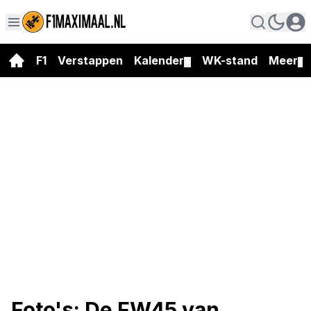
F1
Verstappen
Kalender
WK-stand
Meer
▼
▼
Foto's: De FW45 van