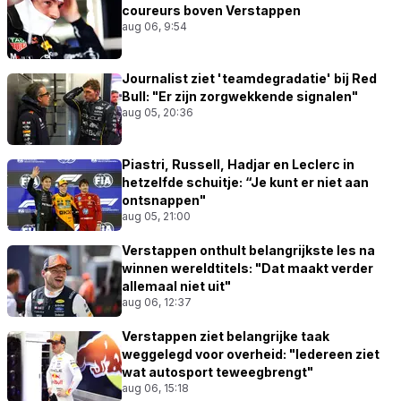
coureurs boven Verstappen
aug 06, 9:54
Journalist ziet 'teamdegradatie' bij Red
Bull: "Er zijn zorgwekkende signalen"
aug 05, 20:36
Piastri, Russell, Hadjar en Leclerc in
hetzelfde schuitje: “Je kunt er niet aan
ontsnappen"
aug 05, 21:00
Verstappen onthult belangrijkste les na
winnen wereldtitels: "Dat maakt verder
allemaal niet uit"
aug 06, 12:37
Verstappen ziet belangrijke taak
weggelegd voor overheid: "Iedereen ziet
wat autosport teweegbrengt"
aug 06, 15:18