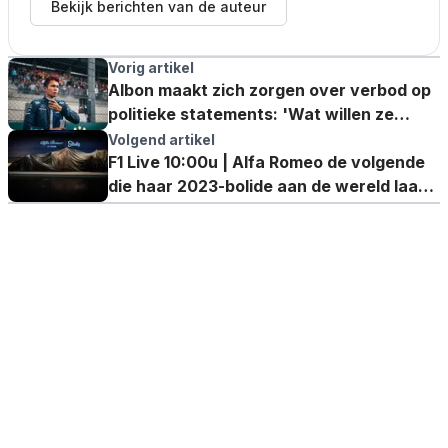
Bekijk berichten van de auteur
Vorig artikel
Albon maakt zich zorgen over verbod op
politieke statements: 'Wat willen ze
hiermee zeggen?
Volgend artikel
F1 Live 10:00u | Alfa Romeo de volgende
die haar 2023-bolide aan de wereld laat
zien